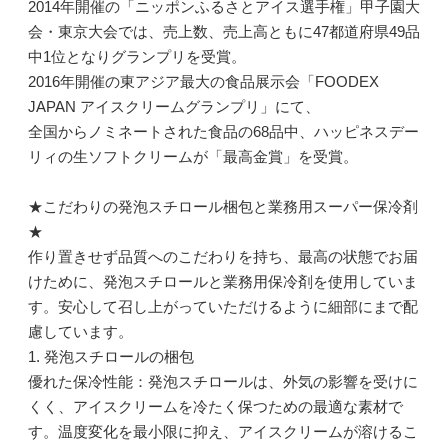
2014年開催の「ニッポンふるさとアイス選手権」甲子園大
会・東京大会では、売上数、売上高ともに47都道府県49品
中1位となりグランプリを受賞。
2016年開催の東アジア最大の食品展示会「FOODEX
JAPAN アイスクリームグランプリ」にて、
全国からノミネートされた食品の68品中、ハッピネスデー
リィの生ソフトクリームが「最高金賞」を受賞。
★こだわりの発泡スチロール梱包と業務用スーパー保冷剤
★
作り置きせず品質へのこだわりを持ち、最高の状態でお届
けために、発泡スチロールと業務用保冷剤を使用していま
す。安心して召し上がっていただけるように細部にまで配
慮しています。
1. 発泡スチロールの梱包
優れた保冷性能：発泡スチロールは、外気の影響を受けに
くく、アイスクリームを冷たく保つための最適な素材で
す。温度変化を最小限に抑え、アイスクリームが溶けるこ