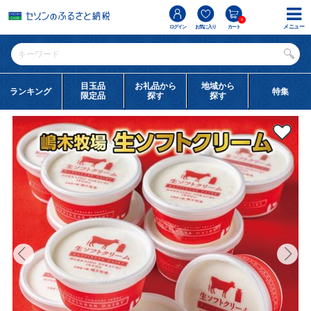
0
メニュー
ログイン
お気に入り
カート
目玉品
お礼品から
地域から
ランキング
特集
限定品
探す
探す