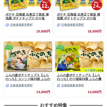
ポテチ 北海道 出来立て発送 湖
ポテチ 北海道 出来立て発送 湖
池屋 ポテトチップス のり塩
池屋 ポテトチップス のり塩
55g×12袋 南富良野町振興公社
55g×24袋 南富良野町振興公社
北海道南富良野町
北海道南富良野町
じゃがいも スナック スナック
じゃがいも スナック スナック
菓子 ポテトチップ チップス ポ
菓子 ポテトチップ チップス ポ
10,000円
16,000円
テト 芋 菓子 お菓子 おやつ 大
テト 芋 菓子 お菓子 おやつ 大
容量 箱 元祖 ジャガイモ コイケ
容量 箱 元祖 ジャガイモ コイケ
ヤ 富良野
ヤ 富良野
ふらの産ポテトチップス【ふら
ふらの産ポテトチップス【ふら
のっち】コンソメ味24袋 ふらの
のっち】のり塩味24袋 ふらの農
農業協同組合(南富良野町) ジャ
業協同組合(南富良野町) ジャガ
北海道南富良野町
北海道南富良野町
ガイモ コンソメ 芋 菓子 スナッ
イモ のり塩 芋 菓子 スナック
ク じゃがいも お菓子 ポテチ 1
じゃがいも お菓子 ポテチ 1箱
14,000円
14,000円
箱
おすすめ特集