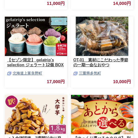
コ チーズ レーズン いちじく ベ
11,000円
14,000円
ーコン ソーセージ キャラメル
ゴマ 甘納豆 全粒粉 くるみ
【セゾン限定】 gelatrip's
OT-01 素材にこだわった季節
selection ジェラート12個 BOX
の一期一会なおやつ
北海道 上富良野町 アイス アイ
北海道上富良野町
三重県多気町
スクリーム ジェラート デザー
ト ギフト 贈呈 贈り物 ミルク
17,000円
10,000円
生乳 牛乳 お菓子 スイーツ 冷凍