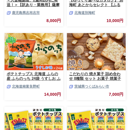
＜入金確認後、2週間以内に発
【ゆっくり選べるカタログ】 別
送！＞【訳あり・業務用】薩摩
海町 あとからセレクト 【ふる
おいも棒セット 計
さとギフト】 寄附1万円相当 あ
鹿児島県志布志市
北海道別海町
1.8kg(900g×2袋) p8-142-2w
とから選べる！ ギフト いくら
ほたて 海鮮 牛肉 ケーキ アイス
8,000円
10,000円
【BY0000010】（ 後から選べ
る カタログ カタログポイント
カタログギフト あとからカタロ
グ あとからカタログポイント
あとからカタログギフト ふるさ
と納税 ）
ポテトチップス 北海道 ふらの
こだわりの 焼き菓子 詰め合わ
産 ふらのっち 24袋 うすしお ふ
せ 8種類 セット お菓子 焼菓子
らの農業協同組合 じゃがいも
スイーツ 洋菓子 [BZ03-NT]
北海道南富良野町
茨城県つくばみらい市
スナック スナック菓子 ポテト
チップ チップス ポテト 芋 菓子
14,000円
7,000円
お菓子 おやつ 箱 農協 ギフト
お土産 ふらのッち ジャガイモ