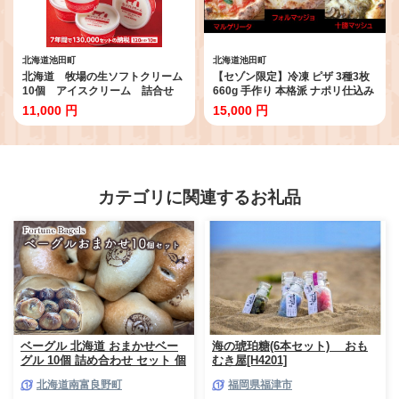
北海道池田町
北海道池田町
北海道 牧場の生ソフトクリーム
【セゾン限定】冷凍 ピザ 3種3枚
10個 アイスクリーム 詰合せ
660g 手作り 本格派 ナポリ仕込み
焼くだけ 北海道 PIZZERIA飛行船
11,000 円
15,000 円
冷凍ピザ 池田町
カテゴリに関連するお礼品
ベーグル 北海道 おまかせベー
海の琥珀糖(6本セット) おも
グル 10個 詰め合わせ セット 個
むき屋[H4201]
包装 小分け 食べ比べ パン 天然
北海道南富良野町
福岡県福津市
酵母 天然酵母パン ナッツ チョ