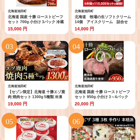
北海道池田町
北海道池田町
北海道 国産 十勝 ローストビーフ
北海道 牧場の生ソフトクリーム
セット 700g 小分け 3パック 冷蔵
14個 アイスクリーム 詰合せ
国産牛 ローストビーフ お中元 お
15,000 円
14,000 円
歳暮 ギフト 贈答 無添加 ロースト
ビーフ タレ付き
北海道池田町
北海道池田町
【セゾン限定】北海道 十勝エゾ鹿
北海道 国産 十勝 ローストビーフ
肉 焼肉セット 1300g 5種類 冷凍
セット 950g 小分け 3～4パック
小分け ジビエ ヘルシー 高タンパ
冷凍 国産牛 お中元 お歳暮 ギフト
19,000 円
20,000 円
ク質 筋トレ 野生鹿 シカ しか 味付
贈答 無添加 ローストビーフ タレ
き 焼くだけ BBQ 焼肉
付き