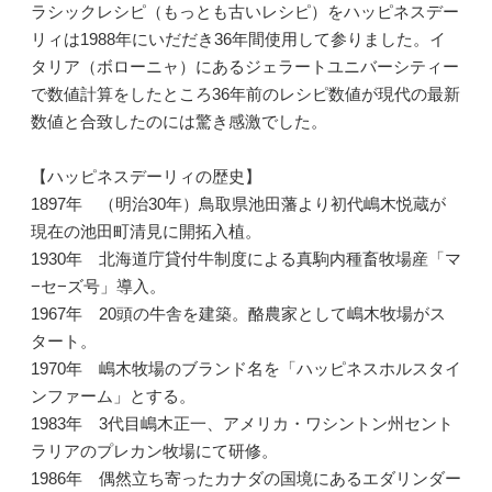
ラシックレシピ（もっとも古いレシピ）をハッピネスデー
リィは1988年にいだだき36年間使用して参りました。イ
タリア（ボローニャ）にあるジェラートユニバーシティー
で数値計算をしたところ36年前のレシピ数値が現代の最新
数値と合致したのには驚き感激でした。
【ハッピネスデーリィの歴史】
1897年 （明治30年）鳥取県池田藩より初代嶋木悦蔵が
現在の池田町清見に開拓入植。
1930年 北海道庁貸付牛制度による真駒内種畜牧場産「マ
−セ−ズ号」導入。
1967年 20頭の牛舎を建築。酪農家として嶋木牧場がス
タート。
1970年 嶋木牧場のブランド名を「ハッピネスホルスタイ
ンファーム」とする。
1983年 3代目嶋木正一、アメリカ・ワシントン州セント
ラリアのプレカン牧場にて研修。
1986年 偶然立ち寄ったカナダの国境にあるエダリンダー