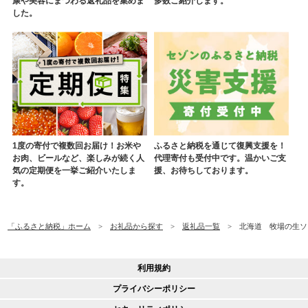
康や美容にまつわる返礼品を集めま
多数ご紹介します。
した。
1度の寄付で複数回お届け！お米や
ふるさと納税を通じて復興支援を！
お肉、ビールなど、楽しみが続く人
代理寄付も受付中です。温かいご支
気の定期便を一挙ご紹介いたしま
援、お待ちしております。
す。
「ふるさと納税」ホーム
お礼品から探す
返礼品一覧
北海道 牧場の生ソ
利用規約
プライバシーポリシー