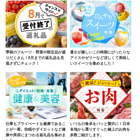
季節のフルーツ・野菜や限定品が盛
暑さが厳しいこの時期にぴったりな
りだくさん！8月までの返礼品を見
アイスやゼリーなど涼しくて美味し
逃さずにチェック！
いスイーツを集めました！
仕事もプライベートも健康であるこ
いつもの食卓をパッと贅沢に！日本
とが一番。快眠やダイエットなど健
各地から選りすぐった極上のお肉を
康や美容にまつわる返礼品を集めま
多数ご紹介します。