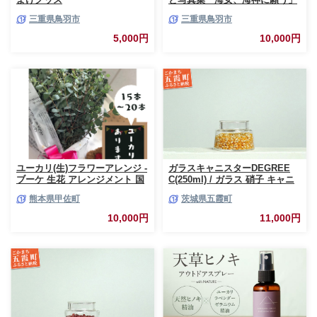
三重県鳥羽市
三重県鳥羽市
5,000円
10,000円
ユーカリ(生)フラワーアレンジ -
ガラスキャニスターDEGREE
ブーケ 生花 アレンジメント 国
C(250ml) / ガラス 硝子 キャニ
産 熊本県産 切り花 15～20本 イ
スター DEGREE ハンドメイド
熊本県甲佐町
茨城県五霞町
ンテリア 虫よけ作用 人気 おす
耐熱 一生もの 職人 こだわり
すめ 熊本県 甲佐町
JIDA デザインミュージアムセ
10,000円
11,000円
レクション 茨城県 五霞町