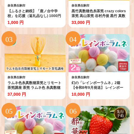
奈良県生駒市
奈良県生駒市
【ふるさと納税】「鹿ノ台中学
黒竹真数穂色糸茶筅 crazy colors
校」を応援（返礼品なし) 1000円
茶筅 高山茶筅 谷村丹後 黒竹 真数
寄附のみ申込みの方 応援 応援寄
穂 使いやすい カラフルな色糸 国
1,000 円
33,000 円
附 応援企画 備品の購入 奈良県 生
産 紫竹 和北堂 茶道 お茶 茶 抹茶
駒市
習い事 お稽古 伝統 文化 ティータ
イム 趣味 奈良県 生駒市 お取り寄
せ 送料無料
奈良県生駒市
奈良県生駒市
ラムネ色糸真数穂茶筅とリモート
幻の「レインボーラムネ」2箱
茶筅講座 茶筅 ラムネ色 糸真数穂
【令和8年9月発送】 レインボー
茶筅 1本 と リモート 茶筅講座 約
ラムネ 華やかな彩り インスタ映
37,000 円
10,000 円
90分 国産紫竹 白竹 紫竹 和北堂
え かわいい ラムネ 幻 ギフト 大人
谷村丹後 お手入れ 分かりやすい
気 お菓子 スイーツ おやつ 駄菓子
解説 講座 高山茶筅 伝統工芸品 茶
数量限定 国産 製菓 菓子 やみつき
道 茶道具 習い事 お稽古 奈良県 生
甘酸っぱい カリカリ ふんわり ト
駒市 送料無料
ロッ お取り寄せ 奈良県 生駒市 送
料無料