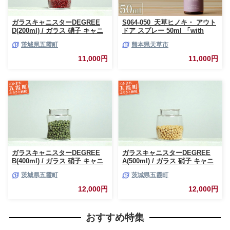
ガラスキャニスターDEGREE
S064-050_天草ヒノキ・ アウト
D(200ml) / ガラス 硝子 キャニ
ドア スプレー 50ml 「with
スター DEGREE ハンドメイド
NATURE」
茨城県五霞町
熊本県天草市
耐熱 一生もの 職人 こだわり
JIDA デザインミュージアムセ
11,000円
11,000円
レクション 茨城県 五霞町
ガラスキャニスターDEGREE
ガラスキャニスターDEGREE
B(400ml) / ガラス 硝子 キャニ
A(500ml) / ガラス 硝子 キャニ
スター DEGREE ハンドメイド
スター DEGREE ハンドメイド
茨城県五霞町
茨城県五霞町
耐熱 一生もの 職人 こだわり
耐熱 一生もの 職人 こだわり
JIDA デザインミュージアムセ
JIDA デザインミュージアムセ
12,000円
12,000円
レクション 茨城県 五霞町
レクション 茨城県 五霞町
おすすめ特集