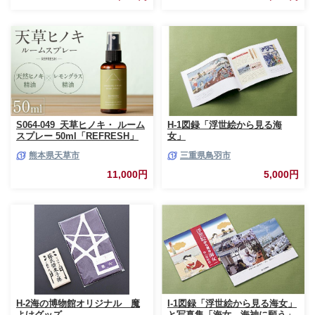
指定可能 1.3倍巻き トイレット
ストック 熊本県 甲佐町【ZC】
ペーパー 日用品 トイレットペ
【価格改定XB】
ーパー 生活用品 トイレットペ
ーパー 人気 おすすめ [sf001-
012]
S064-049_天草ヒノキ・ ルーム
H-1図録「浮世絵から見る海
スプレー 50ml「REFRESH」
女」
熊本県天草市
三重県鳥羽市
11,000円
5,000円
H-2海の博物館オリジナル 魔
I-1図録「浮世絵から見る海女」
よけグッズ
と写真集「海女、海神に願う」