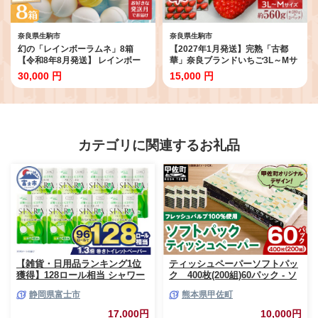
奈良県生駒市
奈良県生駒市
幻の「レインボーラムネ」8箱
【2027年1月発送】完熟「古都
【令和8年8月発送】 レインボー
華」奈良ブランドいちご3L～Mサ
ラムネ 華やかな彩り インスタ映
イズ2パック 先行予約 ことか 甘
30,000 円
15,000 円
え かわいい ラムネ 幻 ギフト 大人
い 糖度 濃い 濃厚 果汁 香り 朝摘
気 お菓子 スイーツ おやつ 駄菓子
み いちご イチゴ 苺 フルーツ 果物
数量限定 国産 製菓 菓子 やみつき
くだもの ご褒美 ごほうび 贈答 贈
甘酸っぱい カリカリ ふんわり ト
り物 ギフト プレゼント 冷蔵 奈良
ロッ お取り寄せ 奈良県 生駒市 送
県 生駒市 送料無料
料無料
カテゴリに関連するお礼品
【雑貨・日用品ランキング1位
ティッシュペーパーソフトパッ
獲得】128ロール相当 シャワー
ク 400枚(200組)60パック - ソ
トイレに最適 トイレットペーパ
フトパック ティッシュ ペーパ
静岡県富士市
熊本県甲佐町
ー ダブル プレミアムシンラ 96
ー 生活用品 雑貨 日用品 必需品
ロール (12R×8パック) 配達時間
紙 常備品 まとめ買い 備蓄 防災
17,000円
10,000円