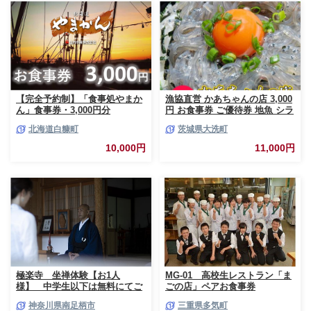
【完全予約制】「食事処やまか
漁協直営 かあちゃんの店 3,000
ん」食事券・3,000円分
円 お食事券 ご優待券 地魚 シラ
ス 生シラス丼 漁師料理 旬の魚
北海道白糠町
茨城県大洗町
10,000円
11,000円
極楽寺 坐禅体験【お1人
MG-01 高校生レストラン「ま
様】 中学生以下は無料にてご
ごの店」ペアお食事券
一緒にご参加いただけます【 神
神奈川県南足柄市
三重県多気町
奈川県 南足柄市 】