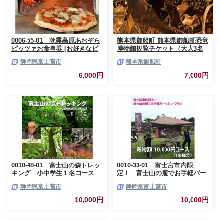
0006-55-01 朝霧高原あおぞら
熊本県御船町 熊本県御船町恐竜
ピッツァお食事券 [お好きなピ
博物館観覧チケット（大人3名
ッツァ1枚]
様） 《30日以内に出荷予定(土
静岡県富士宮市
熊本県御船町
日祝除く)》 熊本県御船町恐竜
博物館
6,000円
7,000円
0010-48-01 富士山の森トレッ
0010-33-01 富士宮市内限
キング 小中学生１名コース
定！ 富士山の麓でお手軽バー
ベキュープラン 1万円コース
静岡県富士宮市
静岡県富士宮市
（BBQ1人前）
10,000円
10,000円