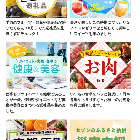
季節のフルーツ・野菜や限定品が盛
暑さが厳しいこの時期にぴったりな
りだくさん！8月までの返礼品を見
アイスやゼリーなど涼しくて美味し
逃さずにチェック！
いスイーツを集めました！
仕事もプライベートも健康であるこ
いつもの食卓をパッと贅沢に！日本
とが一番。快眠やダイエットなど健
各地から選りすぐった極上のお肉を
康や美容にまつわる返礼品を集めま
多数ご紹介します。
した。