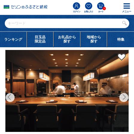
0
メニュー
ログイン
お気に入り
カート
目玉品
お礼品から
地域から
ランキング
特集
限定品
探す
探す