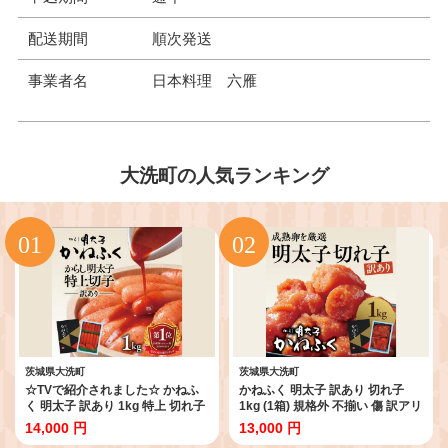
配送期間
順次発送
事業者名
日本料理 六雁
大洗町の人気ランキング
茨城県大洗町
茨城県大洗町
☆TVで紹介されました☆ かねふ
かねふく 明太子 訳あり 切れ子
く 明太子 訳あり 1kg 特上 切れ子
1kg (1箱) 規格外 不揃い 傷 訳アリ
切子 めんたいこ 魚介類 めんたい
わけあり 切れ子 切子 めんたいこ
14,000 円
13,000 円
パーク わけあり 規格外 不揃い 傷
冷凍 小分け 魚介類 めんたいパー