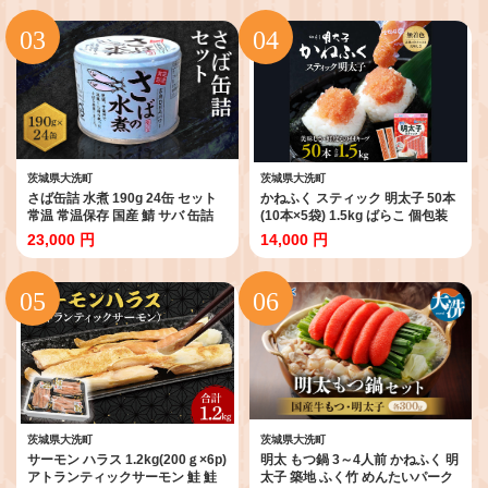
家庭用
ク 家庭用 ほぐし 有着色 大洗
茨城県大洗町
茨城県大洗町
さば缶詰 水煮 190g 24缶 セット
かねふく スティック 明太子 50本
常温 常温保存 国産 鯖 サバ 缶詰
(10本×5袋) 1.5kg ばらこ 個包装
さば缶 サバ缶 鯖缶 缶詰め かんづ
無着色 茨城 大洗 めんたいパーク
23,000 円
14,000 円
め 保存食 非常食 長期保存 長期保
めんたいこ チューブ 冷凍 パスタ
管 備蓄 魚介 魚介類 冷凍 簡単調理
スパゲッティー おにぎり 小分け
簡単料理 おかず
使い切り 家庭用 調味料
茨城県大洗町
茨城県大洗町
サーモン ハラス 1.2kg(200ｇ×6p)
明太 もつ鍋 3～4人前 かねふく 明
アトランティックサーモン 鮭 鮭
太子 築地 ふく竹 めんたいパーク