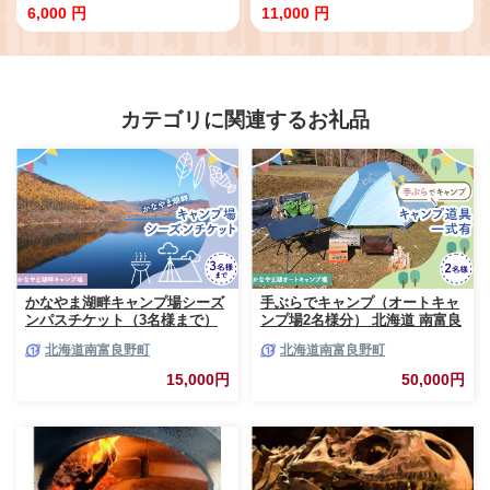
はらす 大洗町 大洗 魚 さかな 魚介
限定 鍋セット お手軽
6,000 円
11,000 円
類 冷凍 工場直送 おかず おつまみ
カテゴリに関連するお礼品
かなやま湖畔キャンプ場シーズ
手ぶらでキャンプ（オートキャ
ンパスチケット（3名様まで）
ンプ場2名様分） 北海道 南富良
北海道 南富良野町 キャンプ か
野町 オートキャンプ キャンプ
北海道南富良野町
北海道南富良野町
なやま湖 宿泊券 入場券 シーズ
かなやま湖 宿泊券 チケット 入
ン券 大浴場 トイレ
場券 体験チケット ドックラン
15,000円
50,000円