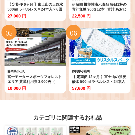
【 定期便 6ヶ月 】富士山の天然水
伊藤園 機能性表示食品 毎日1杯の
500ml ラベルレス × 24本入 × 6回
青汁無糖 900g 12本 | 青汁 あおじ
| ナチュラル ミネラルウォーター
る 国産青汁 国産 無糖 ペットボト
27,000 円
22,500 円
500ml 水 エコ ペットボトル 天然
ル 飲料 静岡県 小山町
水 飲料水 富士山天然水 アイリス
オーヤマ 静岡県 小山町
静岡県小山町
静岡県小山町
富士モータースポーツフォレスト
【 定期便 12ヶ月 】富士山の強炭
エリア 共通利用券 3,000円（
酸水 500ml ラベルレス × 24本入
1,000円券 × 3枚 ）│ 体験型 利用
× 12回 | 炭酸水 炭酸 強炭酸
10,000 円
57,600 円
券 体験チケット モータースポー
500ml 水 エコ 炭酸飲料 ソーダ ハ
ツ 富士スピードウェイ ホテル ミ
イボール ペットボトル スパーク
ュージアム 静岡県 小山町
リングウォーター 炭酸水 無糖 ア
イリスオーヤマ 静岡県 小山町
カテゴリに関連するお礼品