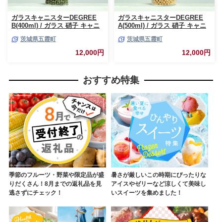
ガラスキャニスターDEGREE
ガラスキャニスターDEGREE
B(400ml) / ガラス 硝子 キャニ
A(500ml) / ガラス 硝子 キャニ
スター DEGREE ハンドメイド
スター DEGREE ハンドメイド
茨城県五霞町
茨城県五霞町
耐熱 一生もの 職人 こだわり
耐熱 一生もの 職人 こだわり
JIDA デザインミュージアムセ
JIDA デザインミュージアムセ
12,000円
12,000円
レクション 茨城県 五霞町
レクション 茨城県 五霞町
おすすめ特集
季節のフルーツ・野菜や限定品が盛
暑さが厳しいこの時期にぴったりな
りだくさん！8月までの返礼品を見
アイスやゼリーなど涼しくて美味し
逃さずにチェック！
いスイーツを集めました！