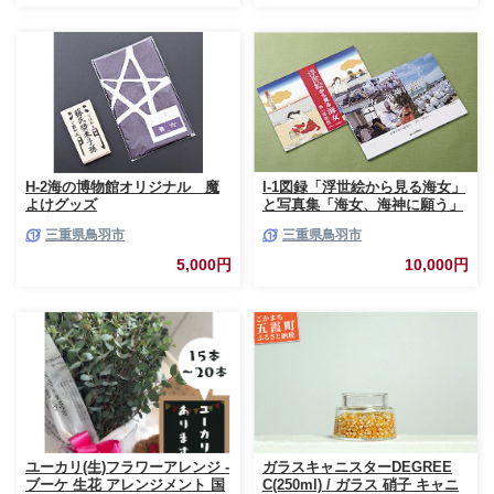
H-2海の博物館オリジナル 魔
I-1図録「浮世絵から見る海女」
よけグッズ
と写真集「海女、海神に願う」
三重県鳥羽市
三重県鳥羽市
5,000円
10,000円
ユーカリ(生)フラワーアレンジ -
ガラスキャニスターDEGREE
ブーケ 生花 アレンジメント 国
C(250ml) / ガラス 硝子 キャニ