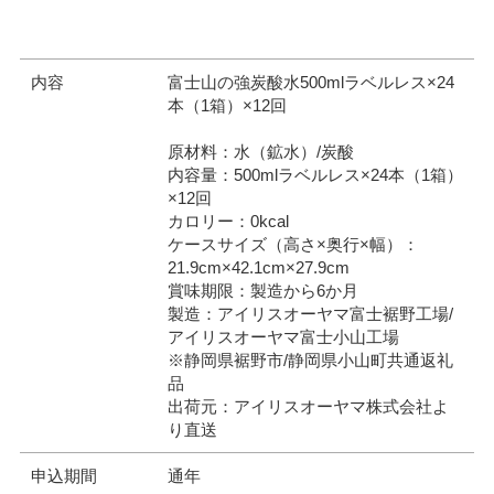
内容
富士山の強炭酸水500mlラベルレス×24
本（1箱）×12回
原材料：水（鉱水）/炭酸
内容量：500mlラベルレス×24本（1箱）
×12回
カロリー：0kcal
ケースサイズ（高さ×奥行×幅）：
21.9cm×42.1cm×27.9cm
賞味期限：製造から6か月
製造：アイリスオーヤマ富士裾野工場/
アイリスオーヤマ富士小山工場
※静岡県裾野市/静岡県小山町共通返礼
品
出荷元：アイリスオーヤマ株式会社よ
り直送
申込期間
通年