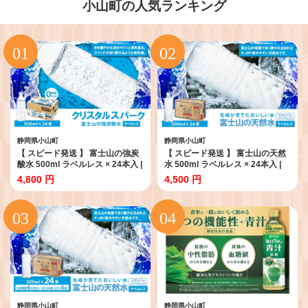
小山町の人気ランキング
静岡県小山町
静岡県小山町
【 スピード発送 】 富士山の強炭
【 スピード発送 】 富士山の天然
酸水 500ml ラベルレス × 24本入 |
水 500ml ラベルレス × 24本入 |
炭酸水 炭酸 強炭酸 500ml 水 エコ
ナチュラル ミネラルウォーター
4,800 円
4,500 円
炭酸飲料 ソーダ ハイボール ペッ
500ml 水 エコ ペットボトル 天然
トボトル スパークリングウォータ
水 飲料水 富士山天然水 アイリス
ー 炭酸水 無糖 アイリスオーヤマ
オーヤマ 静岡県 小山町
静岡県 小山町
静岡県小山町
静岡県小山町