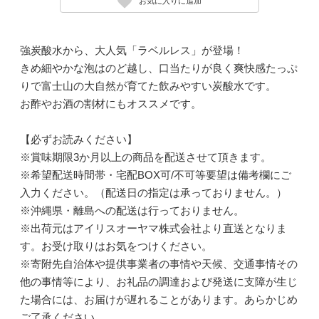
お気に入りに追加
強炭酸水から、大人気「ラベルレス」が登場！
きめ細やかな泡はのど越し、口当たりが良く爽快感たっぷ
りで富士山の大自然が育てた飲みやすい炭酸水です。
お酢やお酒の割材にもオススメです。
【必ずお読みください】
※賞味期限3か月以上の商品を配送させて頂きます。
※希望配送時間帯・宅配BOX可/不可等要望は備考欄にご
入力ください。（配送日の指定は承っておりません。）
※沖縄県・離島への配送は行っておりません。
※出荷元はアイリスオーヤマ株式会社より直送となりま
す。お受け取りはお気をつけください。
※寄附先自治体や提供事業者の事情や天候、交通事情その
他の事情等により、お礼品の調達および発送に支障が生じ
た場合には、お届けが遅れることがあります。あらかじめ
ご了承ください。