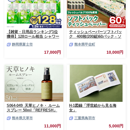
【雑貨・日用品ランキング1位
ティッシュペーパーソフトパッ
獲得】128ロール相当 シャワー
ク 400枚(200組)60パック - ソ
トイレに最適 トイレットペーパ
フトパック ティッシュ ペーパ
静岡県富士市
熊本県甲佐町
ー ダブル プレミアムシンラ 96
ー 生活用品 雑貨 日用品 必需品
ロール (12R×8パック) 配達時間
紙 常備品 まとめ買い 備蓄 防災
17,000円
10,000円
指定可能 1.3倍巻き トイレット
ストック 熊本県 甲佐町【ZC】
ペーパー 日用品 トイレットペ
【価格改定XB】
ーパー 生活用品 トイレットペ
ーパー 人気 おすすめ [sf001-
012]
S064-049_天草ヒノキ・ ルーム
H-1図録「浮世絵から見る海
スプレー 50ml「REFRESH」
女」
熊本県天草市
三重県鳥羽市
11,000円
5,000円