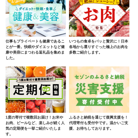
仕事もプライベートも健康であるこ
いつもの食卓をパッと贅沢に！日本
とが一番。快眠やダイエットなど健
各地から選りすぐった極上のお肉を
康や美容にまつわる返礼品を集めま
多数ご紹介します。
した。
1度の寄付で複数回お届け！お米や
ふるさと納税を通じて復興支援を！
お肉、ビールなど、楽しみが続く人
代理寄付も受付中です。温かいご支
気の定期便を一挙ご紹介いたしま
援、お待ちしております。
す。