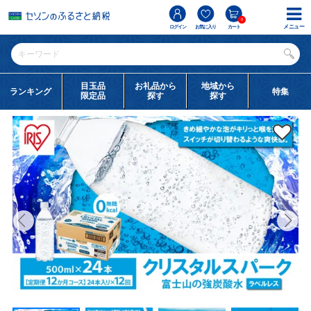
0
メニュー
ログイン
お気に入り
カート
目玉品
お礼品から
地域から
ランキング
特集
限定品
探す
探す