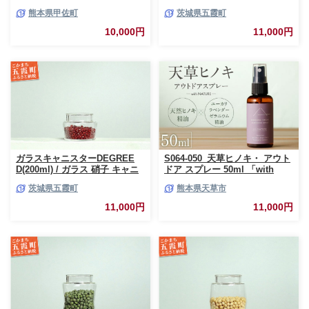
産 熊本県産 切り花 15～20本 イ
スター DEGREE ハンドメイド
熊本県甲佐町
茨城県五霞町
ンテリア 虫よけ作用 人気 おす
耐熱 一生もの 職人 こだわり
すめ 熊本県 甲佐町
JIDA デザインミュージアムセ
10,000円
11,000円
レクション 茨城県 五霞町
ガラスキャニスターDEGREE
S064-050_天草ヒノキ・ アウト
D(200ml) / ガラス 硝子 キャニ
ドア スプレー 50ml 「with
スター DEGREE ハンドメイド
NATURE」
茨城県五霞町
熊本県天草市
耐熱 一生もの 職人 こだわり
JIDA デザインミュージアムセ
11,000円
11,000円
レクション 茨城県 五霞町