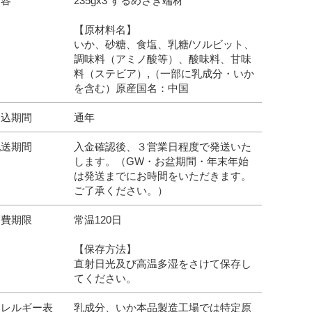
内容
235gx3 するめさき端材
【原材料名】
いか、砂糖、食塩、乳糖/ソルビット、
調味料（アミノ酸等）、酸味料、甘味
料（ステビア）,（一部に乳成分・いか
を含む）原産国名：中国
申込期間
通年
配送期間
入金確認後、３営業日程度で発送いた
します。（GW・お盆期間・年末年始
は発送までにお時間をいただきます。
ご了承ください。）
消費期限
常温120日
【保存方法】
直射日光及び高温多湿をさけて保存し
てください。
アレルギー表
乳成分、いか本品製造工場では特定原