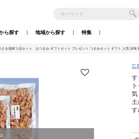
から
探す
地域から
探す
特集
めさき端材３品セット おつまみ ギフトセット プレゼント つまみセット ギフト 人気 珍味 種類
広
す
ト
気
土
す
中