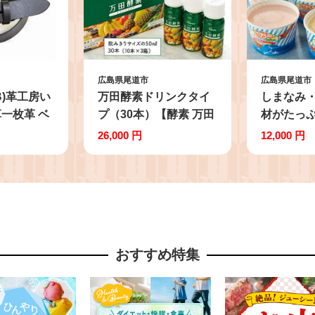
広島県尾道市
広島県尾道市
B)革工房い
万田酵素ドリンクタイ
しまなみ
一枚革 ベ
プ（30本）【酵素 万田
材がたっ
ック) L寸
酵素 万田発酵 発酵食品
ート12個
26,000 円
12,000 円
ト レザーベ
発酵 発酵サプリ 植物性
プアイス 
 本革 革ベ
野菜 美容 健康 まんだ
ベリーアイ
スベルト メ
こうそ おすすめ 人気
るく レモ
男性 メンズ
広島県 尾道市】
ト バニラ
ジネス カジ
メル みか
イチジク 
おすすめ特集
ム ジェラ
アイス 広