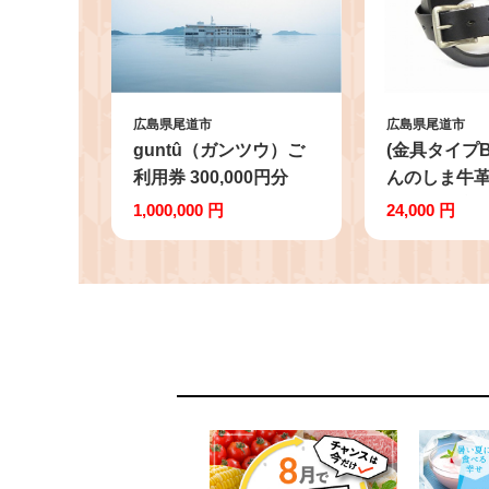
広島県尾道市
広島県尾道市
guntû（ガンツウ）ご
(金具タイプ
利用券 300,000円分
んのしま牛革
【クルーズ 周遊 豪華
ルト(色:ブラ
1,000,000 円
24,000 円
客船 船旅 リゾート ホ
【支援 ベル
テル 旅行 瀬戸内 瀬戸
ルト 革 牛革
内海 しまなみ ガンツー
ルト ビジネ
トラベル 予約 宿泊 ギ
ンズベルト 
フト プレゼント お祝い
おしゃれ ビ
尾道 広島】
ュアル】