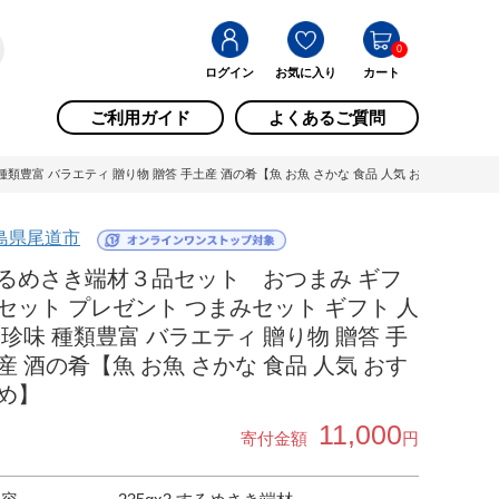
0
ログイン
お気に入り
カート
ご利用ガイド
よくあるご質問
豊富 バラエティ 贈り物 贈答 手土産 酒の肴【魚 お魚 さかな 食品 人気 おすすめ】 / 
島県尾道市
るめさき端材３品セット おつまみ ギフ
セット プレゼント つまみセット ギフト 人
 珍味 種類豊富 バラエティ 贈り物 贈答 手
産 酒の肴【魚 お魚 さかな 食品 人気 おす
め】
11,000
寄付金額
円