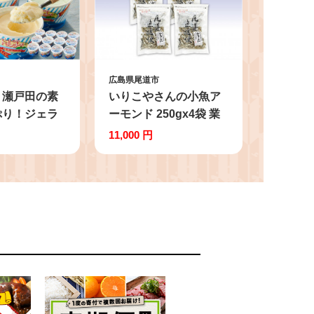
広島県尾道市
・瀬戸田の素
いりこやさんの小魚ア
ぷり！ジェラ
ーモンド 250gx4袋 業
【アイス カッ
務用 カルシウム 小魚
11,000 円
いちご ストロ
おやつ【魚 お魚 さかな
ス いちごみ
食品 人気 おすすめ 尾
ン シャーベッ
道市】
 抹茶 キャラ
ん 桃 バナナ
アイスクリー
ート スイーツ
島県 尾道市】