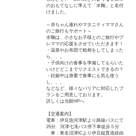
のおもてなしに準えて「水鞠」と名付
けました。
～赤ちゃん連れやマタニティママさん
のご旅行もサポート～
水鞠は、小さなお子様とのご旅行やプ
レママの応援をさせていただきます！
・温泉やお布団で粗相をしてしまった
ら、、。
・子供向けの食事を準備してもらいた
いけどどこまでリクエストできるの？
・妊娠中は身重で食事にも気も使う
し、、。
などなど、様々なバリアに対応したプ
ランをご用意しております。
詳しくは当館HPへ
【交通案内】
電車：伊豆急河津駅より路線バスにて
25分 河津七滝バス停下車徒歩５分
車：東名沼津ICより伊豆縦貫道経由