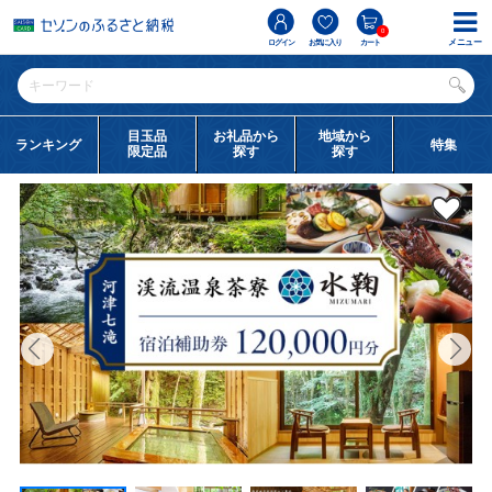
0
メニュー
ログイン
お気に入り
カート
目玉品
お礼品から
地域から
ランキング
特集
限定品
探す
探す