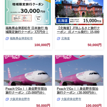
福島県会津若松市 日本旅行 地
【北海道】JTBふるさと旅行ク
域限定旅行クーポン 3万円分｜
ーポン（Eメール発行）15,000
トラベルクーポン 納税チケット
円分 北海道 旅行 クーポン トラ
福島県会津若松市
北海道
旅行 宿泊券 ホテル 観光 旅行
ベル 宿泊 観光 体験 国内旅行 E
旅行券 交通費 体験 宿泊 夏休み
メール発行 デジタル 利用券 人
100,000円
50,000円
冬休み 家族旅行 ひとり旅 カッ
気 おすすめ JTBW015T
プル 夫婦 親子 会津若松旅行
[0819]
PeachでGo！！泉佐野市宿泊
PeachでGo！！泉佐野市宿泊
旅行クーポン（15,000円分）
旅行クーポン（30,000円分）
【宿泊 旅行 ホテル トラベル】
【宿泊 旅行 ホテル トラベル】
大阪府泉佐野市
大阪府泉佐野市
050F082
100F019
50,000円
100,000円