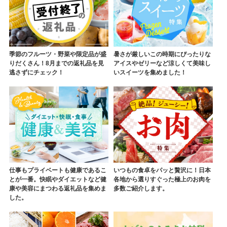
季節のフルーツ・野菜や限定品が盛
暑さが厳しいこの時期にぴったりな
りだくさん！8月までの返礼品を見
アイスやゼリーなど涼しくて美味し
逃さずにチェック！
いスイーツを集めました！
仕事もプライベートも健康であるこ
いつもの食卓をパッと贅沢に！日本
とが一番。快眠やダイエットなど健
各地から選りすぐった極上のお肉を
康や美容にまつわる返礼品を集めま
多数ご紹介します。
した。