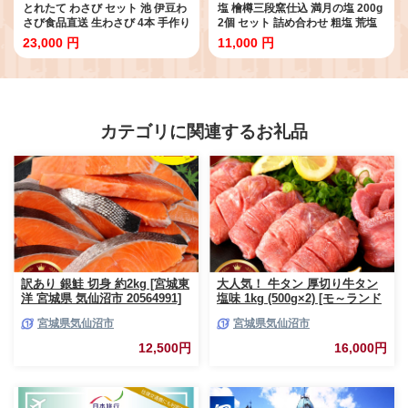
とれたて わさび セット 池 伊豆わ
塩 檜樽三段窯仕込 満月の塩 200g
さび食品直送 生わさび 4本 手作り
2個 セット 詰め合わせ 粗塩 荒塩
わさび漬け 天城の春 三杯酢漬け
あらじお あら塩 あらしお 調味料
23,000 円
11,000 円
わさびみそ むらさき漬 醤油漬け
2個セット 静岡 静岡県 河津 河津
伊豆 ワサビ 茎 加工品 加工食品 薬
町
味 詰め合わせ 静岡 調味料
カテゴリに関連するお礼品
訳あり 銀鮭 切身 約2kg [宮城東
大人気！ 牛タン 厚切り牛タン
洋 宮城県 気仙沼市 20564991]
塩味 1kg (500g×2) [モ～ランド
鮭 魚介類 海鮮 訳アリ 規格外
宮城県 気仙沼市 20564660] 肉
宮城県気仙沼市
宮城県気仙沼市
不揃い さけ サケ 鮭切身 シャケ
牛肉 精肉 牛たん 牛タン塩 牛た
切り身 冷凍 家庭用 おかず 弁当
ん塩 冷凍 焼肉 BBQ アウトドア
12,500円
16,000円
支援 サーモン 銀鮭切り身 魚 わ
バーベキュー 厚切り タン
けあり