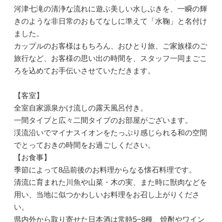
河津七滝の清浄な流れに遊ぶ美しい水しぶきを、一瞬の輝
きのような非日常のおもてなしに準えて「水鞠」と名付け
ました。
カップルのお客様はもちろん、おひとり旅、ご家族様のご
旅行など、お客様の思い出の時間を、スタッフ一同まごこ
ろを込めてお手伝いさせていただきます。
【客室】
全室自家源泉かけ流しの露天風呂付き。
一間タイプと広々二間タイプのお部屋がございます。
渓流沿いでマイナスイオンをたっぷり感じられる和の空間
でとっておきの時間をお過ごしください。
【お食事】
季節によって8品前後のお料理からなる懐石料理です。
清流に育まれた川魚や山菜・木の実、また時に獣肉などを
用い、当地に似つかわしいお料理をお召し上がりくださ
い。
県内外から取り寄せた日本酒は常時5−8種、焼酎やワイン