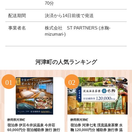
70分
配送期間
決済から14日前後で発送
事業者名
株式会社 ST PARTNERS (水鞠-
mizumari-)
河津町の人気ランキング
静岡県河津町
静岡県河津町
宿泊券 伊豆今井浜温泉 今井荘
宿泊券 河津七滝 渓流温泉茶寮 水
60,000円分 宿泊補助券 旅行 旅行
鞠 120,000円分 補助券 旅行券 温