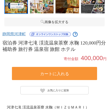
画像を拡大する
静岡県河津町
？
宿泊券 河津七滝 渓流温泉茶寮 水鞠 120,000円分
補助券 旅行券 温泉宿 旅館 ホテル
400,000
寄付金額
円
カートに入れる
お気に入りに追加
河津七滝 渓流温泉茶寮 水鞠（ＭＩＺＵＭＡＲＩ）