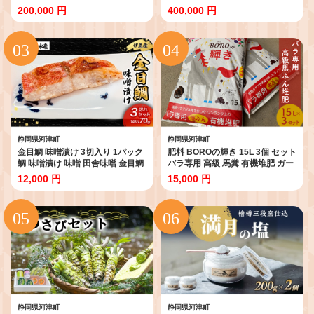
券 温泉宿 高級宿
泉宿 旅館 ホテル
200,000 円
400,000 円
静岡県河津町
静岡県河津町
金目鯛 味噌漬け 3切入り 1パック
肥料 BOROの輝き 15L 3個 セット
鯛 味噌漬け 味噌 田舎味噌 金目鯛
バラ専用 高級 馬糞 有機堆肥 ガー
魚 魚介 おかず 真空パック 冷凍 静
デニング 土壌改良
12,000 円
15,000 円
岡県 河津町
静岡県河津町
静岡県河津町