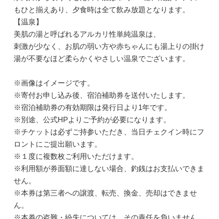
もひと揃えあり、夕食時は全て飲み放題となります。
【温泉】
美肌の湯と呼ばれるアルカリ性単純温泉は、
刺激が少なく、お肌の弱い方や赤ちゃんにも湯上りの掛け
湯が不要なほど柔らかくやさしい温泉でございます。
※画像はイメージです。
※寄付お申し込み後、宿泊補助券を送付いたします。
※宿泊補助券の有効期限は発行日より1年です。
※別途、公式HPよりご予約が必要になります。
※チケットは必ずご持参いただき、当日チェクイン時にフ
ロントにご提出願います。
※１度に複数枚ご利用いただけます。
※利用額が券面額に達しない場合、釣銭はお支払いできま
せん。
※本券は第三者への譲渡、転売、換金、売却はできませ
ん。
※本券の盗難・紛失については、その責任を負いません。