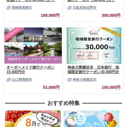
チケット 旅行 宿泊券 ホテル 観
【宿泊 旅行 ホテル トラベル】
長崎県長崎市
大阪府泉佐野市
光 旅行 旅行券 長崎県 長崎市
099H387
長崎市旅行
100,000円
300,000円
オーダーメイド旅行クーポン
神奈川県横浜市 日本旅行 地
15,000円分
域限定旅行クーポン30,000円分
山口県周南市
神奈川県横浜市
51,000円
100,000円
おすすめ特集