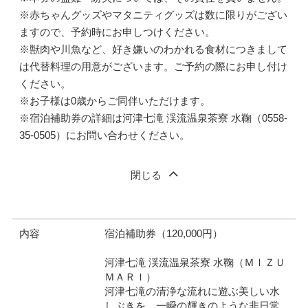
※赤ちゃんグッズやマタニティグッズは数に限りがござい
ますので、予約時にお申しつけください。
※獣肉や川魚など、好き嫌いのわかれる食材につきまして
は代替料理の用意がございます。ご予約の際にお申し付け
ください。
※お子様は0歳からご同伴いただけます。
※宿泊補助券の詳細は河津七滝 渓流温泉茶寮 水鞠（0558-
35-0505）にお問い合わせください。
閉じる
内容
宿泊補助券（120,000円）
河津七滝 渓流温泉茶寮 水鞠（ＭＩＺＵ
ＭＡＲＩ）
河津七滝の清浄な流れに遊ぶ美しい水
しぶきを、一瞬の輝きのような非日常