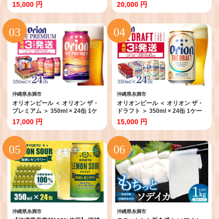
24本 オリオンビール クラフトビ
ス 24本 500 クラフトビール 沖縄
15,000 円
20,000 円
ール 沖縄 ビール BEER 黒ビール
ビール BEER ドラフト 生ビール
生ビール オリオン orion お酒 缶
オリオン orion お酒 缶ビール 地
ビール 地ビール 箱買い まとめ買
ビール 箱買い まとめ買い アルコ
い アルコール 度数 5％ ギフト 冬
ール 度数 5％ ギフト 冬ギフト お
ギフト お歳暮 誕生日 缶 沖縄県 糸
歳暮 缶 沖縄県 糸満市
満市
沖縄県糸満市
沖縄県糸満市
オリオンビール ＜ オリオン ザ・
オリオンビール ＜ オリオン ザ・
プレミアム ＞ 350ml × 24缶 1ケ
ドラフト ＞ 350ml × 24缶 1ケー
ース 24本 沖縄 ビール BEER プレ
ス 24本 クラフトビール 沖縄 ビー
17,000 円
15,000 円
ミアム 生ビール orion PREMIUM
ル BEER ドラフト 生ビール オリ
お酒 缶ビール 地ビール オリオン
オン orion お酒 缶ビール 地ビー
クラフトビール 沖縄ビール アル
ル 箱買い まとめ買い アルコール
コール 5％ 缶 ギフト 家飲み 冬ギ
度数 5％ ギフト 冬ギフト お歳暮
フト お歳暮 沖縄県 糸満市
誕生日 缶 沖縄県 糸満市
沖縄県糸満市
沖縄県糸満市