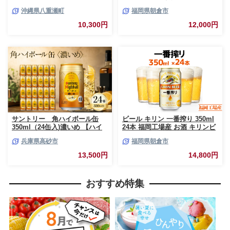
ビール - ノンアルコール オリオ
産 お酒 ビール キリンビール 発
沖縄県八重瀬町
福岡県朝倉市
ン クリア フリー プリン体ゼロ
泡酒 送料無料 ギフト 内祝い ケ
糖質ゼロ カロリーゼロ 爽快な
ース
10,300円
12,000円
うまさ 炭酸 350ml 24缶 スッキ
リ 飲みやすい おすすめ 沖縄県
八重瀬町【価格改定YF】
サントリー 角ハイボール缶
ビール キリン 一番搾り 350ml
350ml（24缶入)濃いめ 【ハイ
24本 福岡工場産 お酒 キリンビ
ボール ウイスキー お酒 兵
ール 送料無料 生ビール ギフト
兵庫県高砂市
福岡県朝倉市
庫県 高砂市 ふるさと納税】
内祝い ケース 一番搾り麦汁 麦
100％ すみきった味わい
13,500円
14,800円
おすすめ特集