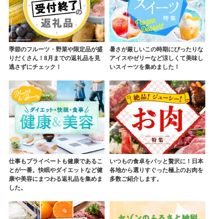
季節のフルーツ・野菜や限定品が盛
暑さが厳しいこの時期にぴったりな
りだくさん！8月までの返礼品を見
アイスやゼリーなど涼しくて美味し
逃さずにチェック！
いスイーツを集めました！
仕事もプライベートも健康であるこ
いつもの食卓をパッと贅沢に！日本
とが一番。快眠やダイエットなど健
各地から選りすぐった極上のお肉を
康や美容にまつわる返礼品を集めま
多数ご紹介します。
した。