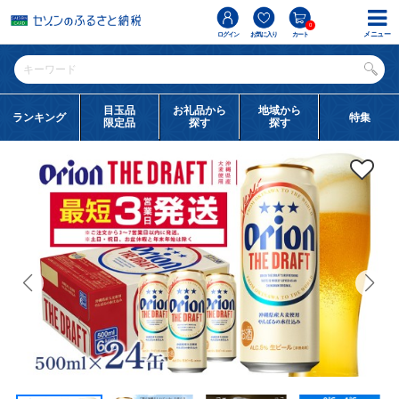
0
メニュー
ログイン
お気に入り
カート
目玉品
お礼品から
地域から
ランキング
特集
限定品
探す
探す