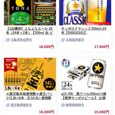
【1位獲得】よなよなエール 26
サッポロクラシック350ml×24
本（24本＋2本）【350ml 缶 ビ
本【930010101】
ール びーる お酒 さけ BBQ 飲
大阪府泉佐野市
北海道恵庭市
み比べ 晩酌 高評価 家計応援 特
別規格 ヤッホーブルーイング】
18,000円
17,000円
G3897-1
≪鹿児島本格麦焼酎≫麦王パッ
a15-706 黒ラベル350ml×1箱
ク(1.8L×6本・計10.8L) 麦焼酎
【焼津サッポロビール】 お酒
お酒 セット【岩川醸造】A393-
ビール 缶ビール アルコール サ
鹿児島県曽於市
静岡県焼津市
v02
ッポロ サッポロビール 黒ラベ
ル 350ml 24缶 焼津
16,000円
15,000円