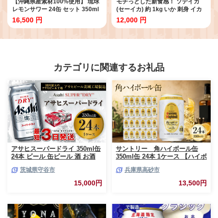
【沖縄県産素材100%使用】 琉球
モチっとした新食感！ ソデイカ
レモンサワー 24缶 セット 350ml
(セーイカ) 約 1kg いか 刺身 イカ
24本 お酒 サワー レモンサワー 沖
大容量 真空パック 小分け いか刺
16,500 円
12,000 円
縄 酒 無添加 琉球 チューハイ レモ
身 お徳用 急速 冷凍 直送 海産物
ンチューハイ れもんサワー 泡盛
沖縄 グルメ 海産物 産地直送 冷凍
レモン れもん シークワサー シー
保存 半年 長期保存 不揃い 簡易包
クヮーサー 檸檬 柑橘 南都酒造所
装 1キロ 12,000円 1万2千円 アカ
ギフト 沖縄 沖縄県 糸満市
イカ メオトイカ イカ刺身 沖縄県
糸満市
カテゴリに関連するお礼品
アサヒスーパードライ 350ml缶
サントリー 角ハイボール缶
24本 ビール 缶ビール 酒 お酒
350ml缶 24本 1ケース 【ハイボ
アルコール 辛口
ール ウイスキー お酒 兵庫
茨城県守谷市
兵庫県高砂市
県 高砂市 ふるさと納税】
15,000円
13,500円