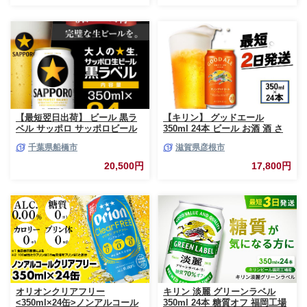
【最短翌日出荷】 ビール 黒ラ
【キリン】 グッドエール
ベル サッポロ サッポロビール
350ml 24本 ビール お酒 酒 さ
350ml 24本 酒 お酒 1ケース 1
け キリン 麒麟 KIRIN エール 麦
千葉県船橋市
滋賀県彦根市
箱 おすすめ 人気 ギフト 贈答
芽 ホップ 麦酒 Beer 缶ビール
24 ケース
350ml 24缶 キリンビール アル
20,500円
17,800円
コール 滋賀県 彦根市
オリオンクリアフリー
キリン 淡麗 グリーンラベル
<350ml×24缶>ノンアルコール
350ml 24本 糖質オフ 福岡工場