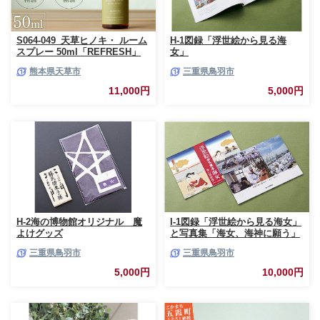
S064-049_天草ヒノキ・ ルーム
H-1図録「浮世絵から見る海
スプレー 50ml「REFRESH」
女」
熊本県天草市
三重県鳥羽市
11,000円
5,000円
H-2海の博物館オリジナル 魔
I-1図録「浮世絵から見る海女」
よけグッズ
と写真集「海女、海神に願う」
三重県鳥羽市
三重県鳥羽市
5,000円
10,000円