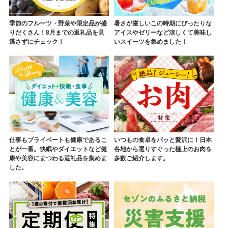
季節のフルーツ・野菜や限定品が盛
暑さが厳しいこの時期にぴったりな
りだくさん！8月までの返礼品を見
アイスやゼリーなど涼しくて美味し
逃さずにチェック！
いスイーツを集めました！
仕事もプライベートも健康であるこ
いつもの食卓をパッと贅沢に！日本
とが一番。快眠やダイエットなど健
各地から選りすぐった極上のお肉を
康や美容にまつわる返礼品を集めま
多数ご紹介します。
した。