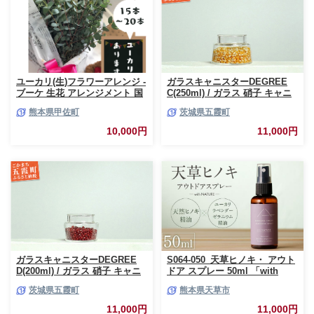
ユーカリ(生)フラワーアレンジ -
ガラスキャニスターDEGREE
ブーケ 生花 アレンジメント 国
C(250ml) / ガラス 硝子 キャニ
産 熊本県産 切り花 15～20本 イ
スター DEGREE ハンドメイド
熊本県甲佐町
茨城県五霞町
ンテリア 虫よけ作用 人気 おす
耐熱 一生もの 職人 こだわり
すめ 熊本県 甲佐町
JIDA デザインミュージアムセ
10,000円
11,000円
レクション 茨城県 五霞町
ガラスキャニスターDEGREE
S064-050_天草ヒノキ・ アウト
D(200ml) / ガラス 硝子 キャニ
ドア スプレー 50ml 「with
スター DEGREE ハンドメイド
NATURE」
茨城県五霞町
熊本県天草市
耐熱 一生もの 職人 こだわり
JIDA デザインミュージアムセ
11,000円
11,000円