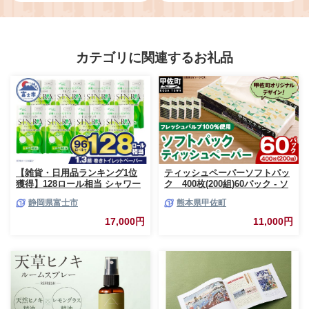
カテゴリに関連するお礼品
【雑貨・日用品ランキング1位
ティッシュペーパーソフトパッ
獲得】128ロール相当 シャワー
ク 400枚(200組)60パック - ソ
トイレに最適 トイレットペーパ
フトパック ティッシュ ペーパ
静岡県富士市
熊本県甲佐町
ー ダブル プレミアムシンラ 96
ー 生活用品 雑貨 日用品 必需品
ロール (12R×8パック) 配達時間
紙 常備品 まとめ買い 備蓄 防災
17,000円
11,000円
指定可能 1.3倍巻き トイレット
ストック 熊本県 甲佐町【ZC】
ペーパー 日用品 トイレットペ
【価格改定XA】
ーパー 生活用品 トイレットペ
ーパー 人気 おすすめ [sf001-
012]