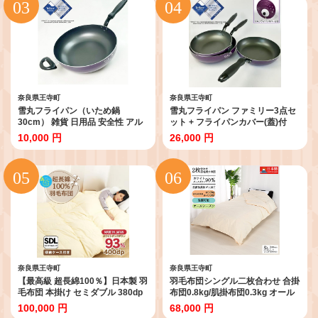
奈良県王寺町
奈良県王寺町
雪丸フライパン（いため鍋
雪丸フライパン ファミリー3点セ
30cm） 雑貨 日用品 安全性 アル
ット + フライパンカバー(蓋)付
ミ製 テフロン IH調理器 ガス火 両
10,000 円
26,000 円
手
奈良県王寺町
奈良県王寺町
【最高級 超長綿100％】日本製 羽
羽毛布団シングル二枚合わせ 合掛
毛布団 本掛け セミダブル 380dp
布団0.8kg/肌掛布団0.3kg オール
以上 ダウン93％ 1.４kg 立体キル
シーズン対応 クリーム 寝具 掛け
100,000 円
68,000 円
ト 冬用 奈良県王寺町
布団 軽量 立体キルト 春 夏 秋 冬