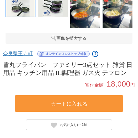
画像を拡大する
奈良県王寺町
？
雪丸フライパン ファミリー3点セット 雑貨 日
用品 キッチン用品 IH調理器 ガス火 テフロン
18,000
寄付金額
円
カートに入れる
お気に入りに追加