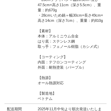
47.5cm×高さ11cm（深さ5.5cm）、重
量：約670g
・28cmいため鍋＝幅30cm×長さ49cm×
高さ14cm（深さ7cm）、重量：約810g
【素材】
本体：アルミニウム合金
はり底：ステンレス鋼
取っ手：フェノール樹脂（カシメ式）
【コーティング】
内面：テフロンコーティング
外面：耐熱塗装（パープル）
【熱源】
オール熱源対応
【製造地】
ベトナム
配送期間
2025年11月中旬より順次発送いたしま