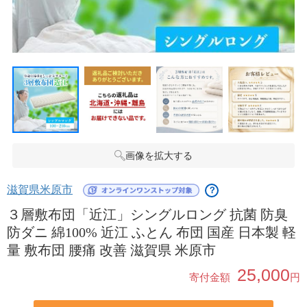
画像を拡大する
滋賀県米原市
？
３層敷布団「近江」シングルロング 抗菌 防臭
防ダニ 綿100% 近江 ふとん 布団 国産 日本製 軽
量 敷布団 腰痛 改善 滋賀県 米原市
25,000
寄付金額
円