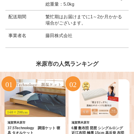
総重量：5.0kg
配送期間
繁忙期はお届けまでに1～2か月かかる
場合がございます。
事業者名
藤田株式会社
米原市の人気ランキング
滋賀県米原市
滋賀県米原市
37.5Technology 調湿ケット 寝
6層 敷布団 琵琶 シングルロング
具 タオルケット
近江布団 極厚 15cm 高反発 布団