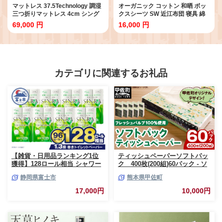
マットレス 37.5Technology 調湿
オーガニック コットン 和晒 ボッ
三つ折りマットレス 4cm シング
クスシーツ SW 近江布団 寝具 綿
ル 東洋紡 ブレスエアー(R) 布団
100％ ダブルガーゼ
69,000 円
16,000 円
寝具
カテゴリに関連するお礼品
【雑貨・日用品ランキング1位
ティッシュペーパーソフトパッ
獲得】128ロール相当 シャワー
ク 400枚(200組)60パック - ソ
トイレに最適 トイレットペーパ
フトパック ティッシュ ペーパ
静岡県富士市
熊本県甲佐町
ー ダブル プレミアムシンラ 96
ー 生活用品 雑貨 日用品 必需品
ロール (12R×8パック) 配達時間
紙 常備品 まとめ買い 備蓄 防災
17,000円
10,000円
指定可能 1.3倍巻き トイレット
ストック 熊本県 甲佐町【ZC】
ペーパー 日用品 トイレットペ
【価格改定XB】
ーパー 生活用品 トイレットペ
ーパー 人気 おすすめ [sf001-