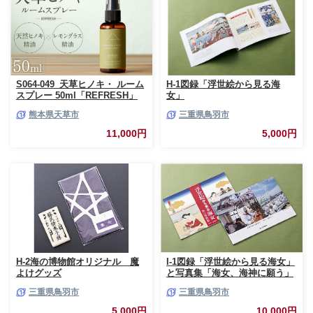
012]
S064-049_天草ヒノキ・ ルーム
H-1図録「浮世絵から見る海
スプレー 50ml「REFRESH」
女」
熊本県天草市
三重県鳥羽市
11,000円
5,000円
H-2海の博物館オリジナル 魔
I-1図録「浮世絵から見る海女」
よけグッズ
と写真集「海女、海神に願う」
三重県鳥羽市
三重県鳥羽市
5,000円
10,000円