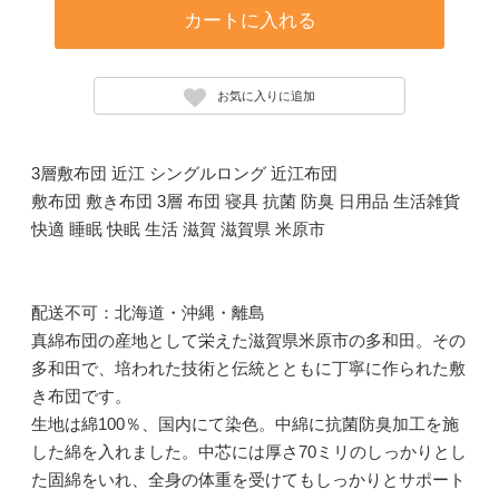
カートに入れる
お気に入りに追加
3層敷布団 近江 シングルロング 近江布団
敷布団 敷き布団 3層 布団 寝具 抗菌 防臭 日用品 生活雑貨
快適 睡眠 快眠 生活 滋賀 滋賀県 米原市
配送不可：北海道・沖縄・離島
真綿布団の産地として栄えた滋賀県米原市の多和田。その
多和田で、培われた技術と伝統とともに丁寧に作られた敷
き布団です。
生地は綿100％、国内にて染色。中綿に抗菌防臭加工を施
した綿を入れました。中芯には厚さ70ミリのしっかりとし
た固綿をいれ、全身の体重を受けてもしっかりとサポート