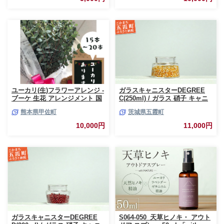
ユーカリ(生)フラワーアレンジ -
ガラスキャニスターDEGREE
ブーケ 生花 アレンジメント 国
C(250ml) / ガラス 硝子 キャニ
産 熊本県産 切り花 15～20本 イ
スター DEGREE ハンドメイド
熊本県甲佐町
茨城県五霞町
ンテリア 虫よけ作用 人気 おす
耐熱 一生もの 職人 こだわり
すめ 熊本県 甲佐町
JIDA デザインミュージアムセ
10,000円
11,000円
レクション 茨城県 五霞町
ガラスキャニスターDEGREE
S064-050_天草ヒノキ・ アウト