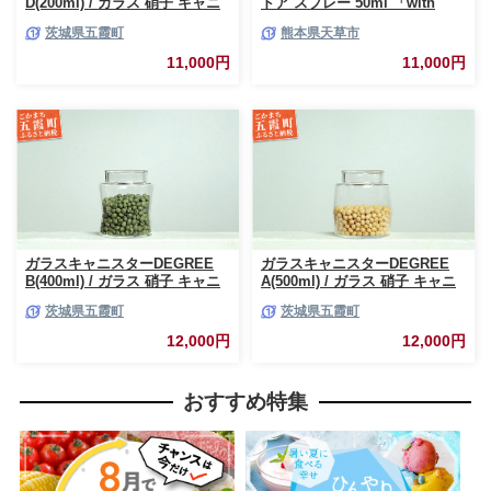
D(200ml) / ガラス 硝子 キャニ
ドア スプレー 50ml 「with
スター DEGREE ハンドメイド
NATURE」
茨城県五霞町
熊本県天草市
耐熱 一生もの 職人 こだわり
JIDA デザインミュージアムセ
11,000円
11,000円
レクション 茨城県 五霞町
ガラスキャニスターDEGREE
ガラスキャニスターDEGREE
B(400ml) / ガラス 硝子 キャニ
A(500ml) / ガラス 硝子 キャニ
スター DEGREE ハンドメイド
スター DEGREE ハンドメイド
茨城県五霞町
茨城県五霞町
耐熱 一生もの 職人 こだわり
耐熱 一生もの 職人 こだわり
JIDA デザインミュージアムセ
JIDA デザインミュージアムセ
12,000円
12,000円
レクション 茨城県 五霞町
レクション 茨城県 五霞町
おすすめ特集