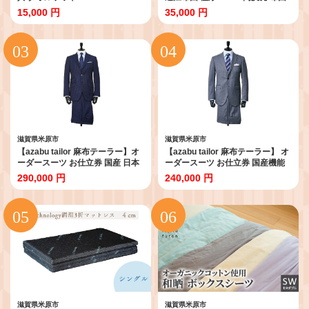
寝具 厚い 抗菌 防臭 防ダニ 日用品
15,000 円
35,000 円
快適 睡眠 快眠 滋賀県 米原市 プレ
ミアムラベル 440dp 綿100％ 羽
毛布団 マットレス
滋賀県米原市
滋賀県米原市
【azabu tailor 麻布テーラー】オ
【azabu tailor 麻布テーラー】 オ
ーダースーツ お仕立券 国産 日本
ーダースーツ お仕立券 国産機能
製 高級 生地 スーツ オーダー チケ
性生地使用 スーツ オーダー チケ
290,000 円
240,000 円
ット ファッション 服 男性 メンズ
ット 券 ファッション 服 ビジネス
ビジネス フォーマル 入学式 卒業
紳士服 セットアップ 卒業式 成人
式 結婚式
式 国産 日本製 高級
滋賀県米原市
滋賀県米原市