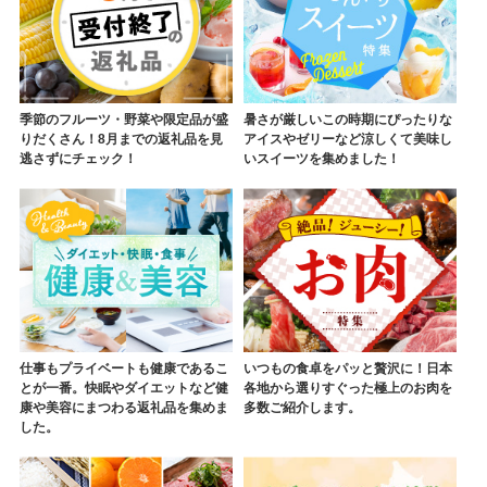
季節のフルーツ・野菜や限定品が盛
暑さが厳しいこの時期にぴったりな
りだくさん！8月までの返礼品を見
アイスやゼリーなど涼しくて美味し
逃さずにチェック！
いスイーツを集めました！
仕事もプライベートも健康であるこ
いつもの食卓をパッと贅沢に！日本
とが一番。快眠やダイエットなど健
各地から選りすぐった極上のお肉を
康や美容にまつわる返礼品を集めま
多数ご紹介します。
した。