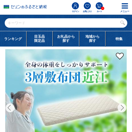
0
メニュー
ログイン
お気に入り
カート
目玉品
お礼品から
地域から
ランキング
特集
限定品
探す
探す