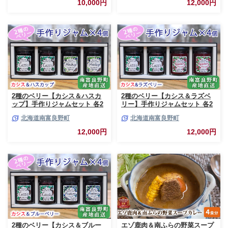
10,000円
12,000円
低脂肪 鉄分 カレー 味噌 食べや
しい 甘さ控えめ
すい
2種のベリー【カシス＆ハスカ
2種のベリー【カシス＆ラズベ
ップ】手作りジャムセット 各2
リー】手作りジャムセット 各2
個 北海道 南富良野町 ジャム カ
個 北海道 南富良野町 ジャム ベ
北海道南富良野町
北海道南富良野町
シス ハスカップ ソース 果実 て
リー カシス ラズベリー ソース
んさい糖 無農薬 ポリフェノー
果実 てんさい糖 無農薬
12,000円
12,000円
ル 鉄分 ビタミン
2種のベリー【カシス＆ブルー
エゾ鹿肉＆南ふらの野菜スープ