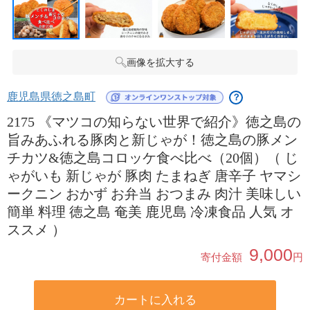
画像を拡大する
鹿児島県徳之島町
？
2175 《マツコの知らない世界で紹介》徳之島の
旨みあふれる豚肉と新じゃが！徳之島の豚メン
チカツ&徳之島コロッケ食べ比べ（20個）（ じ
ゃがいも 新じゃが 豚肉 たまねぎ 唐辛子 ヤマシ
ークニン おかず お弁当 おつまみ 肉汁 美味しい
簡単 料理 徳之島 奄美 鹿児島 冷凍食品 人気 オ
ススメ ）
9,000
寄付金額
円
カートに入れる