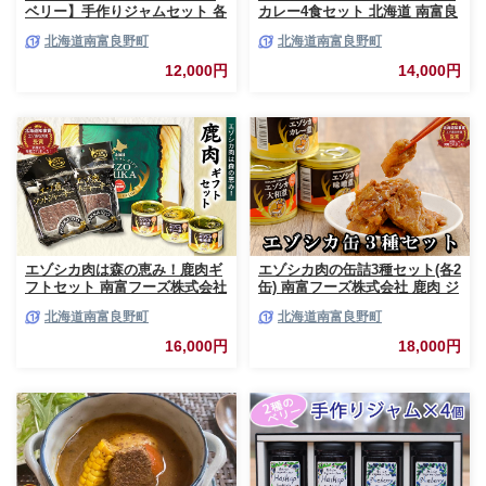
ベリー】手作りジャムセット 各
カレー4食セット 北海道 南富良
2個 北海道 南富良野町 ジャム
野町 エゾシカ 鹿 鹿肉 カレー
北海道南富良野町
北海道南富良野町
ベリー カシス ブルーベリー ソ
スープカレー セット 詰合せ 加
ース 果実 てんさい糖 無農薬 甘
工食品 惣菜 レトルト
12,000円
14,000円
酸っぱい
エゾシカ肉は森の恵み！鹿肉ギ
エゾシカ肉の缶詰3種セット(各2
フトセット 南富フーズ株式会社
缶) 南富フーズ株式会社 鹿肉 ジ
鹿肉 ジビエ 鹿 詰め合わせ 肉
ビエ 鹿 詰め合わせ 肉 北海道
北海道南富良野町
北海道南富良野町
北海道 南富良野町 エゾシカ 缶
南富良野町 エゾシカ 缶詰 セッ
詰 セット 詰合せ 贈り物 ギフト
ト 詰合せ 肉の加工品 おかず お
16,000円
18,000円
ジャーキー
弁当 おつまみ 惣菜