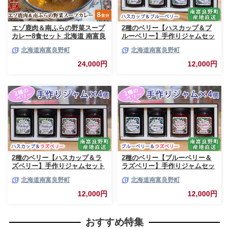
エゾ鹿肉＆南ふらの野菜スープ
2種のベリー【ハスカップ＆ブ
カレー8食セット 北海道 南富良
ルーベリー】手作りジャムセッ
野町 エゾシカ 鹿 鹿肉 カレー
ト 各2個 北海道 南富良野町 ジ
北海道南富良野町
北海道南富良野町
スープカレー セット 詰合せ 加
ャム ベリー ハスカップ ブルー
工食品 惣菜 レトルト
ベリー ソース
24,000円
12,000円
2種のベリー【ハスカップ＆ラ
2種のベリー【ブルーベリー＆
ズベリー】手作りジャムセット
ラズベリー】手作りジャムセッ
各2個 北海道 南富良野町 ジャ
ト 各2個 北海道 南富良野町 ジ
北海道南富良野町
北海道南富良野町
ム ベリー ハスカップ ラズベリ
ャム ベリー ブルーベリー ラズ
ー ソース カシス てんさい糖 無
ベリー ソース カシス 果実 てん
12,000円
12,000円
農薬 ポリフェノール 鉄分 ビタ
さい糖 無農薬
ミン
おすすめ特集