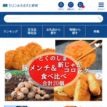
0
メニュー
ログイン
お気に入り
カート
目玉品
お礼品から
地域から
ランキング
特集
限定品
探す
探す