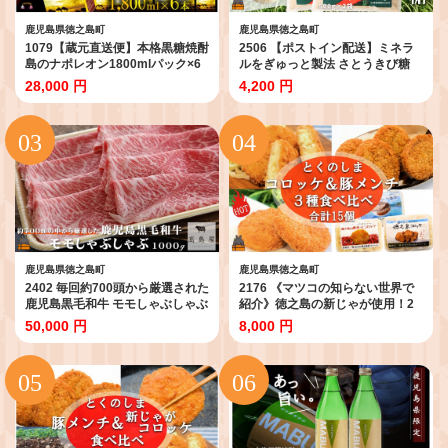
鹿児島県徳之島町
鹿児島県徳之島町
1079【蔵元直送便】本格黒糖焼酎
2506 【ポストイン配送】ミネラ
島のナポレオン1800mlパック×6
ルをぎゅっと製法 さとうきび糖
本 ( 蔵元直送 酒 プリン体ゼロ 糖
素焚糖（すだきとう）（500g×2
28,000 円
4,200 円
質ゼロ 奄美 徳之島 鹿児島 晩酌 和
袋） ( 砂糖 さとうきび糖 ミネラル
食 洋食 島のナポレオン 奄美大島
砂糖 黒砂糖 お料理 お菓子づくり
にしかわ酒造 )
徳之島 鹿児島 奄美 ポストイン配
送 レターパックライト 大東製糖 )
鹿児島県徳之島町
鹿児島県徳之島町
2402 毎回約700頭から厳選された
2176 《マツコの知らない世界で
鹿児島黒毛和牛 モモしゃぶしゃぶ
紹介》徳之島の新じゃが使用！2
1000g ( 厳選 プレミアム 高品質
種のコロッケ&徳之島の豚メンチ
50,000 円
8,000 円
鹿児島黒毛和牛 黒毛和牛 牛肉 赤
カツ食べ比べ（15個）（ じゃが
身 スライス すき焼き 鍋 徳之島 奄
いも 新じゃが 豚肉 たまねぎ 唐辛
美 鹿児島 ギフト お中元 お歳暮 ス
子 ヤマシークニン おかず お弁当
テーキ ご馳走 記念日 高島屋 )
おつまみ 肉汁 美味しい 簡単 料理
徳之島 奄美 鹿児島 冷凍食品 人気
オススメ 先行予約 ）