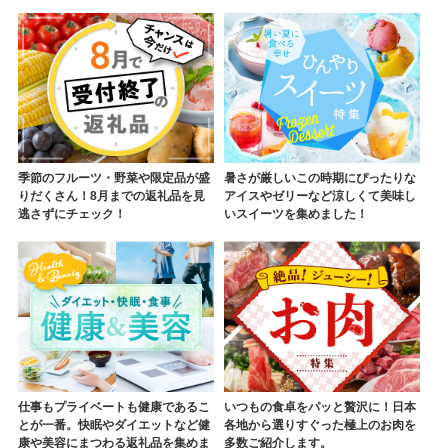
季節のフルーツ・野菜や限定品が盛
暑さが厳しいこの時期にぴったりな
りだくさん！8月までの返礼品を見
アイスやゼリーなど涼しくて美味し
逃さずにチェック！
いスイーツを集めました！
仕事もプライベートも健康であるこ
いつもの食卓をパッと贅沢に！日本
とが一番。快眠やダイエットなど健
各地から選りすぐった極上のお肉を
康や美容にまつわる返礼品を集めま
多数ご紹介します。