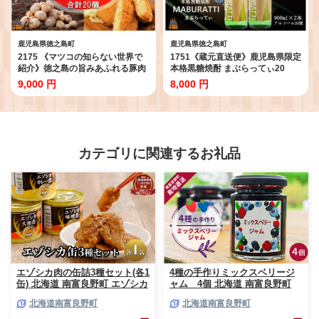
鹿児島県徳之島町
鹿児島県徳之島町
2175 《マツコの知らない世界で
1751《蔵元直送便》鹿児島県限定
紹介》徳之島の旨みあふれる豚肉
本格黒糖焼酎 まぶらってぃ20
と新じゃが！徳之島の豚メンチカ
度 900ml×2本 ( 焼酎 酒 お湯割
9,000 円
8,000 円
ツ&徳之島コロッケ食べ比べ（20
り 水割り 炭酸割り 徳之島 奄美 鹿
個）（ じゃがいも 新じゃが 豚肉
児島 糖質ゼロ プリン体ゼロ 限定
たまねぎ 唐辛子 ヤマシークニン
まぶらってい 奄美酒類 本場で飲
おかず お弁当 おつまみ 肉汁 美味
まれる黒糖焼酎 )
しい 簡単 料理 徳之島 奄美 鹿児島
冷凍食品 人気 オススメ ）
カテゴリに関連するお礼品
エゾシカ肉の缶詰3種セット(各1
4種の手作りミックスベリージ
缶) 北海道 南富良野町 エゾシカ
ャム 4個 北海道 南富良野町
鹿 鹿肉 肉 お肉 缶詰 セット 詰
ジャム ベリー ソース セット 詰
北海道南富良野町
北海道南富良野町
合せ ジビエ 加工品 北海道産 国
合せ ブルーベリー てんさい糖
産 おつまみ おかず 高たんぱく
酸味 甘味 香り 甘酸っぱい 美味