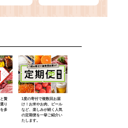
な彩り インス
ネ 華やかな彩り インス
わいい ラムネ
タ映え かわいい ラムネ
 大人気 お菓
幻 ギフト 大人気 お菓
ツ おやつ 駄
子 スイーツ おやつ 駄
限定 国産 製
菓子 数量限定 国産 製
やみつき 甘酸
菓 菓子 やみつき 甘酸
リカリ ふんわ
っぱい カリカリ ふんわ
 お取り寄せ
り トロッ お取り寄せ
駒市 送料無料
奈良県 生駒市 送料無料
と贅
1度の寄付で複数回お届
選り
け！お米やお肉、ビール
を多
など、楽しみが続く人気
の定期便を一挙ご紹介い
たします。