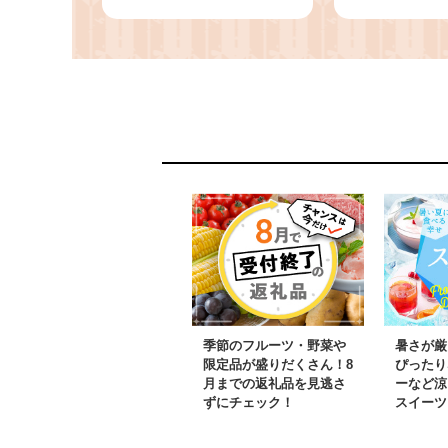
寄附のみ申込みの方 応
数穂 使いや
援 応援寄附 応援企画
ルな色糸 国産
備品の購入 奈良県 生駒
北堂 茶道 お
市
習い事 お稽古
化 ティータ
奈良県 生駒
せ 送料無料
季節のフルーツ・野菜や
暑さが厳
限定品が盛りだくさん！8
ぴったり
月までの返礼品を見逃さ
ーなど涼
ずにチェック！
スイーツ