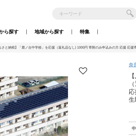
から
探す
地域から
探す
特集
るさと納税】「鹿ノ台中学校」を応援（返礼品なし) 1000円 寄附のみ申込みの方 応援 応援寄
奈
【
（
応
生