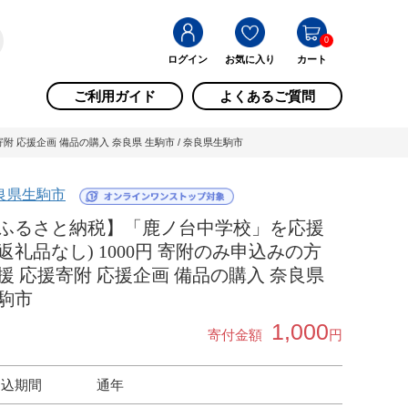
0
ログイン
お気に入り
カート
ご利用ガイド
よくあるご質問
附 応援企画 備品の購入 奈良県 生駒市 / 奈良県生駒市
良県生駒市
ふるさと納税】「鹿ノ台中学校」を応援
返礼品なし) 1000円 寄附のみ申込みの方
援 応援寄附 応援企画 備品の購入 奈良県
駒市
1,000
寄付金額
円
申込期間
通年