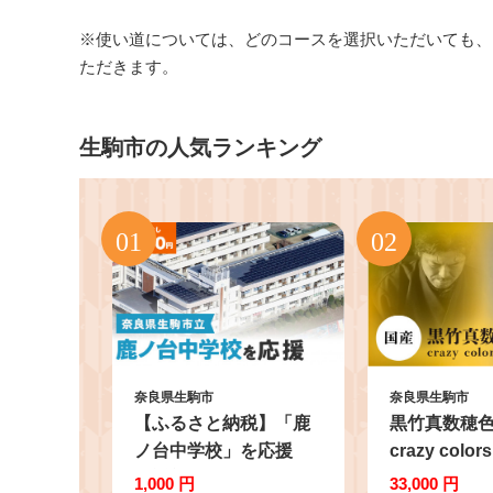
※使い道については、どのコースを選択いただいても、
ただきます。
生駒市の人気ランキング
奈良県生駒市
奈良県生駒市
【ふるさと納税】「鹿
黒竹真数穂
ノ台中学校」を応援
crazy colo
（返礼品なし) 1000円
茶筅 谷村丹後
1,000 円
33,000 円