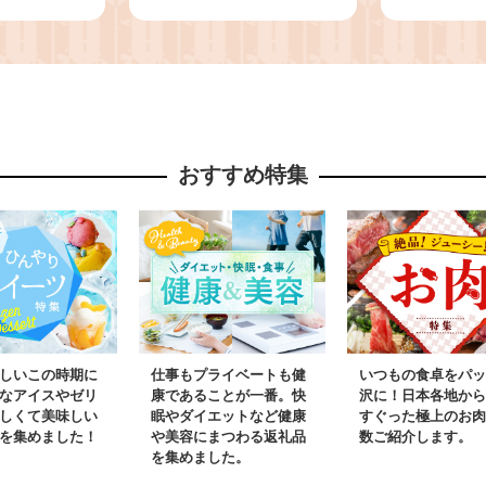
すい カラフ
筅 1本 と リモート 茶筅
ネ 華やか
 紫竹 和
講座 約 90分 国産紫竹
タ映え か
茶 茶 抹茶
白竹 紫竹 和北堂 谷村
幻 ギフト
 伝統 文
丹後 お手入れ 分かりや
子 スイー
イム 趣味
すい 解説 講座 高山茶
菓子 数量
市 お取り寄
筅 伝統工芸品 茶道 茶
菓 菓子 
おすすめ特集
道具 習い事 お稽古 奈
っぱい カ
良県 生駒市 送料無料
り トロッ
奈良県 生
しいこの時期に
仕事もプライベートも健
いつもの食卓をパッ
なアイスやゼリ
康であることが一番。快
沢に！日本各地から
しくて美味しい
眠やダイエットなど健康
すぐった極上のお肉
を集めました！
や美容にまつわる返礼品
数ご紹介します。
を集めました。