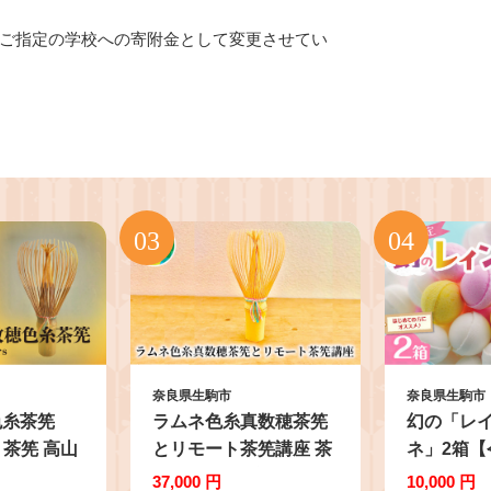
ご指定の学校への寄附金として変更させてい
奈良県生駒市
奈良県生駒市
色糸茶筅
ラムネ色糸真数穂茶筅
幻の「レ
rs 茶筅 高山
とリモート茶筅講座 茶
ネ」2箱【
 黒竹 真
筅 ラムネ色 糸真数穂茶
発送】 レ
37,000 円
10,000 円