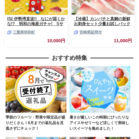
I52 伊勢湾直送!! なにが届くか
【冷蔵】カンパチと真鯛の新鮮
な!? 明和の海産ガチャ! Sサ
お刺身セット少量お試しパック
イズ
N019-YA193
三重県明和町
宮崎県延岡市
10,000円
11,000円
おすすめ特集
季節のフルーツ・野菜や限定品が盛
暑さが厳しいこの時期にぴったりな
りだくさん！8月までの返礼品を見
アイスやゼリーなど涼しくて美味し
逃さずにチェック！
いスイーツを集めました！