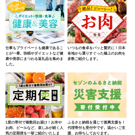
仕事もプライベートも健康であるこ
いつもの食卓をパッと贅沢に！日本
とが一番。快眠やダイエットなど健
各地から選りすぐった極上のお肉を
康や美容にまつわる返礼品を集めま
多数ご紹介します。
した。
1度の寄付で複数回お届け！お米や
ふるさと納税を通じて復興支援を！
お肉、ビールなど、楽しみが続く人
代理寄付も受付中です。温かいご支
気の定期便を一挙ご紹介いたしま
援、お待ちしております。