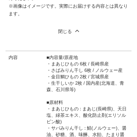
※画像はイメージです。実際にお届けする内容とは異なり
ます。
閉じる
内容
■内容量/原産地
・まあじひもの 6枚 / 長崎県産
・さばみりん干し 6枚 / ノルウェー産
・金目鯛ひもの 2枚 / 宮城県産
・生干しいか 2枚 / 国内産(北海道、青
森、石川県等)
■原材料
・まあじひもの : まあじ(長崎県)、天日
塩、緑茶エキス、酸化防止剤(エリソル
ビン酸)
・サバみりん干し : 鯖(ノルウェー)、醤
油、砂糖、酒、味醂、水飴、たまり醤