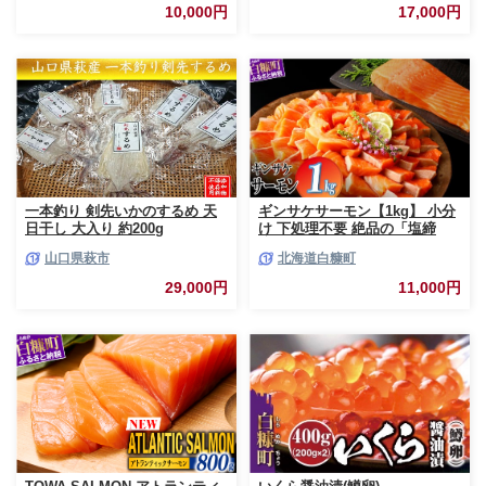
ほたて 海鮮 牛肉 ケーキ アイス
10,000円
17,000円
【BY0000010】（ 後から選べ
る カタログ カタログポイント
カタログギフト あとからカタロ
グ あとからカタログポイント
あとからカタログギフト ふるさ
と納税 ）
一本釣り 剣先いかのするめ 天
ギンサケサーモン【1kg】 小分
日干し 大入り 約200g
け 下処理不要 絶品の「塩締
め」レシピ ふるさと納税 海鮮
山口県萩市
北海道白糠町
サーモン 鮭 魚 銀鮭 刺身 生食
用 さけ サケ ふるさと ランキン
29,000円
11,000円
グ 人気 魚介類 魚介 北海道 白
糠町