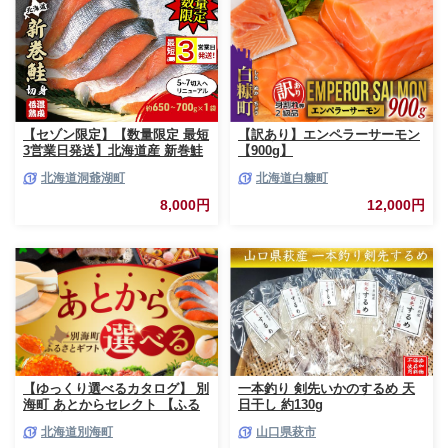
【セゾン限定】【数量限定 最短
【訳あり】エンペラーサーモン
3営業日発送】北海道産 新巻鮭
【900g】
低温熟成 切身 1袋 (約650～
北海道洞爺湖町
北海道白糠町
700g/5～7切入) 最短配送 北海
道 秋鮭 小分け 鮭 さけ しゃけ
8,000円
12,000円
シャケ 中塩 海鮮 冷凍 お弁当
真空パック おかず 魚貝類 サー
モン サケ
【ゆっくり選べるカタログ】 別
一本釣り 剣先いかのするめ 天
海町 あとからセレクト 【ふる
日干し 約130g
さとギフト】 寄附1万円相当 あ
北海道別海町
山口県萩市
とから選べる！ ギフト いくら