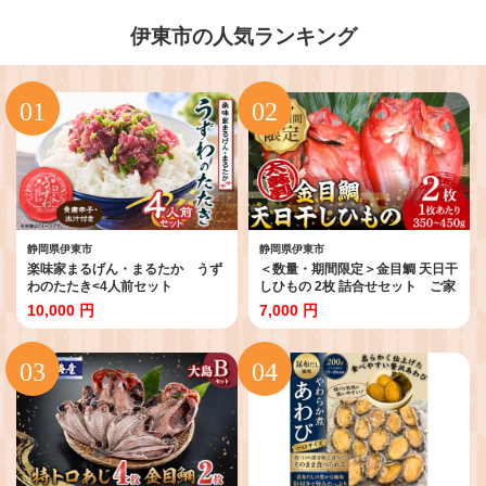
伊東市の人気ランキング
静岡県伊東市
静岡県伊東市
楽味家まるげん・まるたか うず
＜数量・期間限定＞金目鯛 天日干
わのたたき<4人前セット
しひもの 2枚 詰合せセット ご家
>【1279904】
庭で大活躍のお魚 伊東市人気の
10,000 円
7,000 円
海鮮【1137673】