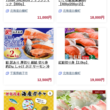
TOWA SALMON アトランティ
いくら醤油漬(鱒卵)
ック【800g】
【400g(200g×2)】
北海道白糠町
北海道白糠町
11,000円
18,000円
鮭 訳あり 厚切り 銀鮭 切り身
紅鮭切り身【2.0kg】
約2㎏ しゃけ さけ サーモン 冷
凍 切身 大容量 小分け おかず
千葉県銚子市
北海道白糠町
弁当 銀鮭切り身 銀鮭切身 鮭切
身 鮭切り身 シャケ サケ 魚 魚
12,500円
19,000円
介 魚貝類 海鮮 わけあり 訳あり
おすすめ 人気 お取り寄せ グル
メ ふるさと納税鮭 ふるさと納
税 千葉県 銚子市 銚子東洋