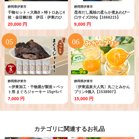
静岡県伊東市
静岡県伊東市
干物セット＜大島B＞特トロあじ4
昆布だし風味の柔らか煮あわび一
枚・金目鯛2枚 伊豆・伊東のひ
口サイズ200g【1668215】
もの詰め合わせ 静岡県伊東市
20,000 円
9,000 円
【1404233】
静岡県伊東市
静岡県伊東市
＜伊東加工・干物屋が製造＞ペッ
〔伊東温泉大人気〕丸ごとみかん
ト用 まぐろジャーキー 15g×5パ
プリン9個入【1538907】
ック【1671971】
7,000 円
15,000 円
カテゴリに関連するお礼品