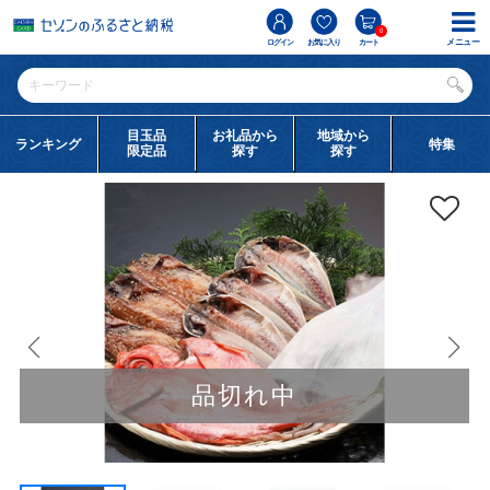
0
メニュー
ログイン
お気に入り
カート
目玉品
お礼品から
地域から
ランキング
特集
限定品
探す
探す
品切れ中