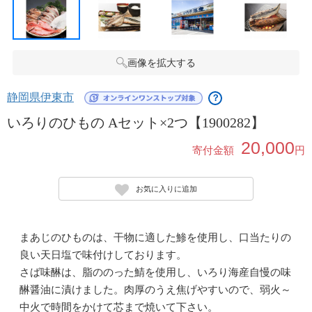
画像を拡大する
静岡県伊東市
？
いろりのひもの Aセット×2つ【1900282】
20,000
寄付金額
円
お気に入りに追加
まあじのひものは、干物に適した鯵を使用し、口当たりの
良い天日塩で味付けしております。
さば味醂は、脂ののった鯖を使用し、いろり海産自慢の味
醂醤油に漬けました。肉厚のうえ焦げやすいので、弱火～
中火で時間をかけて芯まで焼いて下さい。