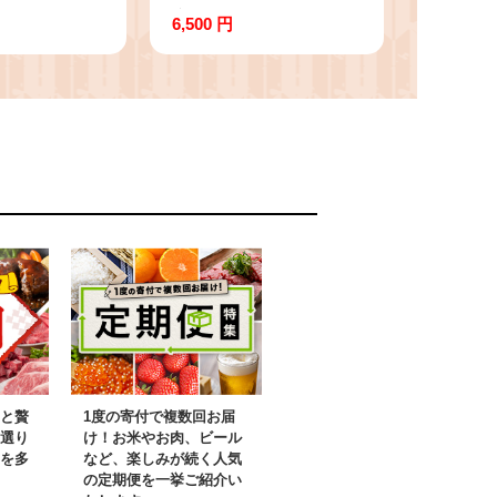
％使用！大木
産米 夢つくし 5kg 精米
6,500 円
き 10kg ※
※北海道・沖縄・離島
沖縄・離島は
は配送不可 CY008_01
Y006
と贅
1度の寄付で複数回お届
選り
け！お米やお肉、ビール
を多
など、楽しみが続く人気
の定期便を一挙ご紹介い