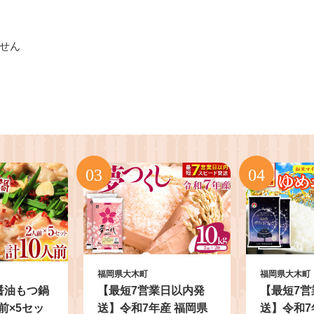
。
せん
福岡県大木町
福岡県大木町
醤油もつ鍋
【最短7営業日以内発
【最短7営
前×5セッ
送】令和7年産 福岡県
送】令和7