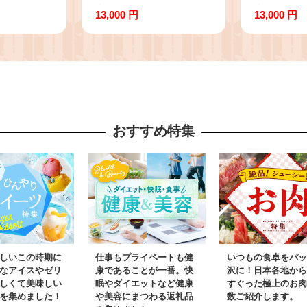
寄せグルメ
産米 夢つくし 10kg 精
産米100
13,000 円
13,000 円
お土産 九州
米 ※北海道・沖縄・離
町 ゆめおお
り寄せ グル
島は配送不可
北海道・
US CP047
CY009_01
配送不可 C
おすすめ特集
しいこの時期に
仕事もプライベートも健
いつもの食卓をパッ
なアイスやゼリ
康であることが一番。快
沢に！日本各地から
しくて美味しい
眠やダイエットなど健康
すぐった極上のお肉
を集めました！
や美容にまつわる返礼品
数ご紹介します。