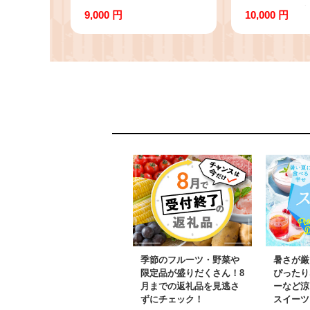
う 大木町 約250g×4パ
ト）お取り
9,000 円
10,000 円
ック 合計1000g 【2027
お取り寄せ 
年1月～3月に順次出荷
福岡土産 取
予定】 CB223
メ MEAT PL
季節のフルーツ・野菜や
暑さが厳
限定品が盛りだくさん！8
ぴったり
月までの返礼品を見逃さ
ーなど涼
ずにチェック！
スイーツ