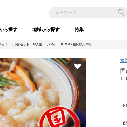
から
探す
地域から
探す
特集
もつ もつ鍋セット 10人前 1,000g BU001 / 福岡県大木町
福
国
1