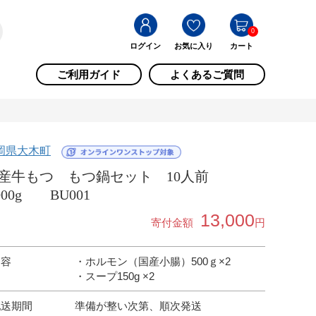
0
ログイン
お気に入り
カート
ご利用ガイド
よくあるご質問
岡県大木町
産牛もつ もつ鍋セット 10人前
,000g BU001
13,000
寄付金額
円
内容
・ホルモン（国産小腸）500ｇ×2
・スープ150g ×2
配送期間
準備が整い次第、順次発送