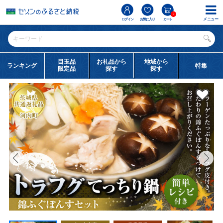
0
メニュー
ログイン
お気に入り
カート
目玉品
お礼品から
地域から
ランキング
特集
限定品
探す
探す