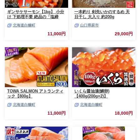
ギンサケサーモン【1kg】 小分
一本釣り 剣先いかのするめ 天
け 下処理不要 絶品の「塩締
日干し 大入り 約200g
め」レシピ ふるさと納税 海鮮
北海道白糠町
山口県萩市
サーモン 鮭 魚 銀鮭 刺身 生食
用 さけ サケ ふるさと ランキン
11,000円
29,000円
グ 人気 魚介類 魚介 北海道 白
糠町
TOWA SALMON アトランティ
いくら醤油漬(鱒卵)
ック【800g】
【400g(200g×2)】
北海道白糠町
北海道白糠町
11,000円
18,000円