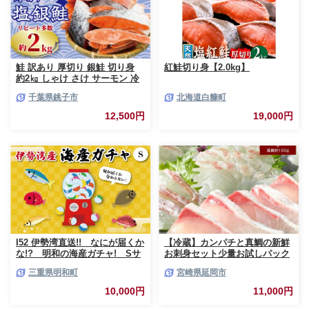
鮭 訳あり 厚切り 銀鮭 切り身
紅鮭切り身【2.0kg】
約2㎏ しゃけ さけ サーモン 冷
凍 切身 大容量 小分け おかず
千葉県銚子市
北海道白糠町
弁当 銀鮭切り身 銀鮭切身 鮭切
身 鮭切り身 シャケ サケ 魚 魚
12,500円
19,000円
介 魚貝類 海鮮 わけあり 訳あり
おすすめ 人気 お取り寄せ グル
メ ふるさと納税鮭 ふるさと納
税 千葉県 銚子市 銚子東洋
I52 伊勢湾直送!! なにが届くか
【冷蔵】カンパチと真鯛の新鮮
な!? 明和の海産ガチャ! Sサ
お刺身セット少量お試しパック
イズ
N019-YA193
三重県明和町
宮崎県延岡市
10,000円
11,000円