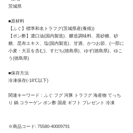
茨城県
■原材料
【ふぐ】標準和名トラフグ(茨城県産(養殖))
【ポン酢】濃口油(国内製造)、醸造調味料、黒砂糖、砂
糖、昆布エキス、塩(国内製造)、甘酒、かつお節、(一部に
小麦・大豆を含む)、すだち(徳島県)、ゆず(徳島県)、ゆこ
う(徳島県)
■保存方法
冷凍保存(-18℃以下)
関連キーワード：ふぐ フグ 河豚 トラフグ 海産物 てっち
り 鍋 コラーゲン ポン酢 国産 ギフト プレゼント 冷凍
※商品コード: 75580-40009791