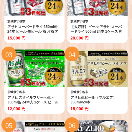
茨城県守谷市
茨城県守谷市
アサヒスーパードライ 350ml缶
【大好評】ビール アサヒ スーパ
24本 ビール 缶ビール 酒 お酒 ア
ードライ 500ml 24本 1ケース 究
ルコール 辛口
極の辛口
15,000 円
20,000 円
茨城県守谷市
茨城県守谷市
アサヒ スタイルフリー＜生＞
アサヒ生ビール（マルエフ）
350ml缶 24本入 1ケース ビール
350ml×24本
発泡酒 酒 お酒 アルコール 糖質ゼ
12,000 円
15,000 円
ロ 糖質制限 アサヒビール 24缶 1
箱 缶ビール ギフト お中元 お歳暮
御歳暮 守谷市