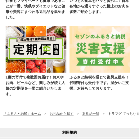
仕事もプライベートも健康であるこ
いつもの食卓をパッと贅沢に！日本
とが一番。快眠やダイエットなど健
各地から選りすぐった極上のお肉を
康や美容にまつわる返礼品を集めま
多数ご紹介します。
した。
1度の寄付で複数回お届け！お米や
ふるさと納税を通じて復興支援を！
お肉、ビールなど、楽しみが続く人
代理寄付も受付中です。温かいご支
気の定期便を一挙ご紹介いたしま
援、お待ちしております。
す。
「ふるさと納税」ホーム
お礼品から探す
返礼品一覧
トラフグ てっちり 鍋
利用規約