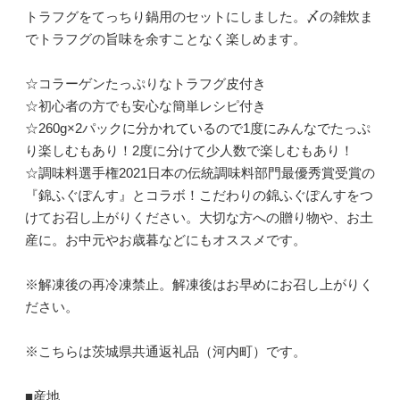
トラフグをてっちり鍋用のセットにしました。〆の雑炊ま
でトラフグの旨味を余すことなく楽しめます。
☆コラーゲンたっぷりなトラフグ皮付き
☆初心者の方でも安心な簡単レシピ付き
☆260g×2パックに分かれているので1度にみんなでたっぷ
り楽しむもあり！2度に分けて少人数で楽しむもあり！
☆調味料選手権2021日本の伝統調味料部門最優秀賞受賞の
『錦ふぐぽんす』とコラボ！こだわりの錦ふぐぽんすをつ
けてお召し上がりください。大切な方への贈り物や、お土
産に。お中元やお歳暮などにもオススメです。
※解凍後の再冷凍禁止。解凍後はお早めにお召し上がりく
ださい。
※こちらは茨城県共通返礼品（河内町）です。
■産地