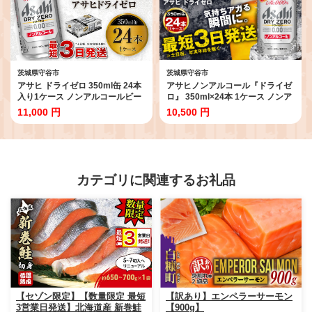
茨城県守谷市
茨城県守谷市
アサヒ ドライゼロ 350ml缶 24本
アサヒノンアルコール『ドライゼ
入り1ケース ノンアルコールビー
ロ』 350ml×24本 1ケース ノンア
ル ノンアルコール ノンアル ノン
ルコールビール ノンアルビール
11,000 円
10,500 円
アルビール 糖質ゼロ 糖質 糖質制
糖質ゼロ 糖質 糖質制限 カロリー
限 カロリーゼロ ゼロカロリー ギ
ゼロ ゼロカロリー アサヒ ビール
フト 茨城県 守谷市
茨城県 守谷市
カテゴリに関連するお礼品
【セゾン限定】【数量限定 最短
【訳あり】エンペラーサーモン
3営業日発送】北海道産 新巻鮭
【900g】