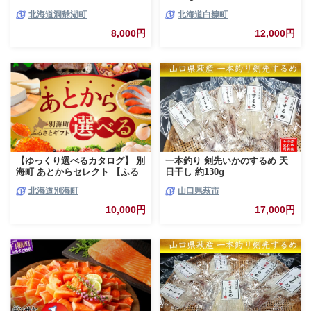
低温熟成 切身 1袋 (約650～
北海道洞爺湖町
北海道白糠町
700g/5～7切入) 最短配送 北海
道 秋鮭 小分け 鮭 さけ しゃけ
8,000円
12,000円
シャケ 中塩 海鮮 冷凍 お弁当
真空パック おかず 魚貝類 サー
モン サケ
【ゆっくり選べるカタログ】 別
一本釣り 剣先いかのするめ 天
海町 あとからセレクト 【ふる
日干し 約130g
さとギフト】 寄附1万円相当 あ
北海道別海町
山口県萩市
とから選べる！ ギフト いくら
ほたて 海鮮 牛肉 ケーキ アイス
10,000円
17,000円
【BY0000010】（ 後から選べ
る カタログ カタログポイント
カタログギフト あとからカタロ
グ あとからカタログポイント
あとからカタログギフト ふるさ
と納税 ）