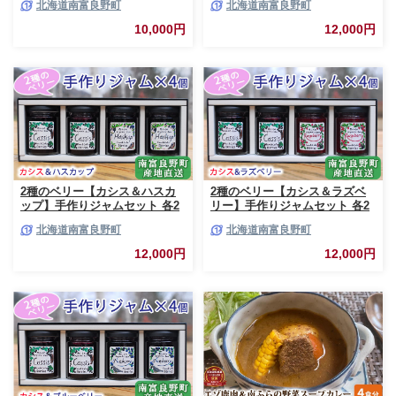
北海道南富良野町
北海道南富良野町
合せ ジビエ 加工品 北海道産 国
合せ ブルーベリー てんさい糖
産 おつまみ おかず 高たんぱく
酸味 甘味 香り 甘酸っぱい 美味
10,000円
12,000円
低脂肪 鉄分 カレー 味噌 食べや
しい 甘さ控えめ
すい
2種のベリー【カシス＆ハスカ
2種のベリー【カシス＆ラズベ
ップ】手作りジャムセット 各2
リー】手作りジャムセット 各2
個 北海道 南富良野町 ジャム カ
個 北海道 南富良野町 ジャム ベ
北海道南富良野町
北海道南富良野町
シス ハスカップ ソース 果実 て
リー カシス ラズベリー ソース
んさい糖 無農薬 ポリフェノー
果実 てんさい糖 無農薬
12,000円
12,000円
ル 鉄分 ビタミン