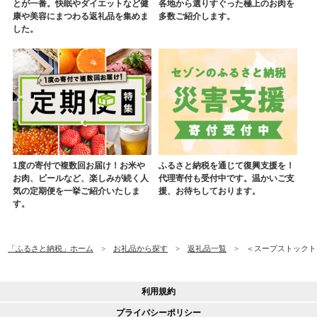
とが一番。快眠やダイエットなど健
各地から選りすぐった極上のお肉を
康や美容にまつわる返礼品を集めま
多数ご紹介します。
した。
1度の寄付で複数回お届け！お米や
ふるさと納税を通じて復興支援を！
お肉、ビールなど、楽しみが続く人
代理寄付も受付中です。温かいご支
気の定期便を一挙ご紹介いたしま
援、お待ちしております。
す。
「ふるさと納税」ホーム
お礼品から探す
返礼品一覧
＜スープストックトー
利用規約
プライバシーポリシー