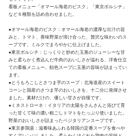
看板メニュー「オマール海老のビスク」「東京ボルシチ」
など６種類を詰め合わせました。
●オマール海老のビスク：オマール海老の濃厚な出汁の旨
みと、トマト、香味野菜が溶け合った、贅沢な味わいのス
ープです。ミルクでまろやかに仕上げました。
●東京ボルシチ：じっくりと炒めた玉葱のジューシーな甘
みと柔らかく煮込んだ牛肉のおいしさが溢れる、洋食仕立
ての看板メニュー。飴色スープに玉葱の旨味が詰まってい
ます。
●とうもろこしとさつま芋のスープ：北海道産のスイート
コーンと国産のさつま芋のおいしさを、十二分に発揮させ
ました。素材だけの、優しい甘さが自慢です。
●ミネストローネ：イタリアの太陽をさんさんと浴びて育
った甘くて味の濃い粗ごしトマトをたっぷり使いました。
野菜のおいしさが詰まったベジタリアンスープです。
●東京参鶏湯：滋養味あふれる韓国の定番スープを食べや
すくアレンジしました。柔らかくほぐれた鶏肉の旨味と、