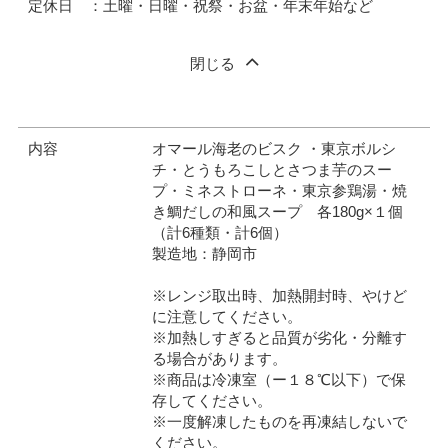
定休日 ：土曜・日曜・祝祭・お盆・年末年始など
閉じる
内容
オマール海老のビスク ・東京ボルシ
チ・とうもろこしとさつま芋のスー
プ・ミネストローネ・東京参鶏湯・焼
き鯛だしの和風スープ 各180g×１個
（計6種類・計6個）
製造地：静岡市
※レンジ取出時、加熱開封時、やけど
に注意してください。
※加熱しすぎると品質が劣化・分離す
る場合があります。
※商品は冷凍室（ー１８℃以下）で保
存してください。
※一度解凍したものを再凍結しないで
ください。