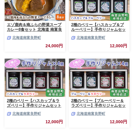
エゾ鹿肉＆南ふらの野菜スープ
2種のベリー【ハスカップ＆ブ
カレー8食セット 北海道 南富良
ルーベリー】手作りジャムセッ
野町 エゾシカ 鹿 鹿肉 カレー
ト 各2個 北海道 南富良野町 ジ
北海道南富良野町
北海道南富良野町
スープカレー セット 詰合せ 加
ャム ベリー ハスカップ ブルー
工食品 惣菜 レトルト
ベリー ソース
24,000円
12,000円
2種のベリー【ハスカップ＆ラ
2種のベリー【ブルーベリー＆
ズベリー】手作りジャムセット
ラズベリー】手作りジャムセッ
各2個 北海道 南富良野町 ジャ
ト 各2個 北海道 南富良野町 ジ
北海道南富良野町
北海道南富良野町
ム ベリー ハスカップ ラズベリ
ャム ベリー ブルーベリー ラズ
ー ソース カシス てんさい糖 無
ベリー ソース カシス 果実 てん
12,000円
12,000円
農薬 ポリフェノール 鉄分 ビタ
さい糖 無農薬
ミン