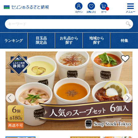
0
メニュー
ログイン
お気に入り
カート
目玉品
お礼品から
地域から
ランキング
特集
限定品
探す
探す