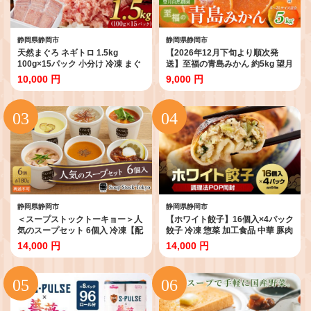
静岡県静岡市
静岡県静岡市
天然まぐろ ネギトロ 1.5kg
【2026年12月下旬より順次発
100g×15パック 小分け 冷凍 まぐ
送】至福の青島みかん 約5kg 望月
ろたたき ネギトロ丼 海の幸
自然農園 静岡県貯蔵ミカン品評会
10,000 円
9,000 円
10000円 手巻き寿司 軍艦巻き 食
優秀賞 フルーツ 柑橘 オレンジ み
べ切り ごはんのお供 ねぎとろ 魚
かん◆
マグロ 鮪
静岡県静岡市
静岡県静岡市
＜スープストックトーキョー＞人
【ホワイト餃子】16個入×4パック
気のスープセット 6個入 冷凍【配
餃子 冷凍 惣菜 加工食品 中華 豚肉
送不可：離島】SoupStockTokyo
焼き餃子 水餃子 蒸し餃子 餃子鍋
14,000 円
14,000 円
ギフト 母の日 父の日 プレゼント
中華総菜 中華惣菜 点心 おかず 冷
お祝い お土産 贈りもの お見舞い
凍餃子 冷凍食品 お取り寄せ おつ
誕生日◆
まみ ビールに合う 餃子名店 SNS
話題 人気 おすすめ 送料無料