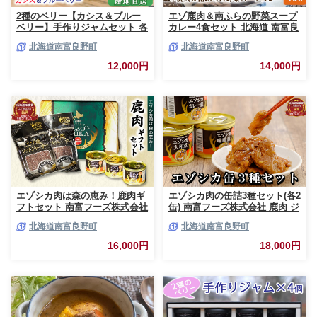
2種のベリー【カシス＆ブルー
エゾ鹿肉＆南ふらの野菜スープ
ベリー】手作りジャムセット 各
カレー4食セット 北海道 南富良
2個 北海道 南富良野町 ジャム
野町 エゾシカ 鹿 鹿肉 カレー
北海道南富良野町
北海道南富良野町
ベリー カシス ブルーベリー ソ
スープカレー セット 詰合せ 加
ース 果実 てんさい糖 無農薬 甘
工食品 惣菜 レトルト
12,000円
14,000円
酸っぱい
エゾシカ肉は森の恵み！鹿肉ギ
エゾシカ肉の缶詰3種セット(各2
フトセット 南富フーズ株式会社
缶) 南富フーズ株式会社 鹿肉 ジ
鹿肉 ジビエ 鹿 詰め合わせ 肉
ビエ 鹿 詰め合わせ 肉 北海道
北海道南富良野町
北海道南富良野町
北海道 南富良野町 エゾシカ 缶
南富良野町 エゾシカ 缶詰 セッ
詰 セット 詰合せ 贈り物 ギフト
ト 詰合せ 肉の加工品 おかず お
16,000円
18,000円
ジャーキー
弁当 おつまみ 惣菜