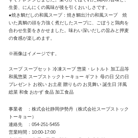
生姜、にんにくの風味が後を引くおいしさです。
●焼き鯛だしの和風スープ：焼き鯛出汁の和風スープ 焼
いた真鯛の頭を力強く煮だしたスープに、ごぼうと鶏肉を
合わせ生姜をきかせました。味わい深いだしの旨みと押麦
の食感が楽しめます。
※画像はイメージです。
スープ スープセット 冷凍スープ 惣菜・レトルト 加工品等
和風惣菜 スープストックトーキョー ギフト 母の日 父の日
プレゼント お祝い お土産 贈りもの お見舞い 誕生日 洋風
総菜 和食 おかず 食品 加工食品
事業者 ：株式会社静岡伊勢丹（株式会社スープストック
トーキョー）
連絡先 ：054-251-5455
営業時間：10:00-17:00