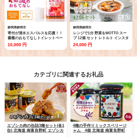
静岡県静岡市
静岡県静岡市
寄付が清水エスパルスを応援！！
レンジで1分 野菜をMOTTO スー
薔薇のおもてなしトイレットペー
プ 12個 セット レトルト インスタ
パー96R ダブル 25m 12ロール x
ント 国産 ダイエット ベジMOTTO
10,000 円
24,000 円
8パック 計96ロール 香り付き 再
スープ 具だくさん 時短 手軽
生紙100％ 限定 清水エスパルス ×
薔薇のおもてなし トイレットペー
パー ダブル 日用品 消耗品 防災 備
蓄 コスパ ランキング 大容量 ケー
ス販売 箱買い かわいい おしゃれ
カテゴリに関連するお礼品
花柄
エゾシカ肉の缶詰3種セット(各1
4種の手作りミックスベリージ
缶) 北海道 南富良野町 エゾシカ
ャム 4個 北海道 南富良野町
鹿 鹿肉 肉 お肉 缶詰 セット 詰
ジャム ベリー ソース セット 詰