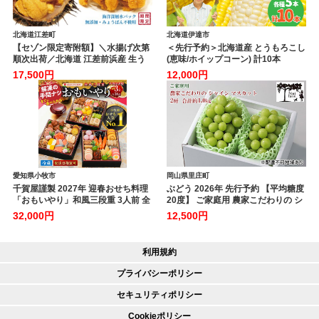
北海道江差町
北海道伊達市
【セゾン限定寄附額】＼水揚げ次第
＜先行予約＞北海道産 とうもろこし
順次出荷／北海道 江差前浜産 生う
(恵味/ホイップコーン) 計10本
に 100g【天然・無添加・みょうば
【55250517】トウモロコシ とうき
17,500円
12,000円
ん不使用】令和8年 江差産キタム
び イエロー ホワイト コーン スイー
ラサキウニ 日本海熊石産海洋深層
トコーン 旬 野菜 ふじいファーム 北
水 塩水ウニ 素材を生かした自然
海道 伊達市
の味 国産うに 雲丹 100グラム
パック個包装
愛知県小牧市
岡山県里庄町
千賀屋謹製 2027年 迎春おせち料理
ぶどう 2026年 先行予約 【平均糖度
「おもいやり」和風三段重 3人前 全
20度】 ご家庭用 農家こだわりの シ
38品 冷蔵 おせち料理 年内配送 お節
ャイン マスカット 2房 合計約1.0kg
32,000円
12,500円
冷蔵おせち 人気 [035S02]
ブドウ 葡萄 岡山県産 国産 フルーツ
果物 【 Nini farm 農家 直送 】
利用規約
プライバシーポリシー
セキュリティポリシー
Cookieポリシー