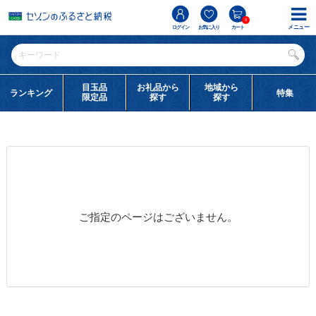
0
メニュー
ログイン
お気に入り
カート
目玉品
お礼品から
地域から
ランキング
特集
限定品
探す
探す
ご指定のページはございません。