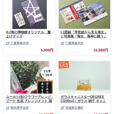
H-2海の博物館オリジナル 魔
I-1図録「浮世絵から見る海女」
よけグッズ
と写真集「海女、海神に願う」
三重県鳥羽市
三重県鳥羽市
5,000円
10,000円
ユーカリ(生)フラワーアレンジ -
ガラスキャニスターDEGREE
ブーケ 生花 アレンジメント 国
C(250ml) / ガラス 硝子 キャニ
産 熊本県産 切り花 15～20本 イ
スター DEGREE ハンドメイド
熊本県甲佐町
茨城県五霞町
ンテリア 虫よけ作用 人気 おす
耐熱 一生もの 職人 こだわり
すめ 熊本県 甲佐町
JIDA デザインミュージアムセ