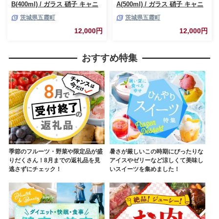
B(400ml) / ガラス 硝子 キャニ
A(500ml) / ガラス 硝子 キャニ
スター DEGREE ハンドメイド
スター DEGREE ハンドメイド
茨城県五霞町
茨城県五霞町
耐熱 一生もの 職人 こだわり
耐熱 一生もの 職人 こだわり
JIDA デザインミュージアムセ
JIDA デザインミュージアムセ
12,000円
12,000円
レクション 茨城県 五霞町
レクション 茨城県 五霞町
おすすめ特集
季節のフルーツ・野菜や限定品が盛
暑さが厳しいこの時期にぴったりな
りだくさん！8月までの返礼品を見
アイスやゼリーなど涼しくて美味し
逃さずにチェック！
いスイーツを集めました！