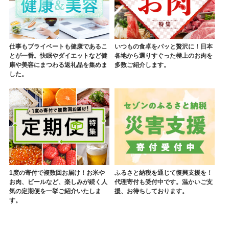
仕事もプライベートも健康であるこ
いつもの食卓をパッと贅沢に！日本
とが一番。快眠やダイエットなど健
各地から選りすぐった極上のお肉を
康や美容にまつわる返礼品を集めま
多数ご紹介します。
した。
1度の寄付で複数回お届け！お米や
ふるさと納税を通じて復興支援を！
お肉、ビールなど、楽しみが続く人
代理寄付も受付中です。温かいご支
気の定期便を一挙ご紹介いたしま
援、お待ちしております。
す。