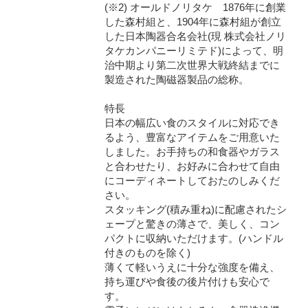
(※2) オールドノリタケ 1876年に創業
した森村組と、1904年に森村組が創立
した日本陶器合名会社(現 株式会社ノリ
タケカンパニーリミテド)によって、明
治中期より第二次世界大戦終結までに
製造された陶磁器製品の総称。
特長
日本の幅広い食のスタイルに対応でき
るよう、豊富なアイテムをご用意いた
しました。お手持ちの和食器やガラス
と合わせたり、お好みに合わせて自由
にコーディネートしておたのしみくだ
さい。
スタッキング(積み重ね)に配慮されたシ
ェープと驚きの薄さで、美しく、コン
パクトに収納いただけます。(ハンドル
付きのものを除く)
薄くて軽いうえに十分な強度を備え、
持ち運びや食後の後片付けも安心で
す。