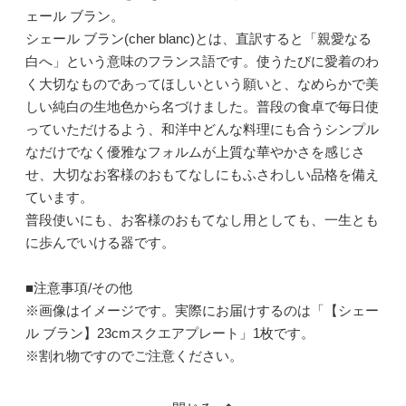
ェール ブラン。
シェール ブラン(cher blanc)とは、直訳すると「親愛なる
白へ」という意味のフランス語です。使うたびに愛着のわ
く大切なものであってほしいという願いと、なめらかで美
しい純白の生地色から名づけました。普段の食卓で毎日使
っていただけるよう、和洋中どんな料理にも合うシンプル
なだけでなく優雅なフォルムが上質な華やかさを感じさ
せ、大切なお客様のおもてなしにもふさわしい品格を備え
ています。
普段使いにも、お客様のおもてなし用としても、一生とも
に歩んでいける器です。
■注意事項/その他
※画像はイメージです。実際にお届けするのは「【シェー
ル ブラン】23cmスクエアプレート」1枚です。
※割れ物ですのでご注意ください。