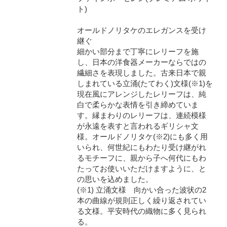
ト)
オールドノリタケのエレガンスを受け
継ぐ
細かい部分まで丁寧にレリーフを施
し、日本の洋食器メーカーならではの
繊細さを表現しました。古来日本で親
しまれている立涌(たてわく)文様(※1)を
現在風にアレンジしたレリーフは、純
白で柔らかな表情を引き締めていま
す。縁まわりのレリーフは、連続模様
が永遠を表すと言われるギリシャ文
様。オールドノリタケ(※2)にも多く用
いられ、何世紀にもわたり受け継がれ
るモチーフに、親から子へ何代にもわ
たってお使いいただけますように、と
の思いを込めました。
(※1) 立涌文様 向かい合った波状の2
本の曲線が規則正しく繰り返されてい
る文様。平安時代の織物に多く見られ
る。