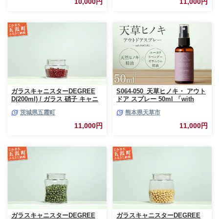
10,000円
11,000円
レクション 茨城県 五霞町
ガラスキャニスターDEGREE
S064-050_天草ヒノキ・ アウト
D(200ml) / ガラス 硝子 キャニ
ドア スプレー 50ml 「with
スター DEGREE ハンドメイド
NATURE」
茨城県五霞町
熊本県天草市
耐熱 一生もの 職人 こだわり
JIDA デザインミュージアムセ
11,000円
11,000円
レクション 茨城県 五霞町
ガラスキャニスターDEGREE
ガラスキャニスターDEGREE