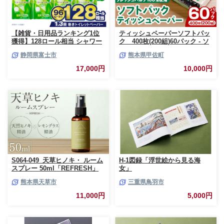
【雑貨・日用品ランキング1位
ティッシュペーパーソフトパッ
獲得】128ロール相当 シャワー
ク 400枚(200組)60パック - ソ
トイレに最適 トイレットペーパ
フトパック ティッシュ ペーパ
静岡県富士市
熊本県甲佐町
ー ダブル プレミアムシンラ 96
ー 生活用品 雑貨 日用品 必需品
ロール (12R×8パック) 配達時間
紙 常備品 まとめ買い 備蓄 防災
17,000円
10,000円
指定可能 1.3倍巻き トイレット
ストック 熊本県 甲佐町【ZC】
ペーパー 日用品 トイレットペ
【価格改定XB】
ーパー 生活用品 トイレットペ
ーパー 人気 おすすめ [sf001-
012]
S064-049_天草ヒノキ・ ルーム
H-1図録「浮世絵から見る海
スプレー 50ml「REFRESH」
女」
熊本県天草市
三重県鳥羽市
11,000円
5,000円