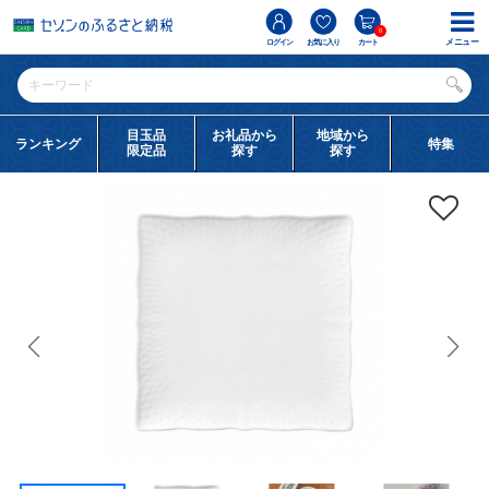
0
メニュー
ログイン
お気に入り
カート
目玉品
お礼品から
地域から
ランキング
特集
限定品
探す
探す