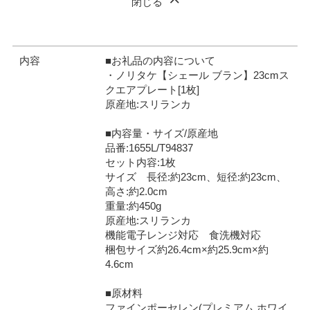
閉じる
内容
■お礼品の内容について
・ノリタケ【シェール ブラン】23cmス
クエアプレート[1枚]
原産地:スリランカ
■内容量・サイズ/原産地
品番:1655L/T94837
セット内容:1枚
サイズ 長径:約23cm、短径:約23cm、
高さ:約2.0cm
重量:約450g
原産地:スリランカ
機能電子レンジ対応 食洗機対応
梱包サイズ約26.4cm×約25.9cm×約
4.6cm
■原材料
ファインポーセレン(プレミアム ホワイ