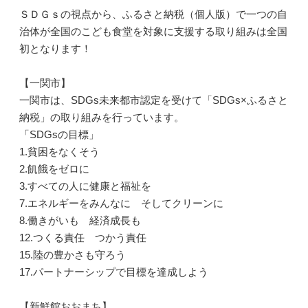
ＳＤＧｓの視点から、ふるさと納税（個人版）で一つの自
治体が全国のこども食堂を対象に支援する取り組みは全国
初となります！
【一関市】
一関市は、SDGs未来都市認定を受けて「SDGs×ふるさと
納税」の取り組みを行っています。
「SDGsの目標」
1.貧困をなくそう
2.飢餓をゼロに
3.すべての人に健康と福祉を
7.エネルギーをみんなに そしてクリーンに
8.働きがいも 経済成長も
12.つくる責任 つかう責任
15.陸の豊かさも守ろう
17.パートナーシップで目標を達成しよう
【新鮮館おおまち】