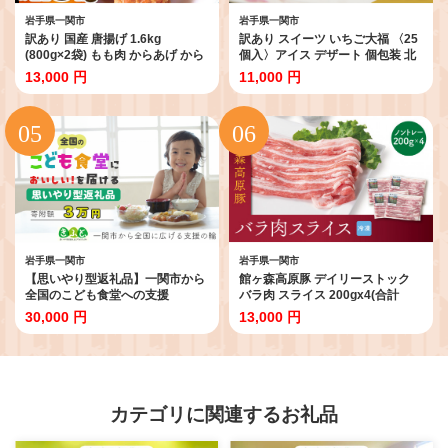
岩手県一関市
岩手県一関市
訳あり 国産 唐揚げ 1.6kg
訳あり スイーツ いちご大福 〈25
(800g×2袋) もも肉 からあげ から
個入〉アイス デザート 個包装 北
揚げ カラアゲ 冷凍 冷凍食品 お弁
国のいちご大福 いちご 苺 アイス
13,000 円
11,000 円
当 弁当 おかず 惣菜 鶏もも 鶏 簡
クリーム 大容量 生クリーム大福
単 時短 家ごはん 夏休み 昼食 室根
大福 和菓子 お菓子 小分け 人気 ギ
からあげ karaage 規格外 不揃い
フト 贈答用 冷凍 いちごだいふく
一関市 岩手県 〈最高金賞4回受
スィーツ 人気ランキング おすす
賞〉
め ichigo daifuku 岩手県 一関市
岩手県一関市
岩手県一関市
【思いやり型返礼品】一関市から
館ヶ森高原豚 デイリーストック
全国のこども食堂への支援
バラ肉 スライス 200gx4(合計
（SDGs×ふるさと納税）3万円 子
800g)
30,000 円
13,000 円
ども食堂 子供食堂
カテゴリに関連するお礼品