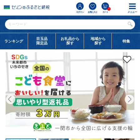
0
メニュー
ログイン
お気に入り
カート
目玉品
お礼品から
地域から
ランキング
特集
限定品
探す
探す