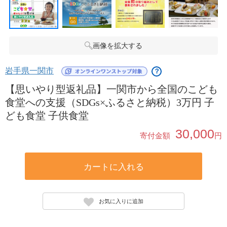
画像を拡大する
岩手県一関市
？
【思いやり型返礼品】一関市から全国のこども
食堂への支援（SDGs×ふるさと納税）3万円 子
ども食堂 子供食堂
30,000
寄付金額
円
カートに入れる
お気に入りに追加