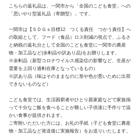
こちらの返礼品は、一関市から「全国のこども食堂」への
「思いやり型返礼品（寄贈型）」です。
一関市は【ＳＤＧｓ目標12 つくる責任 つかう責任】へ
の取組として、フード（食品）ロス削減の視点で、ふるさ
と納税の返礼分として全国のこども食堂に一関市の農産
物・加工品など(余剰品や訳あり品)をお贈りします。
※余剰品（新型コロナウイルス感染症の影響など、生産が
需要を上回り過剰在庫となっているもの）
※訳あり品（味はそのままなのに形や色が悪いために出荷
できないものなど）
こども食堂では、生活困窮者やひとり親家庭などで家族揃
って十分なご飯を食べることが難しい子供達に手作りで温
かい食事が提供されます。
ご寄附いただいた方には、お礼の手紙（子ども食堂に農産
物・加工品など発送後に実施報告）をお送りいたします。