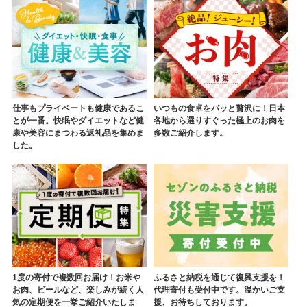
仕事もプライベートも健康であるこ
いつもの食卓をパッと贅沢に！日本
とが一番。快眠やダイエットなど健
各地から選りすぐった極上のお肉を
康や美容にまつわる返礼品を集めま
多数ご紹介します。
した。
1度の寄付で複数回お届け！お米や
ふるさと納税を通じて復興支援を！
お肉、ビールなど、楽しみが続く人
代理寄付も受付中です。温かいご支
気の定期便を一挙ご紹介いたしま
援、お待ちしております。