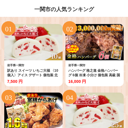
一関市の人気ランキング
岩手県一関市
岩手県一関市
訳あり スイーツ いちご大福 〈10
ハンバーグ 格之進 金格ハンバー
個入〉アイス デザート 個包装 北
グ 6個 冷凍 小分け 個包装 高級 国
国のいちご大福 いちご 苺 アイス
産 お惣菜 おかず お弁当 無添加 国
7,500 円
16,000 円
クリーム 大容量 生クリーム大福
産牛 合挽き 無添加 黒毛和牛 高級
大福 和菓子 お菓子 小分け 人気 ギ
お取り寄せ 肉 ギフト 人気 岩手県
フト 贈答用 冷凍 いちごだいふく
一関市 弁当 冷凍食品 はんばーぐ
スィーツ 人気ランキング おすす
hannba-gu
め ichigo daifuku 岩手県 一関市