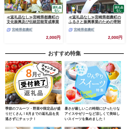
≪返礼品なし≫宮崎県都農町の
≪返礼品なし≫宮崎県都農町の
文化振興及び伝統芸能育成事業
ふるさと振興事業のための寄附
のための寄附【1口 2,000円】
【1口 2,000円】T000-007-02
宮崎県都農町
宮崎県都農町
T000-006-02
2,000円
2,000円
おすすめ特集
季節のフルーツ・野菜や限定品が盛
暑さが厳しいこの時期にぴったりな
りだくさん！8月までの返礼品を見
アイスやゼリーなど涼しくて美味し
逃さずにチェック！
いスイーツを集めました！