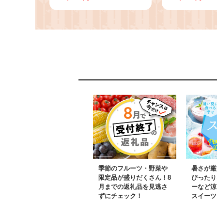
計約480g・タレ、山椒
1kg・タレ、
付) うなぎ ウナギ 鰻 国
なぎ 高級 ウ
産 蒲焼 蒲焼き たれ 鹿
産 蒲焼 蒲焼
児島 ふるさと 人気 支
児島 ふるさ
援【アクアおおすみ】
クアおおす
季節のフルーツ・野菜や
暑さが厳
限定品が盛りだくさん！8
ぴったり
月までの返礼品を見逃さ
ーなど涼
ずにチェック！
スイーツ