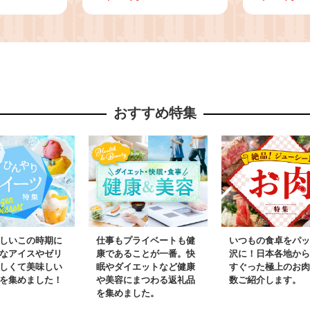
山椒付) う
計約750g・タレ、山椒
尾・計約2
ナギ 鰻 国
付) うなぎ ウナギ 鰻 国
山椒付) 
き たれ 鹿
産 蒲焼 蒲焼き たれ 鹿
焼 ウナギ 
と 人気【ア
児島 ふるさと 人気 支
産うなぎ 
み】
援 【アクアおおすみ】
鹿児島 鹿
ランキング
おすすめ特集
おすすめ 
う 【アク
しいこの時期に
仕事もプライベートも健
いつもの食卓をパッ
なアイスやゼリ
康であることが一番。快
沢に！日本各地から
しくて美味しい
眠やダイエットなど健康
すぐった極上のお肉
を集めました！
や美容にまつわる返礼品
数ご紹介します。
を集めました。