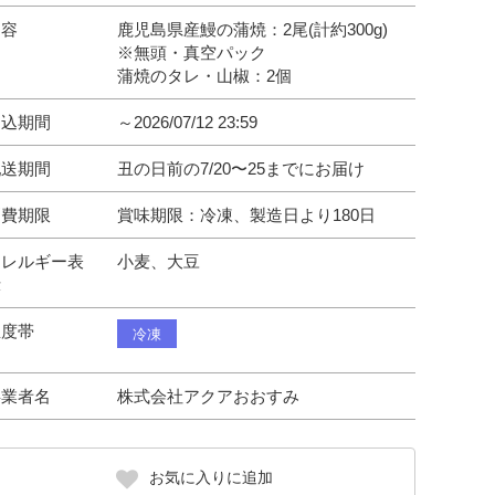
内容
鹿児島県産鰻の蒲焼：2尾(計約300g)
※無頭・真空パック
蒲焼のタレ・山椒：2個
申込期間
～2026/07/12 23:59
配送期間
丑の日前の7/20〜25までにお届け
消費期限
賞味期限：冷凍、製造日より180日
アレルギー表
小麦、大豆
示
温度帯
冷凍
事業者名
株式会社アクアおおすみ
お気に入りに追加