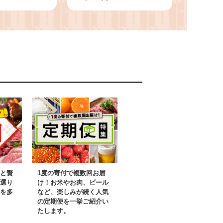
00g・タレ、
300g・タレ、山椒付)
うなぎ 蒲焼長
うなぎ 高級 ウナギ 鰻
鰻 蒲焼き 国
国産 白焼き 鹿児島 ふ
国産 九州産
るさと 人気【アクアお
児島県産 人気
おすみ】
 高級 家庭用
たれ さんしょ
アおおすみ】
と贅
1度の寄付で複数回お届
選り
け！お米やお肉、ビール
を多
など、楽しみが続く人気
の定期便を一挙ご紹介い
たします。