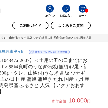
0
ログイン
お気に入り
カート
ご利用ガイド
よくあるご質問
g・タレ、山椒付)うなぎ 高級 ウナギ 鰻 丑の日 国産 蒲焼 蒲焼き たれ 国産 九州産 鹿児島
児島県東串良町
0104347a-2607】＜土用の丑の日までにお
け＞東串良町のうなぎ蒲焼(無頭)(2尾・計
300g・タレ、山椒付)うなぎ 高級 ウナギ
 丑の日 国産 蒲焼 蒲焼き たれ 国産 九州産
児島県産 ふるさと 人気 【アクアおおす
】
10,000
寄付金額
円