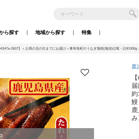
から
探す
地域から
探す
特集
04347a-2607】＜土用の丑の日までにお届け＞東串良町のうなぎ蒲焼(無頭)(2尾・計約300
鹿
【
届
約
鰻
鹿
み
中