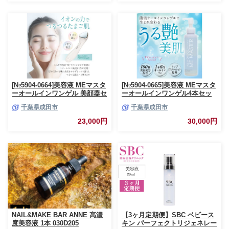
健康 運動 スポーツ 日常 お取り
寄せ 通販 送料無料 ふるさと納
税 ］
[№5904-0664]美容液 MEマスタ
[№5904-0665]美容液 MEマスタ
ーオールインワンゲル 美顔器セ
ーオールインワンゲル4本セッ
ット オールインワン 美容成分
ト オールインワン 美容成分 化
千葉県成田市
千葉県成田市
化粧水 乳液 クリーム 化粧下地
粧水 乳液 クリーム 化粧下地 美
美顔器 美容 化粧品 コスメ 日用
容 化粧品 コスメ 日用品 成田市
23,000円
30,000円
品 成田市 千葉県
千葉県
NAIL&MAKE BAR ANNE 高濃
【3ヶ月定期便】SBC ベビース
度美容液 1本 030D205
キン パーフェクトリジェネレー