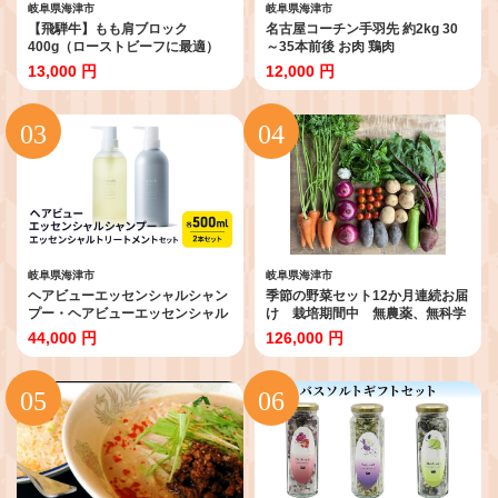
岐阜県海津市
岐阜県海津市
【飛騨牛】もも肩ブロック
名古屋コーチン手羽先 約2kg 30
400g（ローストビーフに最適）
～35本前後 お肉 鶏肉
お肉 牛肉 モモ 岐阜県産
13,000 円
12,000 円
岐阜県海津市
岐阜県海津市
ヘアビューエッセンシャルシャン
季節の野菜セット12か月連続お届
プー・ヘアビューエッセンシャル
け 栽培期間中 無農薬、無科学
トリートメント セット 美容 雑
肥料
44,000 円
126,000 円
貨 日用品