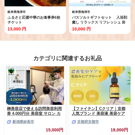
岐阜県海津市
岐阜県海津市
ふるさと応援中華のお食事券6枚
バスソルトギフトセット 入浴剤
チケット
癒し リラックス リフレッシュ 岩
塩 ハーブ バラ ハイビスカス ピン
13,000 円
10,000 円
クソルト 安眠 爽やか 香り
カテゴリに関連するお礼品
榊美容店で使える訪問美容利用
【ファイテン】Cクリア｜京都
券 4,000円分 美容室 サロン カ
人気ブランド 美容液 美容ケア
ット 出張 散髪 体験 チケット
［ 京都 phiten 美容原液 ビタミ
新潟県妙高市
京都府京都市
ギフト プレゼント 贈答 新潟県
ンC誘導体 美容液 紫外線 毛穴
妙高市
シミ ザラつき ビタミン 保湿 ス
15,000円
19,000円
キンケア 化粧品 人気 おすすめ