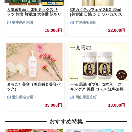
人気返礼品！ 3種 ミックス ナ
CKカクテルフェイスEX 30ml
ッツ 無塩 無添加 大容量 訳あり
[美容液 日焼 シミ ソバカス ス
2.1kg | 小分け 700g × 3袋 アー
キンケア 美容 お肌 肌 顔 女性
熊本県和水町
群馬県板倉町
モンド くるみ カシューナッツ
CKカクテルフェイスEX]
おやつ 食事 代用 健康 美容 促
18,000円
22,000円
進 目視検査 独自ブレンド 無添
加 無塩 熊本県 熊本 くまもと
和水町 なごみ 訳あり 規格外 不
揃い
まるごと美容（美容鍼＆美容パ
一光 馬油 ダブル（2本入） ス
ック）
キンケア 美容 コスメ 送料無料
美容グッズ 美容液
愛知県名古屋市
岡山県里庄町
33,000円
13,000円
おすすめ特集