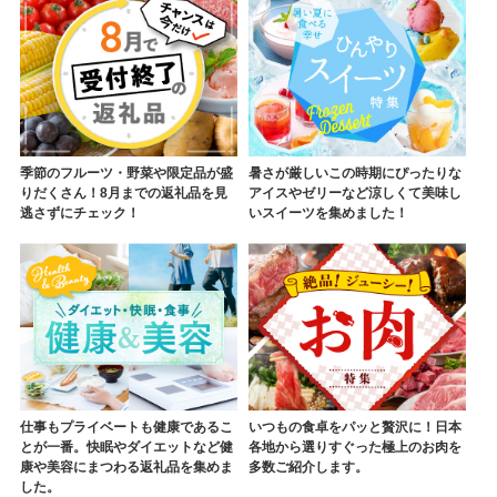
季節のフルーツ・野菜や限定品が盛
暑さが厳しいこの時期にぴったりな
りだくさん！8月までの返礼品を見
アイスやゼリーなど涼しくて美味し
逃さずにチェック！
いスイーツを集めました！
仕事もプライベートも健康であるこ
いつもの食卓をパッと贅沢に！日本
とが一番。快眠やダイエットなど健
各地から選りすぐった極上のお肉を
康や美容にまつわる返礼品を集めま
多数ご紹介します。
した。