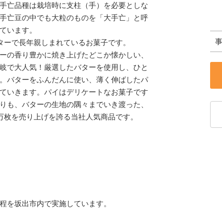
手亡品種は栽培時に支柱（手）を必要としな
手亡豆の中でも大粒のものを「大手亡」と呼
ています。
ターで長年親しまれているお菓子です。
ーの香り豊かに焼き上げたどこか懐かしい、
岐で大人気！厳選したバターを使用し、ひと
。バターをふんだんに使い、薄く伸ばしたパ
ていきます。パイはデリケートなお菓子です
りも、バターの生地の隅々までいき渡った、
0万枚を売り上げを誇る当社人気商品です。
程を坂出市内で実施しています。