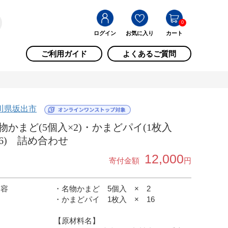
0
ログイン
お気に入り
カート
ご利用ガイド
よくあるご質問
川県坂出市
物かまど(5個入×2)・かまどパイ(1枚入
16) 詰め合わせ
12,000
寄付金額
円
内容
・名物かまど 5個入 × 2
・かまどパイ 1枚入 × 16
【原材料名】