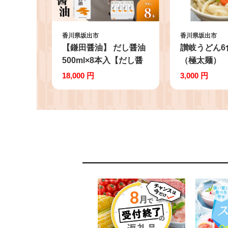
香川県坂出市
香川県坂出市
【鎌田醤油】 だし醤油
讃岐うどん6
500ml×8本入【だし醤
（極太麺）
油 醤油 人気 おすすめ
18,000 円
3,000 円
人気 だし醤油 出汁醤油
AE1022】