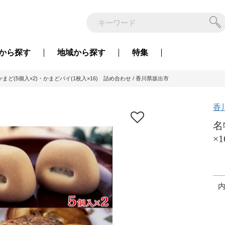
から
探す
地域から
探す
特集
まど(5個入×2)・かまどパイ(1枚入×16) 詰め合わせ / 香川県坂出市
香
名
×