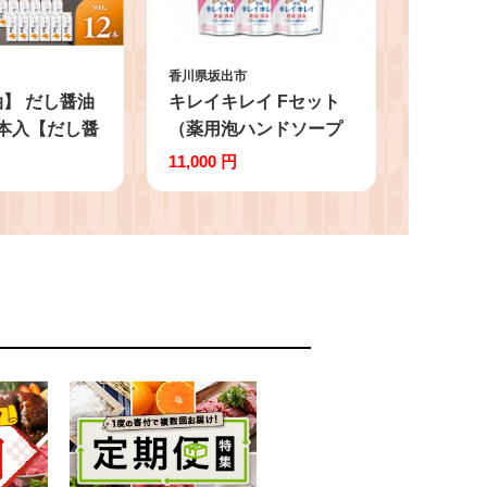
香川県坂出市
】 だし醤油
キレイキレイ Fセット
12本入【だし醤
（薬用泡ハンドソープ
人気 おすすめ
詰替用 200ml × 6パッ
11,000 円
油 出汁醤油
ク） 【キレイキレイ
きれいきれい 殺菌 予防
石鹸 人気 日用品 シト
ラスフルーティ 200ml
泡ハンドソープ 詰替え
薬用】