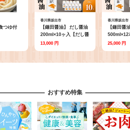
香川県坂出市
香川県坂出市
食つゆ付
【鎌田醤油】 だし醤油
【鎌田醤油
200ml×10ヶ入【だし醤
500ml×
油 醤油 人気 おすすめ
油 醤油 
13,000 円
25,000 円
人気だし醤油 出汁醤油
人気だし醤
AE1026】
AE1021】
おすすめ特集