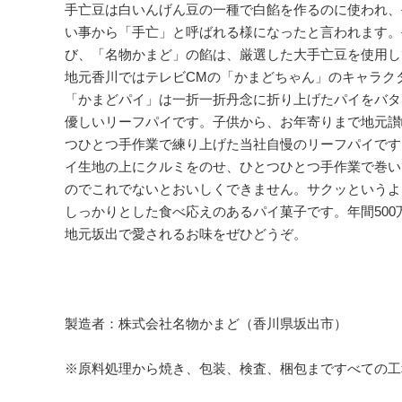
手亡豆は白いんげん豆の一種で白餡を作るのに使われ、
い事から「手亡」と呼ばれる様になったと言われます。
び、「名物かまど」の餡は、厳選した大手亡豆を使用し
地元香川ではテレビCMの「かまどちゃん」のキャラク
「かまどパイ」は一折一折丹念に折り上げたパイをバタ
優しいリーフパイです。子供から、お年寄りまで地元讃
つひとつ手作業で練り上げた当社自慢のリーフパイです
イ生地の上にクルミをのせ、ひとつひとつ手作業で巻い
のでこれでないとおいしくできません。サクッというよ
しっかりとした食べ応えのあるパイ菓子です。年間50
地元坂出で愛されるお味をぜひどうぞ。
製造者：株式会社名物かまど（香川県坂出市）
※原料処理から焼き、包装、検査、梱包まですべての工