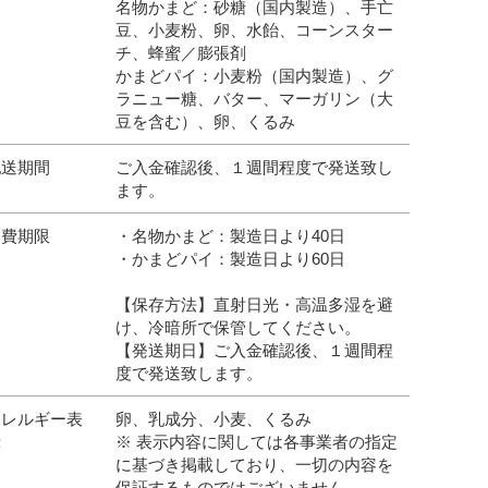
名物かまど：砂糖（国内製造）、手亡
豆、小麦粉、卵、水飴、コーンスター
チ、蜂蜜／膨張剤
かまどパイ：小麦粉（国内製造）、グ
ラニュー糖、バター、マーガリン（大
豆を含む）、卵、くるみ
配送期間
ご入金確認後、１週間程度で発送致し
ます。
消費期限
・名物かまど：製造日より40日
・かまどパイ：製造日より60日
【保存方法】直射日光・高温多湿を避
け、冷暗所で保管してください。
【発送期日】ご入金確認後、１週間程
度で発送致します。
アレルギー表
卵、乳成分、小麦、くるみ
示
※ 表示内容に関しては各事業者の指定
に基づき掲載しており、一切の内容を
保証するものではございません。