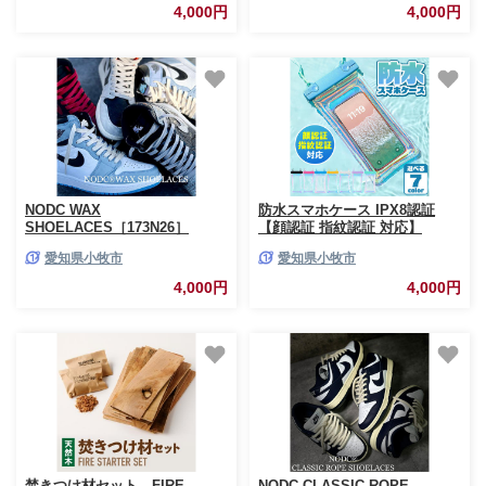
4,000円
4,000円
NODC WAX
防水スマホケース IPX8認証
SHOELACES［173N26］
【顔認証 指紋認証 対応】
［173N66-sku］
愛知県小牧市
愛知県小牧市
4,000円
4,000円
焚きつけ材セット FIRE
NODC CLASSIC ROPE