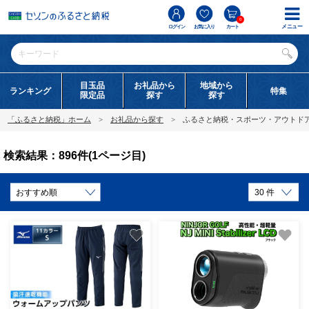
0
メニュー
ログイン
お気に入り
カート
目玉品
お礼品から
地域から
ランキング
特集
限定品
探す
探す
「ふるさと納税」ホーム
お礼品から探す
ふるさと納税・スポーツ・アウトド
検索結果：896件(1ページ目)