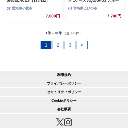
SHOELACES［173N32］
本 1ケース AQUARIUS スポー
ツドリンク スポーツ飲料 ペッ
愛知県小牧市
宮崎県えびの市
トボトル 熱中症対策 水分補給
コカ・コーラ Coca-Cola 運動
7,000円
7,700円
送料無料
1件～30件
（全896件）
1
2
3
>
利用規約
プライバシーポリシー
セキュリティポリシー
Cookieポリシー
会社概要