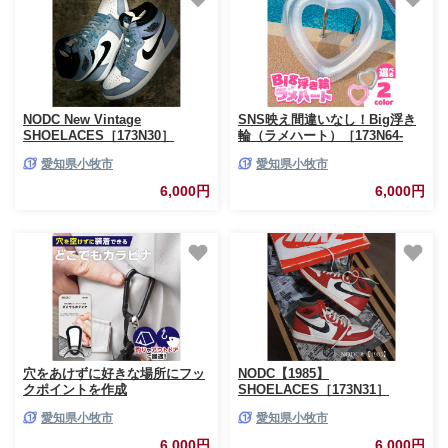
NODC New Vintage
SNS映え間違いなし！Big浮き
SHOELACES［173N30］
輪（ラメハート）［173N64-
sku］
愛知県小牧市
愛知県小牧市
6,000円
6,000円
穴をあけずに好きな場所にフッ
NODC【1985】
クポイントを作成
SHOELACES［173N31］
AQLOLO「どこでもカラビナ」
愛知県小牧市
愛知県小牧市
［160V02］
6,000円
6,000円