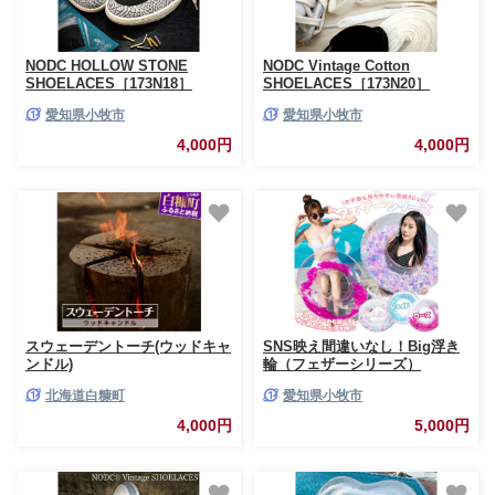
NODC HOLLOW STONE
NODC Vintage Cotton
SHOELACES［173N18］
SHOELACES［173N20］
愛知県小牧市
愛知県小牧市
4,000円
4,000円
スウェーデントーチ(ウッドキャ
SNS映え間違いなし！Big浮き
ンドル)
輪（フェザーシリーズ）
［173N65-sku］
北海道白糠町
愛知県小牧市
4,000円
5,000円