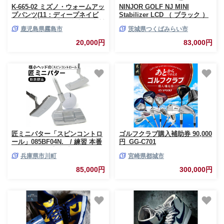
K-665-02 ミズノ・ウォームアッ
NINJOR GOLF NJ MINI
プパンツ(11：ディープネイビ
Stabilizer LCD （ ブラック ）
ー・S)【ミズノ】霧島市 日本製
ゴルフ レーザー 距離計 コンパ
鹿児島県霧島市
茨城県つくばみらい市
国産 スポーツ 運動 トレーニン
クトサイズ 距離測定器 手振れ
グ ウエア ウェア パンツ 吸汗速
補正 ゴルフ距離計 生活防水
20,000円
83,000円
乾 ランニング ジャージ
IPX4 [FE11-NT]
匠ミニパター「スピンコントロ
ゴルフクラブ購入補助券 90,000
ール」085BF04N. / 練習 本番
円_GG-C701
テクニック向上 極小ヘッド ヘ
兵庫県市川町
宮崎県都城市
ッド小さめ ミニパター 軟鉄削
り出し 東邦ゴルフ
85,000円
300,000円