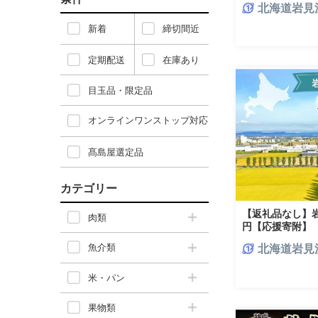
北海道岩見
新着
締切間近
定期配送
在庫あり
目玉品・限定品
オンラインワンストップ対応
髙島屋選定品
カテゴリー
【返礼品なし】岩見
肉類
円【応援寄附】
魚介類
北海道岩見
米・パン
果物類