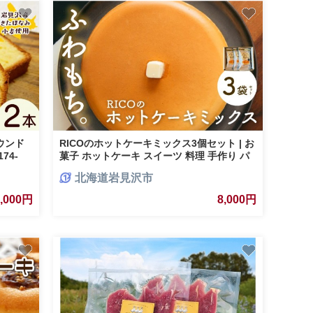
ウンド
RICOのホットケーキミックス3個セット | お
74-
菓子 ホットケーキ スイーツ 料理 手作り パ
ンケーキミックス ホットケーキミックス パ
北海道岩見沢市
ンケーキ ふわふわ ふわもち ふっくら もちも
ち 北海道 岩見沢市
8,000円
8,000円