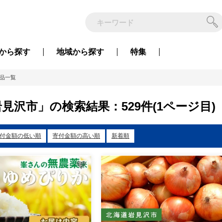
から
探す
地域から
探す
特集
品一覧
見沢市」の検索結果：529件(1ページ目)
付金額の低い順
寄付金額の高い順
新着順