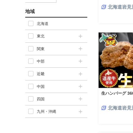
チーズ 北海道恵
北海道岩見
地域
北海道
東北
関東
中部
近畿
中国
生ハンバーグ 360g
四国
北海道岩見
九州・沖縄