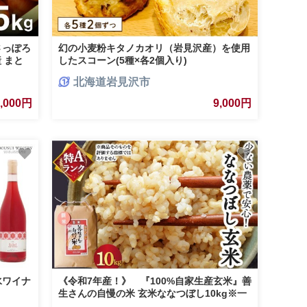
さっぽろ
幻の小麦粉キタノカオリ（岩見沢産）を使用
産 まと
したスコーン(5種×各2個入り)
 送料無
北海道岩見沢市
国産野菜
岩見沢市
8,000円
9,000円
水ワイナ
《令和7年産！》 『100%自家生産玄米』善
生さんの自慢の米 玄米ななつぼし10kg※一
括発送