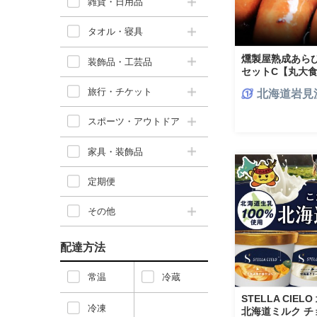
雑貨・日用品
タオル・寝具
燻製屋熟成あら
装飾品・工芸品
セットC【丸大
旅行・チケット
北海道岩見
スポーツ・アウトドア
家具・装飾品
定期便
その他
配達方法
常温
冷蔵
STELLA CIE
冷凍
北海道ミルク チ