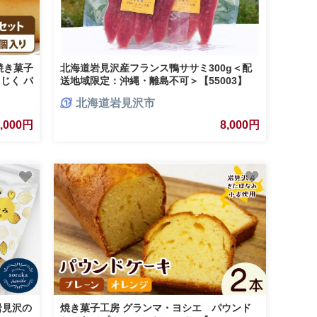
焼き菓子
北海道岩見沢産フランス鴨ササミ300g＜配
じく バ
送地域限定：沖縄・離島不可＞【55003】
ケーキ
北海道岩見沢市
8,000円
8,000円
岩見沢の
焼き菓子工房 グランマ・ヨシエ パウンド