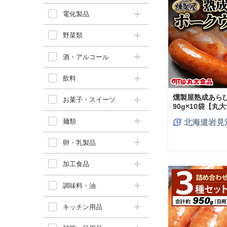
電化製品
野菜類
酒・アルコール
飲料
燻製屋熟成あら
お菓子・スイーツ
90g×10袋【丸
麺類
北海道岩見
卵・乳製品
加工食品
調味料・油
キッチン用品