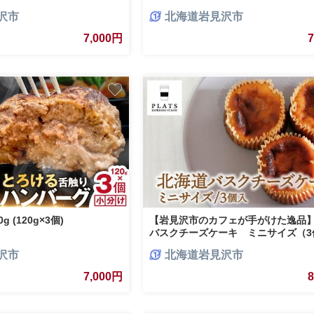
比寿かぼちゃ
北海道トウモロコシ 北海道恵比寿か
沢市
北海道岩見沢市
7,000円
 (120g×3個)
【岩見沢市のカフェが手がけた逸品
バスクチーズケーキ ミニサイズ（3
【45108】
沢市
北海道岩見沢市
7,000円