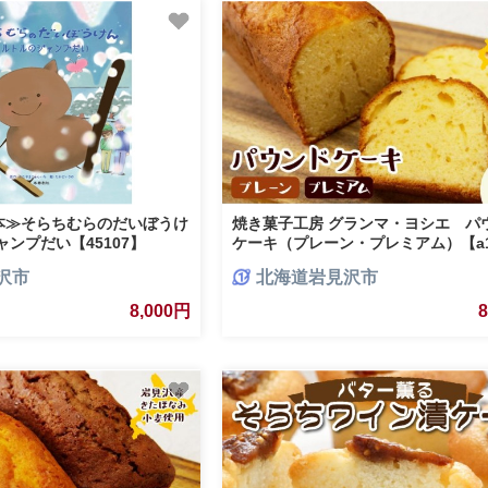
本≫そらちむらのだいぼうけ
焼き菓子工房 グランマ・ヨシエ パ
ャンプだい【45107】
ケーキ（プレーン・プレミアム）【a1
004】
沢市
北海道岩見沢市
8,000円