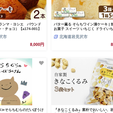
グランマ・ヨシエ パウンド
バター薫る そらちワイン漬ケーキ | 
チョコ）【a174-001】
お菓子 スイーツ いちじく ドライいち
ター おやつ プレゼント 個包装 プチ
沢市
北海道岩見沢市
スイーツ
8,000円
本≫そらちむらのだいぼうけ
『きなこくるみ』素朴でおいしい、