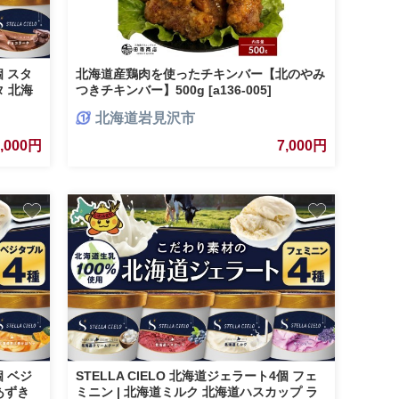
個 スタ
北海道産鶏肉を使ったチキンバー【北のやみ
タ 北海
つきチキンバー】500g [a136-005]
北海道岩見沢市
7,000円
7,000円
個 ベジ
STELLA CIELO 北海道ジェラート4個 フェ
あずき
ミニン | 北海道ミルク 北海道ハスカップ ラ