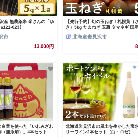
沢産 無農薬米 峯さんの「ゆ
【先行予約】幻の玉ねぎ！札幌黄（
121-023】
き）5kg たまねぎ 玉葱 タマネギ 国
め買い 業務用 贈り物 野菜 美味しい
沢市
北海道岩見沢市
料 新鮮野菜 健康 和食 レストラン 
採れたて 農家直送 産地直送 北海道 
13,000円
な白菜を使った「いわみざわ
北海道岩見沢市の風土を生かした宝
酢（無添加）」4本セット
リーワイン2本セット（白・ロゼ）
【31101】