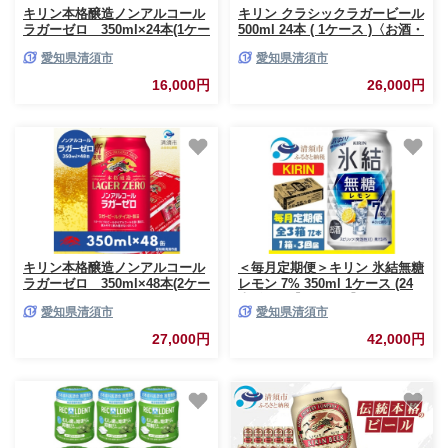
キリン本格醸造ノンアルコール
キリン クラシックラガービール
ラガーゼロ 350ml×24本(1ケー
500ml 24本 ( 1ケース )〈お酒・
ス)_ノンアルコール ラガーゼロ
ビール〉_ビール キリンクラッ
愛知県清須市
愛知県清須市
キリン 本格醸造 人気 美味しい
シックラガービール クラシック
【1693424】
ラガー 酒 お酒 さけ アルコール
16,000円
26,000円
キリン 500ml 缶 缶ビール 飲料
贈答 ギフト プレゼント 送料無
料【1422395】
キリン本格醸造ノンアルコール
＜毎月定期便＞キリン 氷結無糖
ラガーゼロ 350ml×48本(2ケー
レモン 7% 350ml 1ケース (24
ス)_ノンアルコール ラガーゼロ
本)全3回【4088541】
愛知県清須市
愛知県清須市
キリン 本格醸造 人気 美味しい
【1693436】
27,000円
42,000円