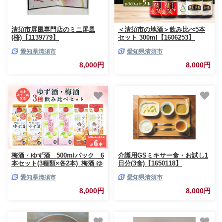
清須市屏風専門店のミニ屏風
＜清須市の地酒＞飲み比べ5本
(桜)【1139779】
セット 300ml【1606253】
愛知県清須市
愛知県清須市
8,000円
8,000円
梅酒・ゆず酒 500mlパック 6
介護用GSミキサー食・お試し1
本セット(3種類×各2本)_梅酒 ゆ
日分(3食)【1650118】
ず酒 パック セット 人気 美味し
愛知県清須市
愛知県清須市
い【1139985】
8,000円
8,000円