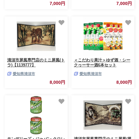
7,000円
7,000円
清須市屏風専門店のミニ屏風(ト
＜こだわり果汁＞ゆず酒・シー
ラ)【1139777】
クヮーサー酒6本セット
【1400157】
愛知県清須市
愛知県清須市
8,000円
8,000円
モンデリーズ・ジャパン クロレ
清須市屏風専門店のミニ屏風(風