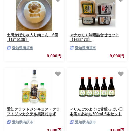
土田かぼちゃ入り肉まん 6個
＜ナカモ＞味噌詰合せセット
【1745136】
【1632473】
愛知県清須市
愛知県清須市
9,000円
9,000円
愛知クラフトジンキヨス・クラ
＜りんごのように甘酸っぱい日
フトジンカクテル馬路村ゆず
本酒＞あゆち300ml 5本セット
酒 3本セット【1328617】
【1606312】
愛知県清須市
愛知県清須市
9,000円
9,000円