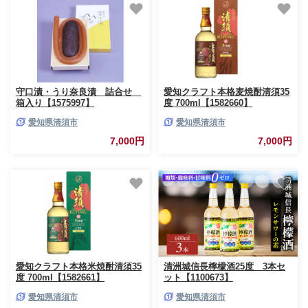
守口漬・うり奈良漬 詰合せ
愛知クラフト本格麦焼酎清須35
箱入り【1575997】
度 700ml【1582660】
愛知県清須市
愛知県清須市
7,000円
7,000円
愛知クラフト本格米焼酎清須35
清洲城信長檸檬酒25度 3本セ
度 700ml【1582661】
ット【1100673】
愛知県清須市
愛知県清須市