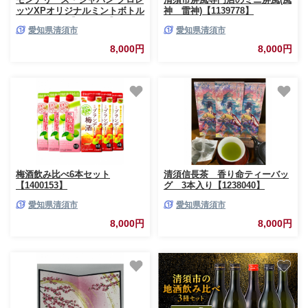
ッツXPオリジナルミントボトル
神 雷神)【1139778】
R 140g ×2個【1177815】
愛知県清須市
愛知県清須市
8,000円
8,000円
梅酒飲み比べ6本セット
清須信長茶 香り命ティーバッ
【1400153】
グ 3本入り【1238040】
愛知県清須市
愛知県清須市
8,000円
8,000円