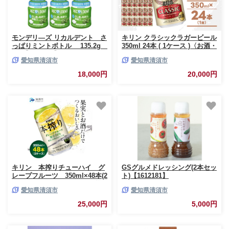
モンデリ―ズ リカルデント さ
キリン クラシックラガービール
っぱりミントボトル 135.2g
350ml 24本 ( 1ケース )〈お酒・
6個【1177817】
ビール〉_ビール キリンクラッ
愛知県清須市
愛知県清須市
シックラガービール クラシック
ラガー 酒 お酒 さけ アルコール
18,000円
20,000円
キリン 350ml 24本 缶ビール 飲
料 贈答 ギフト プレゼント 送料
無料【1422379】
キリン 本搾りチューハイ グ
GSグルメドレッシング(2本セッ
レープフルーツ 350ml×48本(2
ト)【1612181】
ケース)_チューハイ サワー 柑
愛知県清須市
愛知県清須市
橘 果汁 果実 缶チューハイ
KIRIN 酒 アルコール まとめ買
25,000円
5,000円
い 2ケース 送料無料
【1180987】