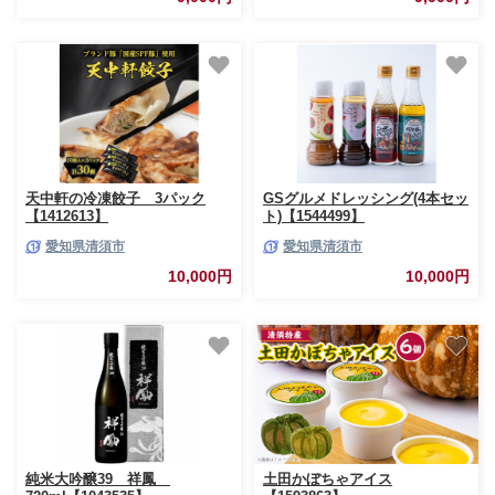
天中軒の冷凍餃子 3パック
GSグルメドレッシング(4本セッ
【1412613】
ト)【1544499】
愛知県清須市
愛知県清須市
10,000円
10,000円
純米大吟醸39 祥鳳
土田かぼちゃアイス