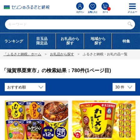
0
メニュー
ログイン
お気に入り
カート
目玉品
お礼品から
地域から
ランキング
特集
限定品
探す
探す
「ふるさと納税」ホーム
お礼品から探す
ふるさと納税・お礼の品一覧
「滋賀県栗東市」の検索結果：780件(1ページ目)