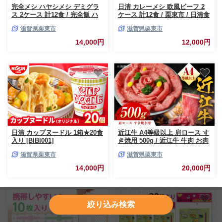
完全メシ ハヤシメシ デミグラ
日清 カレーメシ 欧風ビーフ 2
ス 2ケース 計12食 / 完全飯 ハ
ケース 計12食 / 栗東市 / 日清食
ヤシライス 常温 保存 カップ飯
品株式会社 [BIBI025]
滋賀県栗東市
滋賀県栗東市
非常食 保存食 備蓄 まとめ買い
/ 栗東市 / 日清食品株式会社
14,000円
12,000円
[BIBI027]
日清 カップヌードル 1箱★20食
近江牛 A4等級以上 肩ロース す
入り [BIBI001]
き焼用 500g / 近江牛 牛肉 お肉
和牛 国産牛 黒毛和牛 高級肉 贅
滋賀県栗東市
滋賀県栗東市
沢 ブランド牛 グルメ 日本三大
和牛 滋賀県 霜降り 赤身 ギフト
14,000円
20,000円
プレゼント 贈り物 贈答用 おう
みぎゅう おうみ牛 近江ぎゅう
ぎゅうにく ビーフ ステーキ す
てーき ステーキ肉 すてーき肉
サーロイン ロース肉 / 栗東市 /
元三フード株式会社 [BIBH003]