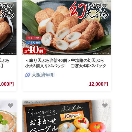
幻天ぷら
＜練り天ぷら合計40個＞中塩路の幻天ぷら
1】
小天8個入り×4パック ごぼ天4本×2パック
【1479265】
大阪府岬町
2,000円
12,000円