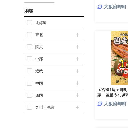
ちご屋【171260
大阪府岬町
地域
北海道
東北
関東
中部
近畿
中国
＜冷凍1尾＞岬
家 国産うなぎ蒲焼
四国
特製タレ付き【14
大阪府岬町
九州・沖縄