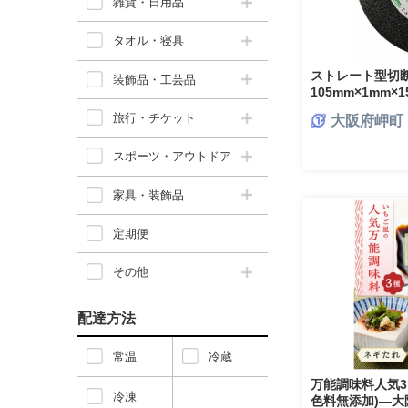
雑貨・日用品
タオル・寝具
ストレート型
装飾品・工芸品
105mm×1mm×
【1529430】
旅行・チケット
大阪府岬町
スポーツ・アウトドア
家具・装飾品
定期便
その他
配達方法
常温
冷蔵
万能調味料人気3
冷凍
色料無添加)―