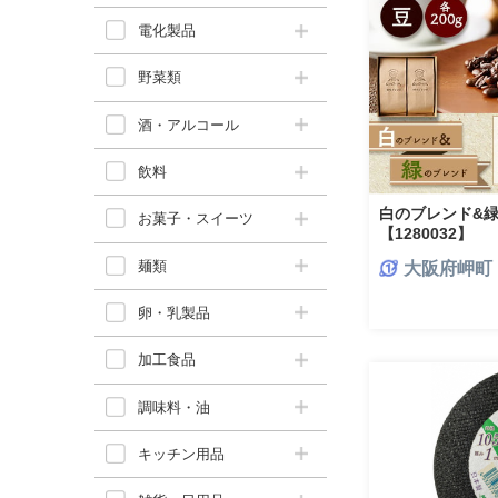
電化製品
野菜類
酒・アルコール
飲料
白のブレンド&緑
お菓子・スイーツ
【1280032】
麺類
大阪府岬町
卵・乳製品
加工食品
調味料・油
キッチン用品