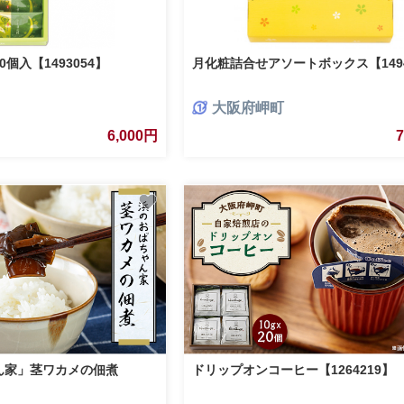
個入【1493054】
月化粧詰合せアソートボックス【1494
大阪府岬町
6,000円
ん家」茎ワカメの佃煮
ドリップオンコーヒー【1264219】