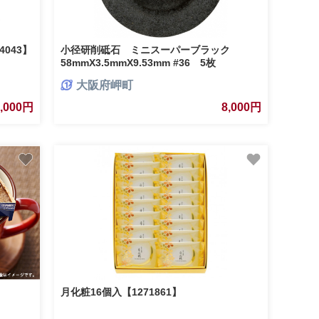
043】
小径研削砥石 ミニスーパーブラック
58mmX3.5mmX9.53mm #36 5枚
【1529432】
大阪府岬町
7,000円
8,000円
月化粧16個入【1271861】