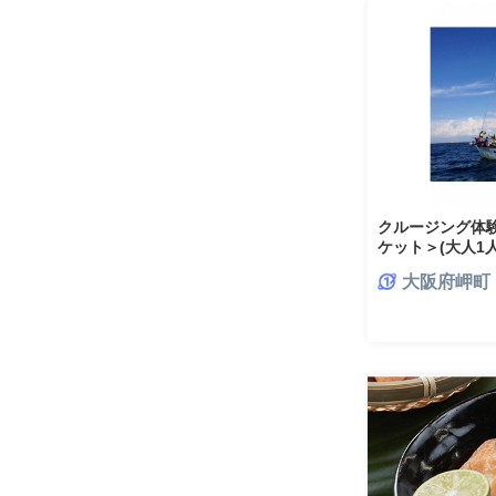
クルージング体
ケット＞(大人
【1489947】
大阪府岬町