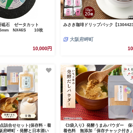
切断砥石 ゼータカット
みさき珈琲ドリップパック【130442
15mm NX46S 10枚
大阪府岬町
10,000円
1
点詰合せセット(保存料・着
《3袋入り》発酵うまみパウダー 保
大阪府岬町・発酵と日本酒い
着色料 無添加「保存チャック付き