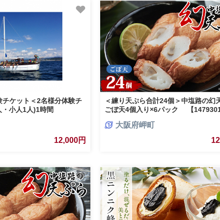
験チケット＜2名様分体験チ
＜練り天ぷら合計24個＞中塩路の
1人・小人1人)1時間
ごぼ天4個入り×6パック 【147930
大阪府岬町
12,000円
1