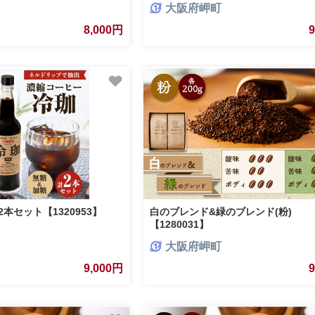
大阪府岬町
8,000円
2本セット【1320953】
白のブレンド&緑のブレンド(粉)
【1280031】
大阪府岬町
9,000円