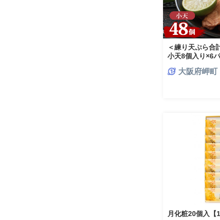
＜練り天ぷら合
小天8個入り×6パ
大阪府岬町
月化粧20個入【12