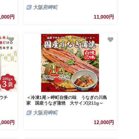
大阪府岬町
1,000円
11,000円
パウチ
＜冷凍1尾＞岬町自慢の味 うなぎの川島
家 国産うなぎ蒲焼 大サイズ(211g～
225g)特製タレ付き【1488339】
大阪府岬町
1,000円
12,000円