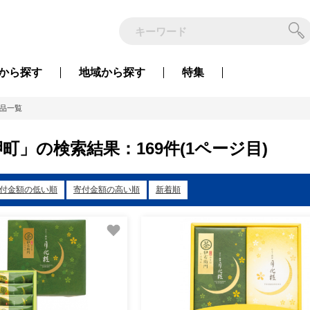
から
探す
地域から
探す
特集
品一覧
町」の検索結果：169件(1ページ目)
付金額の低い順
寄付金額の高い順
新着順