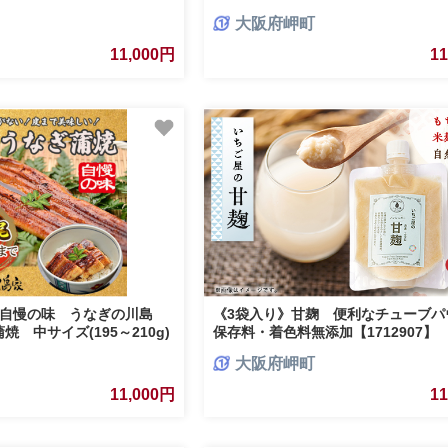
6】
【1712906】
大阪府岬町
11,000円
1
町自慢の味 うなぎの川島
《3袋入り》甘麹 便利なチューブ
 中サイズ(195～210g)
保存料・着色料無添加【1712907】
88335】
大阪府岬町
11,000円
1