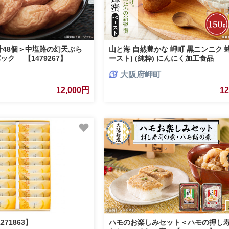
計48個＞中塩路の幻天ぷら
山と海 自然豊かな 岬町 黒ニンニク 蜂
ック 【1479267】
ースト) (純粋) にんにく加工食品
【1256184】
大阪府岬町
12,000円
1
71863】
ハモのお楽しみセット＜ハモの押し