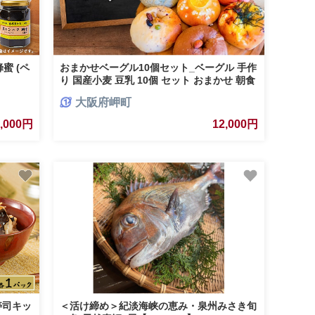
蜜 (ペ
おまかせベーグル10個セット_ベーグル 手作
り 国産小麦 豆乳 10個 セット おまかせ 朝食
おやつ パン ふわふわ もちもち ギフト プレ
大阪府岬町
ゼント 大阪府 冷凍 送料無料【1262700】
2,000円
12,000円
寿司キッ
＜活け締め＞紀淡海峡の恵み・泉州みさき旬