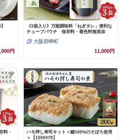
3】
《3袋入り》万能調味料「ねぎタレ」便利な
チューブパウチ 保存料・着色料無添加
【1712909】
大阪府岬町
0,000円
11,000円
存料・
ハモ押し寿司キット＜鱧100%のそぼろ使用
」
＞【1550478】