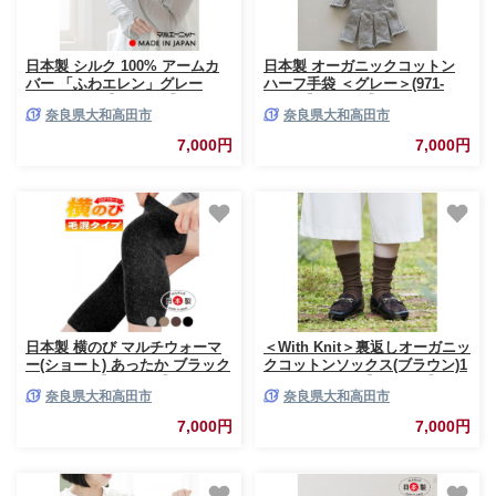
日本製 シルク 100% アームカ
日本製 オーガニックコットン
バー 「ふわエレン」グレー
ハーフ手袋 ＜グレー＞(971-
(9000-7645)【1631942】
7660)【1631424】
奈良県大和高田市
奈良県大和高田市
7,000円
7,000円
日本製 横のび マルチウォーマ
＜With Knit＞裏返しオーガニッ
ー(ショート) あったか ブラック
クコットンソックス(ブラウン)1
(581-3356)【1133379】
足/NSGK22-06【1394685】
奈良県大和高田市
奈良県大和高田市
7,000円
7,000円