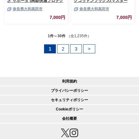
ざ サポータ (関節快適プロテク
クコットンソックス(マスター
ター) (4053-2118)【1311922】
ド)1足/NSGK22-06【1394683】
奈良県大和高田市
奈良県大和高田市
7,000円
7,000円
1件～30件
（全1,235件）
1
2
3
>
利用規約
プライバシーポリシー
セキュリティポリシー
Cookieポリシー
会社概要