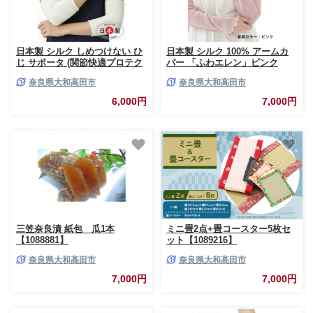
日本製 シルク しめつけない ひ
日本製 シルク 100% アームカ
じ サポータ (関節快適プロテク
バー 「ふわエレン」ピンク
ター) (4052-2119)【1311923】
(9000-7644)【1631938】
奈良県大和高田市
奈良県大和高田市
6,000円
7,000円
三笠奈良漬 紙包 瓜1本
ミニ畳2点+畳コースター5枚セ
【1088881】
ット【1089216】
奈良県大和高田市
奈良県大和高田市
7,000円
7,000円