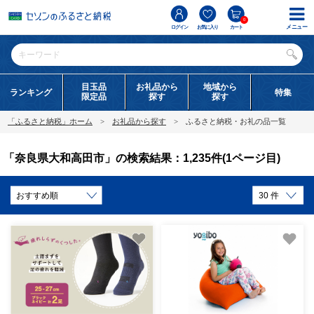
0
メニュー
ログイン
お気に入り
カート
目玉品
お礼品から
地域から
ランキング
特集
限定品
探す
探す
「ふるさと納税」ホーム
お礼品から探す
ふるさと納税・お礼の品一覧
「奈良県大和高田市」の検索結果：1,235件(1ページ目)