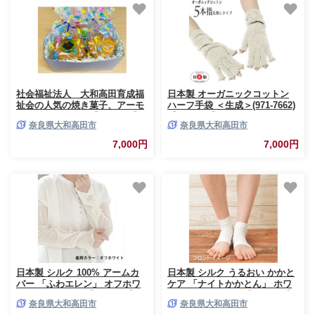
社会福祉法人 大和高田育成福
日本製 オーガニックコットン
祉会の人気の焼き菓子、アーモ
ハーフ手袋 ＜生成＞(971-7662)
ンド・パリッシュ【1457927】
【1631422】
奈良県大和高田市
奈良県大和高田市
7,000円
7,000円
日本製 シルク 100% アームカ
日本製 シルク うるおい かかと
バー 「ふわエレン」 オフホワ
ケア 「ナイトかかとん」 ホワ
イト (9000-3301)【1322589】
イト (9801-3303)【1320034】
奈良県大和高田市
奈良県大和高田市