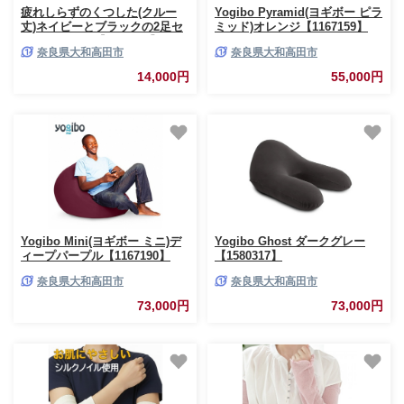
疲れしらずのくつした(クルー
Yogibo Pyramid(ヨギボー ピラ
丈)ネイビーとブラックの2足セ
ミッド)オレンジ【1167159】
ット 25-27cm【1087652】
奈良県大和高田市
奈良県大和高田市
14,000円
55,000円
Yogibo Mini(ヨギボー ミニ)デ
Yogibo Ghost ダークグレー
ィープパープル【1167190】
【1580317】
奈良県大和高田市
奈良県大和高田市
73,000円
73,000円