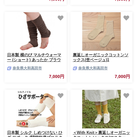
日本製 横のび マルチウォーマ
裏返しオーガニックコットンソ
ー (ショート) あったか ブラウ
ックス(杢ベージュ)1
ン (581-3359)【1133382】
足/NSGK22-06【1447248】
奈良県大和高田市
奈良県大和高田市
7,000円
7,000円
日本製 シルク しめつけない ひ
＜With Knit＞裏返しオーガニッ