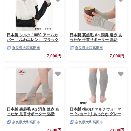
日本製 シルク 100% アームカ
日本製 裏起毛 Ag 消臭 遠赤 あ
バー 「ふわエレン」 ブラック
ったか 手首サポーター 温活
(9000-7586)【1322597】
(3063-7229)【1260243】
奈良県大和高田市
奈良県大和高田市
7,000円
7,000円
日本製 裏起毛 Ag 消臭 遠赤 あ
日本製 横のび マルチウォーマ
ったか 足首サポーター 温活
ー (ショート) あったか グレー
(3067-7228)【1260255】
(581-3357)【1133380】
奈良県大和高田市
奈良県大和高田市
7,000円
7,000円