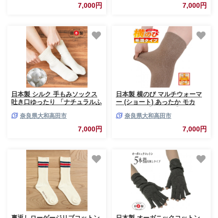
7,000円
7,000円
日本製 シルク 手もみソックス
日本製 横のび マルチウォーマ
吐き口ゆったり 「ナチュラルふ
ー (ショート) あったか モカ
みふみ」 白 (21003-3327)
(581-3358)【1133381】
奈良県大和高田市
奈良県大和高田市
【1320779】
7,000円
7,000円
裏返しローゲージリブコットン
日本製 オーガニックコットン