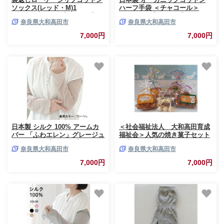
ソックス(レッド・M)1
ハーフ手袋 ＜チャコール＞
足/NSGK23-15-2【1447550】
(971-7661)【1631423】
奈良県大和高田市
奈良県大和高田市
7,000円
7,000円
日本製 シルク 100% アームカ
＜社会福祉法人 大和高田育成
バー 「ふわエレン」グレージュ
福祉会＞人気の焼き菓子セット
(9000-7643)【1631941】
A【1087668】
奈良県大和高田市
奈良県大和高田市
7,000円
7,000円