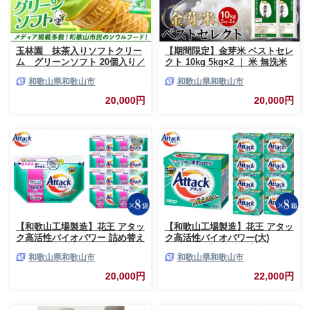
玉林園 抹茶入りソフトクリー
【期間限定】金芽米 ベストセレ
ム グリーンソフト 20個入り／
クト 10kg 5kg×2 ｜ 米 無洗米
株式会社玉林園｜抹茶 ソフト
米 BG無洗米 無洗米 東洋ライス
和歌山県和歌山市
和歌山県和歌山市
ソフトクリーム アイス スイー
白米 お米 米 コメ 10kg 10キロ
ツ 冷凍 ソフトクリーム 抹茶ソ
10ｷﾛ 10きろ 米 無洗米 米 BG無
20,000円
20,000円
フト アイス
洗米 無洗米 和歌山県 和歌山市
CQ25-NT
【和歌山工場製造】花王 アタッ
【和歌山工場製造】花王 アタッ
ク高活性バイオパワー 詰め替え
ク高活性バイオパワー(大)
用 750g×8袋【ご家庭用】
850g×8箱【ご家庭用】
和歌山県和歌山市
和歌山県和歌山市
【KAO23】【 和歌山工場製造
【KAO21】【 和歌山工場製造
粉末洗剤 セット 洗濯洗剤 衣料
粉末洗剤 セット 洗濯洗剤 衣料
20,000円
22,000円
粉洗剤 衣類 雑貨 日用品 消耗品
粉洗剤 衣類 雑貨 日用品 消耗品
詰め替え 和歌山県 和歌山市
詰め替え 和歌山県 和歌山市
CA192 】
CA190 】