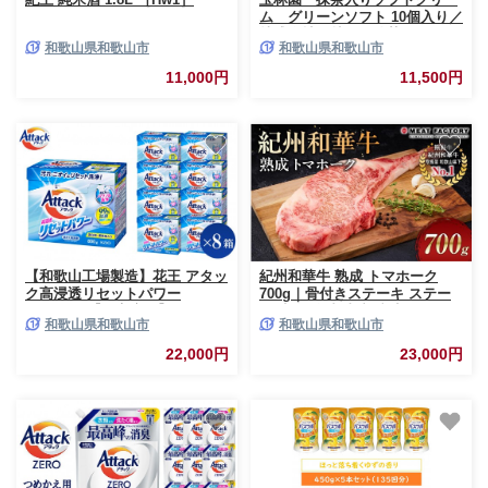
ム グリーンソフト 10個入り／
株式会社玉林園｜抹茶 ソフト
和歌山県和歌山市
和歌山県和歌山市
ソフトクリーム アイス スイー
ツ 冷凍 ソフトクリーム 抹茶ソ
11,000円
11,500円
フト アイス
【和歌山工場製造】花王 アタッ
紀州和華牛 熟成 トマホーク
ク高浸透リセットパワー
700g｜骨付きステーキ ステー
800g×8箱【ご家庭用】
キ 赤身 冷凍 真空 和牛 焼肉
和歌山県和歌山市
和歌山県和歌山市
【KAO22】【 和歌山工場製造
BBQ 骨付き肉 脂身 国産牛 熟成
粉末洗剤 セット 洗濯洗剤 衣料
肉 真空パック リブ 骨付き アウ
22,000円
23,000円
粉洗剤 衣類 雑貨 日用品 消耗品
トドア キャンプ 飯 牛 肉 お肉
詰め替え 和歌山県 和歌山市
バーベキュー【牛肉 ステーキ
CA191 】
牛肉 ステーキ 牛肉 ステーキ 牛
肉 ステーキ 】