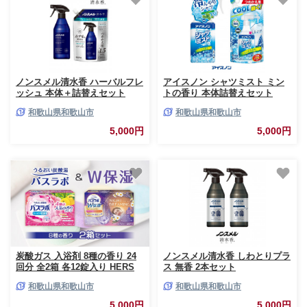
ノンスメル清水香 ハーバルフレ
アイスノン シャツミスト ミン
ッシュ 本体＋詰替えセット
トの香り 本体詰替えセット
和歌山県和歌山市
和歌山県和歌山市
5,000円
5,000円
炭酸ガス 入浴剤 8種の香り 24
ノンスメル清水香 しわとりプラ
回分 全2箱 各12錠入り HERS
ス 無香 2本セット
バスラボ ＆ HERS バスラボ W
和歌山県和歌山市
和歌山県和歌山市
保湿 お試し セット
5,000円
5,000円