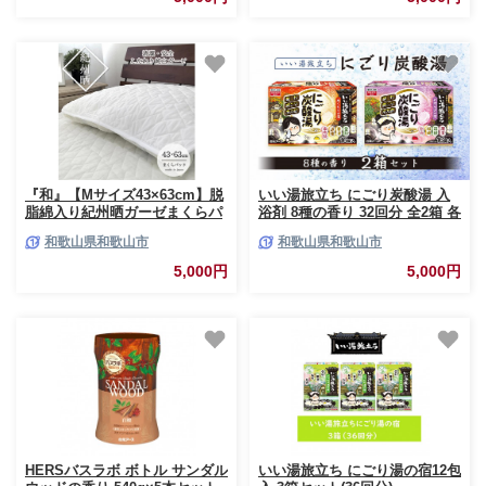
『和』【Mサイズ43×63cm】脱
いい湯旅立ち にごり炭酸湯 入
脂綿入り紀州晒ガーゼまくらパ
浴剤 8種の香り 32回分 全2箱 各
ッド1枚 ホワイト H74-4363
16錠入り お試し セット
和歌山県和歌山市
和歌山県和歌山市
5,000円
5,000円
HERSバスラボ ボトル サンダル
いい湯旅立ち にごり湯の宿12包