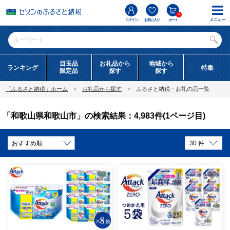
0
メニュー
ログイン
お気に入り
カート
目玉品
お礼品から
地域から
ランキング
特集
限定品
探す
探す
「ふるさと納税」ホーム
お礼品から探す
ふるさと納税・お礼の品一覧
「和歌山県和歌山市」の検索結果：4,983件(1ページ目)