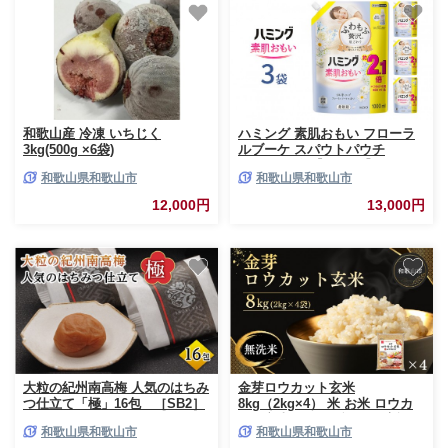
和歌山産 冷凍 いちじく
ハミング 素肌おもい フローラ
3kg(500g ×6袋)
ルブーケ スパウトパウチ
1000ml×3袋【KAO47】
和歌山県和歌山市
和歌山県和歌山市
12,000円
13,000円
大粒の紀州南高梅 人気のはちみ
金芽ロウカット玄米
つ仕立て「極」16包 ［SB2］
8kg（2kg×4） 米 お米 ロウカ
ット玄米 簡単 便利 人気 高評価
和歌山県和歌山市
和歌山県和歌山市
コメ 無洗米 金芽玄米 おすすめ