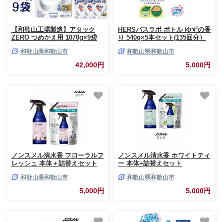
【和歌山工場製造】アタック
HERSバスラボ ボトル ゆずの香
ZERO つめかえ用 1070g×9袋
り 540g×5本セット(135回分）
【ご家庭用】【KAO20】【和歌
和歌山県和歌山市
和歌山県和歌山市
山工場製造 洗剤 日用品洗剤 洗
濯洗剤 花王洗剤 液体洗剤 詰替
42,000円
5,000円
え用洗剤 洗剤 和歌山県 和歌山
市 】
ノンスメル清水香 フローラルフ
ノンスメル清水香 ホワイトティ
レッシュ 本体＋詰替えセット
ー 本体+詰替えセット
和歌山県和歌山市
和歌山県和歌山市
5,000円
5,000円