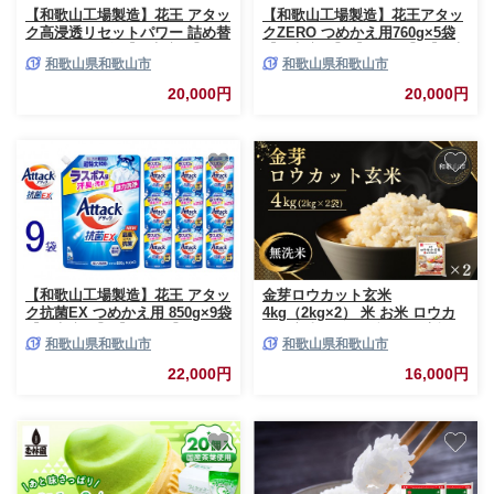
【和歌山工場製造】花王 アタッ
【和歌山工場製造】花王アタッ
ク高浸透リセットパワー 詰め替
クZERO つめかえ用760g×5袋
え用 700g×8袋【ご家庭用】
【ご家庭用】【KAO28】【ご家
和歌山県和歌山市
和歌山県和歌山市
【KAO24】【 和歌山工場製造
庭用】【和歌山工場製造 洗剤
粉末洗剤 セット 洗濯洗剤 衣料
日用品洗剤 洗濯洗剤 花王洗剤
20,000円
20,000円
粉洗剤 衣類 雑貨 日用品 消耗品
液体洗剤 詰替え用洗剤 洗剤 和
詰め替え 和歌山県 和歌山市
歌山県 和歌山市 CA775 】
CA193 】
【和歌山工場製造】花王 アタッ
金芽ロウカット玄米
ク抗菌EX つめかえ用 850g×9袋
4kg（2kg×2） 米 お米 ロウカ
【ご家庭用】【KAO66】
ット玄米 簡単 便利 人気 高評価
和歌山県和歌山市
和歌山県和歌山市
コメ 無洗米 金芽玄米 おすすめ
玄米 和歌山県 和歌山市
22,000円
16,000円