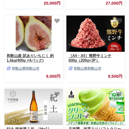
玄米 和歌山県 和歌山市
20,000円
27,000円
和歌山産 訳ありいちじく 約
［A4・A5］熊野牛ミンチ
1.6kg(400g ×4パック)
600g（200g×3P）
和歌山県和歌山市
和歌山県和歌山市
9,000円
9,500円
紀土 純米酒 1.8L ［Hw1］
玉林園 抹茶入りソフトクリー