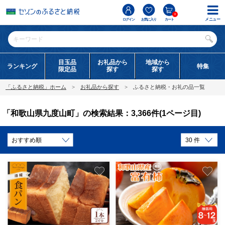
0
メニュー
ログイン
お気に入り
カート
目玉品
お礼品から
地域から
ランキング
特集
限定品
探す
探す
「ふるさと納税」ホーム
お礼品から探す
ふるさと納税・お礼の品一覧
「和歌山県九度山町」の検索結果：3,366件(1ページ目)