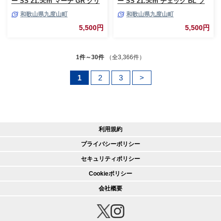
ー SS 21.5cm マーチ GR グリ
ー SS 21.5cm チェック BL ブ
ーン すべり止め付き
ルー すべり止め付き
和歌山県九度山町
和歌山県九度山町
［Tk1061］
［Tk1050］
5,500円
5,500円
1件～30件
（全3,366件）
1
2
3
>
利用規約
プライバシーポリシー
セキュリティポリシー
Cookieポリシー
会社概要