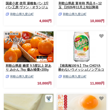
国産小麦 使用 湯種食パン 2斤
和歌山県産 富有柿 秀品 8～12
パン工房 ヴァン・オランジュ
玉 【2026年11月上旬以降発
送】【九度山町産】
和歌山県九度山町
和歌山県九度山町
4,000円
10,000円
和歌山県産 糖度 9.5度以上 訳あ
【南高梅100％】The CHOYA
り みかん 7kg 傷み補償+200g
酔わないウメッシュ(ノンアルコ
3S ～ 2Lサイズ混合［MG58］
ール)350ml×24本 ［MG83］
和歌山県九度山町
和歌山県九度山町
10,000円
11,000円