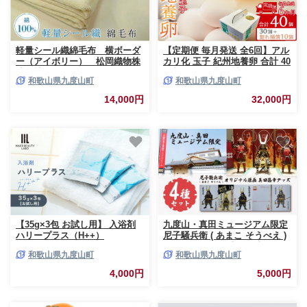
軽量シール織綿毛布 横ボーダ
【定期便 毎月発送 全6回】アル
ー（アイボリー） 松岡織物株
カリ化 玉子 紀州地養卵 合計 40
式会社
個入 (30個＋割れ補償分10個）×
和歌山県九度山町
和歌山県九度山町
6回 卵 たまご 玉子 タマゴ 鶏
卵 まとめ買い オムレツ 卵かけ
14,000円
32,000円
ご飯 朝食 業務用
【35g×3包 お試し用】 入浴剤
九度山・真田ミュージアム限定
ハリープラス（H++）
尼子騒兵衛 ( あまこ そうべえ )
オリジナル原画 真田昌幸 グッ
和歌山県九度山町
和歌山県九度山町
ズ 4種 セット
4,000円
5,000円