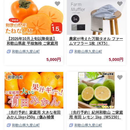
【2026年10月上旬以降発送】
農家が考えた万能タオル ファー
和歌山県産 平核無柿 ご家庭用
ムマフラー 1枚［KT5］
約1.5kg 満杯詰 柿 種無し たね
和歌山県九度山町
和歌山県九度山町
なし ひらたね 訳あり
5,000円
5,000円
［先行予約］家庭用 大きな有田
［先行予約］紀州和歌山 ご家庭
みかん1kg+250g（傷み補償
用 有田 レモン 1kg［MS150］
分）［2026年11月中旬から2027
和歌山県九度山町
和歌山県九度山町
年1月末日頃、順次発送予定］