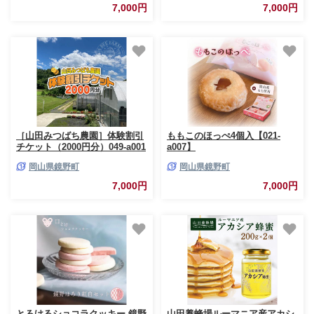
7,000円
7,000円
［山田みつばち農園］体験割引
ももこのほっぺ4個入【021-
チケット（2000円分）049-a001
a007】
岡山県鏡野町
岡山県鏡野町
7,000円
7,000円
とろけるショコラクッキー 鏡野
山田養蜂場ルーマニア産アカシ