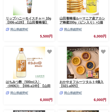
リップハニーモイスチャー 10g
山田養蜂場ルーマニア産アカシ
【006-a128】【山田養蜂場】
ア蜂蜜200g（ビン入り）×1個
（85845）【006-a037】【山田
岡山県鏡野町
岡山県鏡野町
養蜂場】
5,500円
6,000円
はちみつ酢〈500ml入〉
おかやまフルーツタルト4個入
（04063）【006-a149】【山田
【021-a005】
養蜂場】｜はちみつ酢 お酢 は
岡山県鏡野町
岡山県鏡野町
ちみつ 蜂蜜 ドリンク ビネガー
岡山県 鏡野町
6,000円
6,000円