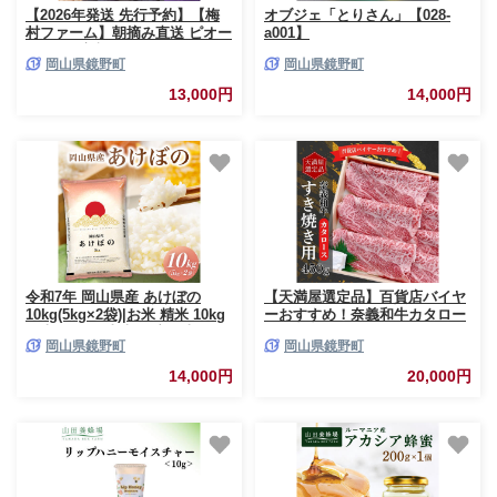
【2026年発送 先行予約】【梅
オブジェ「とりさん」【028-
村ファーム】朝摘み直送 ピオー
a001】
ネ（3?5房入り 約2.0kg）
岡山県鏡野町
岡山県鏡野町
【030-a021】
13,000円
14,000円
令和7年 岡山県産 あけぼの
【天満屋選定品】百貨店バイヤ
10kg(5kg×2袋)|お米 精米 10kg
ーおすすめ！奈義和牛カタロー
白米10kg 岡山米 国産白米
スすき焼き用450g 043-a001
岡山県鏡野町
岡山県鏡野町
【055-a002】
14,000円
20,000円