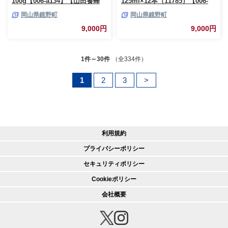
100g【006-a134】【山田養蜂
125ml×12本（11785）【006-
場】
a080】【山田養蜂場】
岡山県鏡野町
岡山県鏡野町
9,000円
9,000円
1件～30件
（全334件）
1
2
3
>
利用規約
プライバシーポリシー
セキュリティポリシー
Cookieポリシー
会社概要