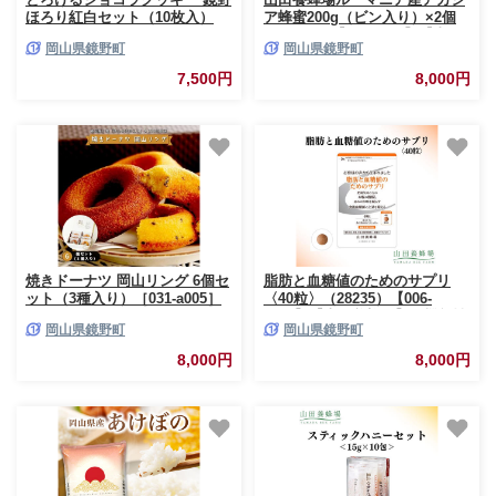
ほろり紅白セット（10枚入）
ア蜂蜜200g（ビン入り）×2個
［031-a004］
（64268）【006-a038】【山田
岡山県鏡野町
岡山県鏡野町
養蜂場】
7,500円
8,000円
焼きドーナツ 岡山リング 6個セ
脂肪と血糖値のためのサプリ
ット（3種入り）［031-a005］
〈40粒〉（28235）【006-
a147】【山田養蜂場】｜機能性
岡山県鏡野町
岡山県鏡野町
表示食品 サプリ サプリメント
血糖値 脂肪 糖 ケア サポート
8,000円
8,000円
岡山県 鏡野町