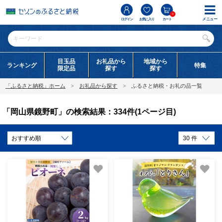
0
メニュー
ログイン
お気に入り
カート
目玉品
お礼品から
地域から
ランキング
特集
限定品
探す
探す
「ふるさと納税」ホーム
お礼品から探す
ふるさと納税・お礼の品一覧
「岡山県鏡野町」の検索結果：334件(1ページ目)