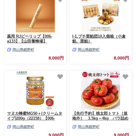
薬用 RJビーリップ【006-
I-1.プチ栗餡団10入個箱（小倉
a133】【山田養蜂場】
餡、栗餡）
岡山県鏡野町
岡山県鏡野町
8,000円
8,000円
マヌカ蜂蜜MG50＋(クリームタ
【先行予約】桃太郎トマト［規
イプ)200g（22158）【006-
格外］ 3.5kg～4kg バラ詰め
a083】【山田養蜂場】
岡山県鏡野町
岡山県鏡野町
9,000円
9,000円