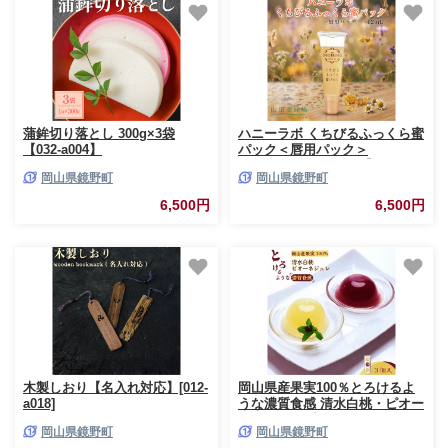
蒲鉾切り落とし 300g×3袋
ハニーラボ くちびるふっくら蜜
【032-a004】
パック＜唇用パック＞
〈12mL〉（32572）【006-
岡山県鏡野町
岡山県鏡野町
a158】【山田養蜂場】｜ハニー
ラボ パック 唇パック リップパ
6,500円
6,500円
ック 唇ケア リップケア コラー
ゲン スキンケア コスメ 岡山県
鏡野町
木製しおり【名入れ対応】[012-
岡山県産果実100％とろけるよ
a018]
うな濃質食感 清水白桃・ピオー
ネジュレ3個入［031-a014］
岡山県鏡野町
岡山県鏡野町