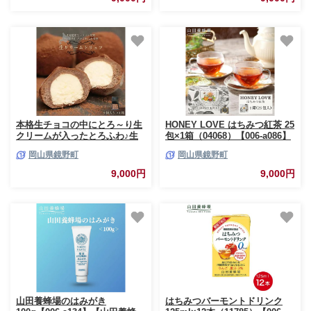
本格生チョコの中にとろ～り生
HONEY LOVE はちみつ紅茶 25
クリームが入ったとろふわ♪生
包×1箱（04068）【006-a086】
クリームトリュフ（9個入）
【山田養蜂場】
岡山県鏡野町
岡山県鏡野町
［031-a012］
9,000円
9,000円
山田養蜂場のはみがき
はちみつバーモントドリンク