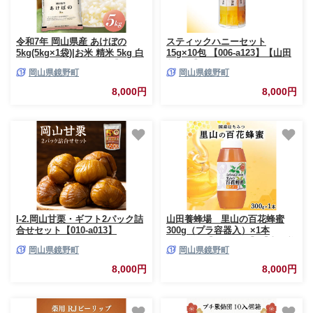
令和7年 岡山県産 あけぼの
スティックハニーセット
5kg(5kg×1袋)|お米 精米 5kg 白
15g×10包 【006-a123】【山田
米5kg 岡山米 国産白米【055-
養蜂場】
岡山県鏡野町
岡山県鏡野町
a001】
8,000円
8,000円
I-2.岡山甘栗・ギフト2パック詰
山田養蜂場 里山の百花蜂蜜
合せセット【010-a013】
300g（プラ容器入）×1本
（3643）【006-a034】【山田養
岡山県鏡野町
岡山県鏡野町
蜂場】
8,000円
8,000円