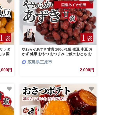
 サラダ
やわらかあずき甘煮 160g×1袋 煮豆 小豆 お
んぶ 国
かず 健康 おやつ おつまみ ご飯のおとも お
茶請け お菓子作り 国産 釜炊き 043055
広島県三原市
2,000円
2,000円