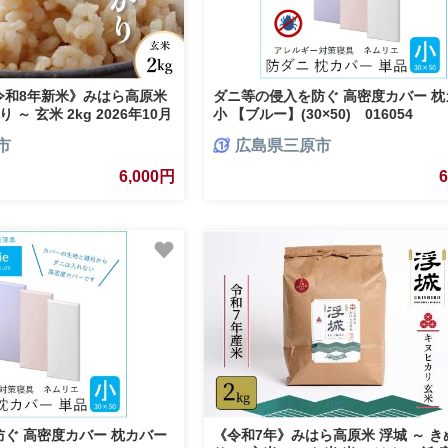
令和8年新米》みはら高原米
ダニ等の侵入を防ぐ 高密度カバー 枕
 ～ 玄米 2kg 2026年10月
小 【ブルー】(30×50) 016054
米 米 ごはん ご飯 広島県
市
広島県三原市
6,000円
ぐ 高密度カバー 枕カバー
《令和7年》みはら高原米 浮城 ～ き