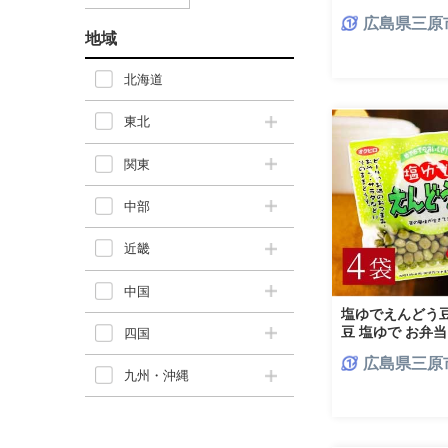
国産 釜炊き 0430
広島県三原
地域
北海道
東北
関東
中部
近畿
中国
塩ゆでえんどう豆 
豆 塩ゆで お弁当
四国
国産 釜炊き 0430
広島県三原
九州・沖縄