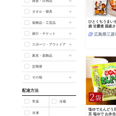
雑貨・日用品
タオル・寝具
ひとくちうまいも
装飾品・工芸品
袋 甘露煮 国産
ず 小鉢 おつまみ
旅行・チケット
広島県三原
モ 釜炊き 04304
スポーツ・アウトドア
家具・装飾品
定期便
その他
配達方法
常温
冷蔵
塩ゆでえんどう豆 
冷凍
豆 塩ゆで お弁当