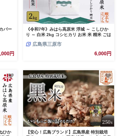
カバー
《令和7年》みはら高原米 浮城 ～ こしひか
り ～ 白米 2kg コシヒカリ お米 米 精米 ごは
ん ご飯 広島県 三原市 220025
広島県三原市
6,000円
6,000円
ぬひか
【安心！広島ブランド】広島県産 特別栽培