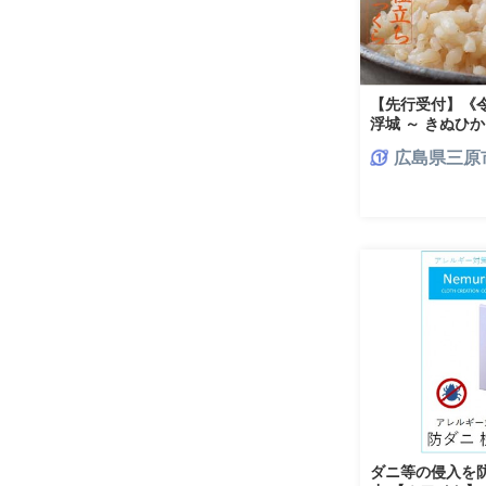
【先行受付】《
浮城 ～ きぬひかり
中旬頃発送予定 お
広島県三原
三原市 220101
ダニ等の侵入を防