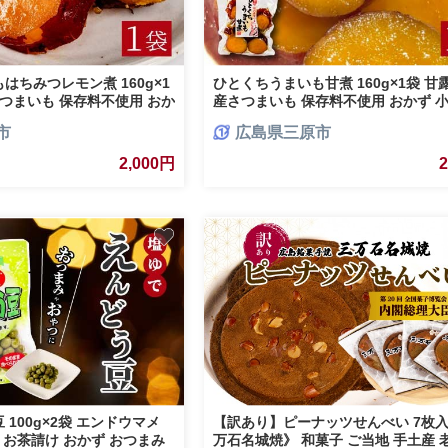
はちみつレモン煮 160g×1
ひとくちうまいも甘煮 160g×1袋 甘
さつまいも 保存料不使用 おか
産さつまいも 保存料不使用 おかず 小
 おやつ お茶請け サツマイ
まみ おやつ お茶請け サツマイモ 釜
市
広島県三原市
9
043047
2,000円
100g×2袋 エンドウマメ
【訳あり】ピーナッツせんべい 7枚
 お茶請け おかず おつまみ
万石名城焼》 和菓子 ご当地 手土産 