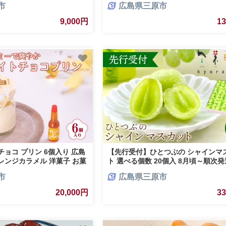
市
広島県三原市
トル 箱買い まとめ買い
子どもが喜ぶ ギフト ランキング 高評
県三原市 015035
9,000円
1
チョコ プリン 6個入り 広島
【先行受付】ひとつぶの シャインマ
レンジカラメル 洋菓子 お菓
ト 選べる個数 20個入 8月頃～順次
デザート スイーツ 牛乳 オレ
好評にて夏の定番商品化決定！共楽堂
市
広島県三原市
001
インマスカット もぎたて 夏季限定 晴
スイーツ 和菓子 018013
20,000円
3