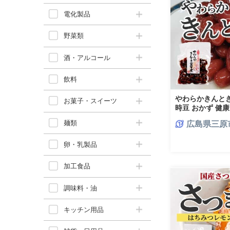
電化製品
野菜類
酒・アルコール
飲料
やわらかきんとき豆
お菓子・スイーツ
時豆 おかず 健康
茶請け 国産 釜炊き
麺類
広島県三原
卵・乳製品
加工食品
調味料・油
キッチン用品