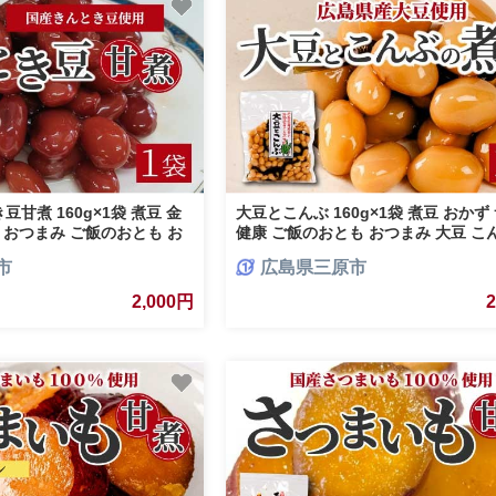
甘煮 160g×1袋 煮豆 金
大豆とこんぶ 160g×1袋 煮豆 おかず
 おつまみ ご飯のおとも お
健康 ご飯のおとも おつまみ 大豆 こ
 043053
産 お茶請け 釜炊き 043051
市
広島県三原市
2,000円