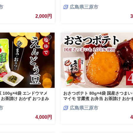
60
菓 広島県 三原市 192006
市
広島県三原市
2,000円
100g×4袋 エンドウマメ
おさつポテト 80g×4袋 国産さつまい
 お茶請け おかず おつまみ
マイモ 甘露煮 お弁当 お茶請け おか
61
つ お菓子作り 国産 釜炊き 043058
市
広島県三原市
4,000円