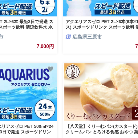
T 2L×6本 最短3日で発送 ス
アクエリアスゼロ PET 2L×6本(6本×
スポーツ飲料 清涼飲料水 水
ス) スポーツドリンク スポーツ飲料 
トル 箱買い まとめ買い 備蓄
料水 水分補給 カロリーゼロ ペットボ
市
広島県三原市
買い まとめ買い 備蓄 災害用 014039
7,000円
アスゼロ PET 500ml×24
【八天堂】くりーむパン(カスタード)
短3日で発送 スポーツドリン
クリームパン とろける食感 おやつ 菓
 清涼飲料水 水分補給 カロリ
ーツ 冷凍 冷凍配送 お取り寄せ 人気