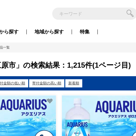
から
探す
地域から
探す
特集
品一覧
原市」の検索結果：1,215件(1ページ目)
付金額の低い順
寄付金額の高い順
新着順