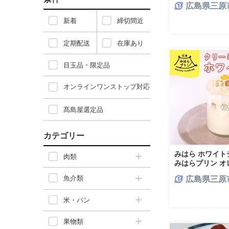
広島県三原
ーゼロ ペットボ
014020
新着
締切間近
定期配送
在庫あり
目玉品・限定品
オンラインワンストップ対応
髙島屋選定品
カテゴリー
みはら ホワイト
肉類
みはらプリン オ
子 菓子 おやつ 
魚介類
広島県三原
ンジ ギフト 078
米・パン
果物類