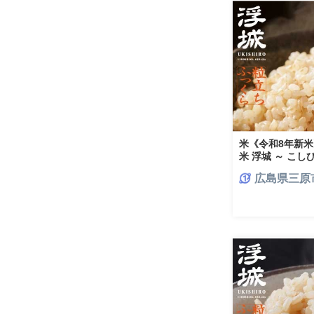
米《令和8年新
米 浮城 ～ こしひ
月下旬頃発送予定
広島県三原
飯 広島県 三原市 