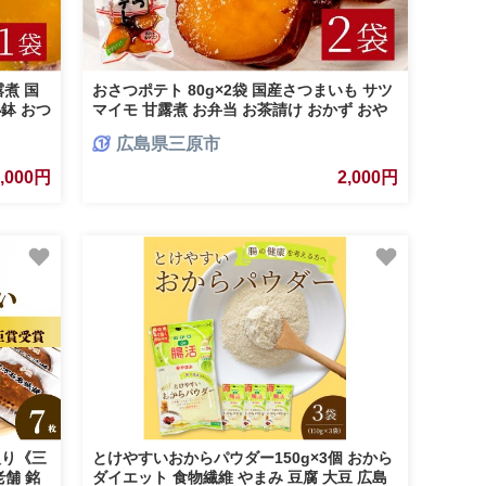
露煮 国
おさつポテト 80g×2袋 国産さつまいも サツ
鉢 おつ
マイモ 甘露煮 お弁当 お茶請け おかず おや
炊き
つ お菓子作り 国産 釜炊き 043057
広島県三原市
2,000円
2,000円
入り《三
とけやすいおからパウダー150g×3個 おから
老舗 銘
ダイエット 食物繊維 やまみ 豆腐 大豆 広島