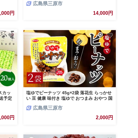
広島県三原市
価 広島
3,000円
14,000円
スカッ
塩ゆでピーナッツ 45g×2袋 落花生 らっかせ
発送予定
い 豆 健康 味付き 塩ゆで おつまみ おやつ 国
 シャ
産 釜炊き 043063
広島県三原市
王 求肥
3,000円
2,000円