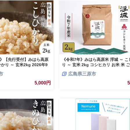
米》【先行受付】みはら高原
《令和7年》みはら高原米 浮城 ～ こ
かり ～ 玄米2kg 2026年9
り ～ 玄米 2kg コシヒカリ お米 米 
 コシヒカリ お米 ごはん ご
飯 広島県 三原市 220027
市
広島県三原市
220069
5,000円