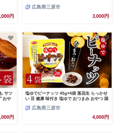
県 三原市 043045
広島県三原市
3,000円
3,000円
も サツ
塩ゆでピーナッツ 45g×4袋 落花生 らっかせ
ず おや
い 豆 健康 味付き 塩ゆで おつまみ おやつ 国
産 釜炊き 043064
広島県三原市
4,000円
4,000円