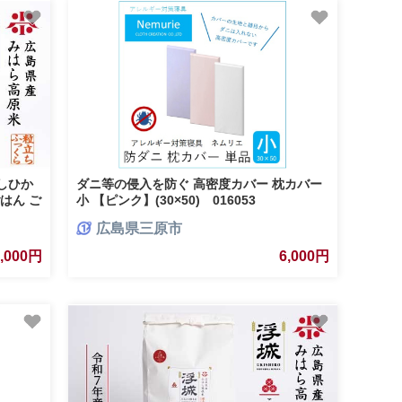
しひか
ダニ等の侵入を防ぐ 高密度カバー 枕カバー
ごはん ご
小 【ピンク】(30×50) 016053
広島県三原市
5,000円
6,000円