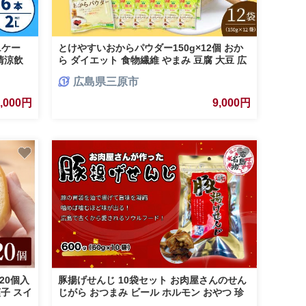
1ケー
とけやすいおからパウダー150g×12個 おか
清涼飲
ら ダイエット 食物繊維 やまみ 豆腐 大豆 広
トル 箱
島県 三原市 043046
広島県三原市
7,000円
9,000円
20個入
豚揚げせんじ 10袋セット お肉屋さんのせん
子 スイ
じがら おつまみ ビール ホルモン おやつ 珍
 個包装
味 広島名物 せんじ肉 028018