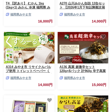
T4 【訳あり】 むかん 1kg
A270 山川みかん缶詰 12缶セッ
(1kg×1) みかん 冷凍 福岡県 み
ト 【2026年1月下旬以降順次発
やま市
送予定】
福岡県みやま市
福岡県みやま市
16,000円
14,000円
A314 みやま市 リサイクルパル
A136 高菜 超激辛セット
プ使用 トイレットペーパー く
120g×8パック 計960g 辛子高菜
すろーる 12ロールW × 8個 合計
辛党
福岡県みやま市
福岡県みやま市
96ロール 日用品 消耗品 エコ 古
紙 常温 国産 福岡県
14,000円
15,000円