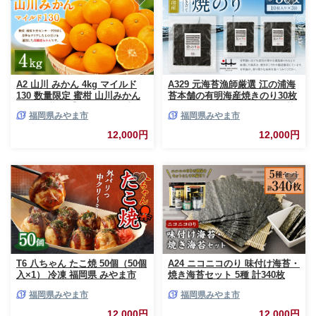
A2 山川 みかん 4kg マイルド
A329 元海苔漁師厳選 江の浦海
130 数量限定 蜜柑 山川みかん
苔本舗の有明海産焼きのり30枚
ミカン 厳選 【2026年11月上旬
セット （全形10枚×3袋） 海苔
福岡県みやま市
福岡県みやま市
～12月上旬迄順次発送予定】
のり ノリ 有明海苔 有明のり 有
明ノリ 有明産 焼き海苔 焼きの
12,000円
12,000円
り 焼きノリ 30枚 セット
T6 八ちゃん たこ焼 50個（50個
A24 ニコニコのり 味付け海苔・
入×1） 冷凍 福岡県 みやま市
焼き海苔セット 5種 計340枚
福岡県みやま市
福岡県みやま市
12,000円
12,000円