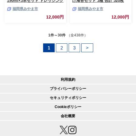
190ml×3本セット ドレッシング
け海苔セット 3種 合計 520枚
みかんドレッシング 調味料 料
福岡県みやま市
福岡県みやま市
理 サラダドレッシング ミカン
果物 くだもの
12,000円
12,000円
1件～30件
（全438件）
1
2
3
>
利用規約
プライバシーポリシー
セキュリティポリシー
Cookieポリシー
会社概要