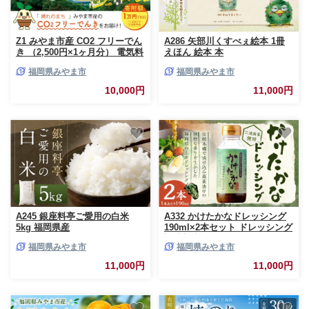
Z1 みやま市産 CO2 フリーでん
A286 矢部川くすべぇ絵本 1冊
き （2,500円×1ヶ月分） 電気料
えほん 絵本 本
金 電気代 電力 エネルギー 節約
福岡県みやま市
福岡県みやま市
福岡県 みやま市
10,000円
11,000円
A245 銀座料亭ご愛用の白米
A332 かけたかなドレッシング
5kg 福岡県産
190ml×2本セット ドレッシング
調味料 料理 サラダドレッシン
福岡県みやま市
福岡県みやま市
グ サラダ 野菜 高菜 三池高菜
11,000円
11,000円