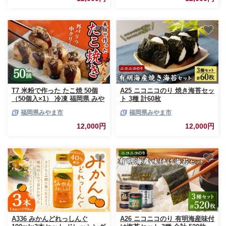
T7 米粉で作った たこ焼 50個
A25 ニコニコのり 焼き海苔セッ
（50個入×1） 冷凍 福岡県 みや
ト 3種 計60枚
ま市
福岡県みやま市
福岡県みやま市
12,000円
12,000円
A336 みかんどれっしんぐ
A26 ニコニコのり 有明海産味付