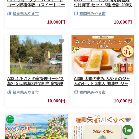
コーン収穫体験 （スイートコー
付け海苔 セット 3種 合計 400枚
ン10本込み） とうもろこし ト
福岡県みやま市
福岡県みやま市
ウモロコシ 野菜 やさい 農作物
農業 体験 チケット 商品券 施設
10,000円
10,000円
利用券 福岡県産 国産 福岡県 み
やま市
A33 ふるさとの家管理サービス
A306 太陽の恵み みやまのジャ
草刈又は除草2時間相当 家管理
ムのセット 3本入 調味料 ジャ
ふるさと 管理サービス 実家 親
ム トースト 手作り 詰合せ みか
福岡県みやま市
福岡県みやま市
戚 空き家 お手入れ
ん トマト セロリ 福岡県 みやま
市
10,000円
10,000円