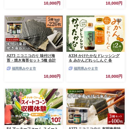
骨スープ 保存食 非常食 インス
アリ わけあり 理由あり 冷凍
10,000円
10,000円
タントラーメン
A273 ニコニコのり 味付け海
A334 かけたかなドレッシング
苔・焼き海苔セット 5種 合計
＆ みかんどれっしんぐ 各
220枚
190ml×1本セット （ 計2本 ）
福岡県みやま市
福岡県みやま市
ドレッシング 調味料 料理 サラ
ダドレッシング サラダ 野菜 高
10,000円
10,000円
菜 三池高菜 ミカン 果物 くだも
の セット
F4 アッキーファーム スイート
A272 ニコニコのり 有明海産味