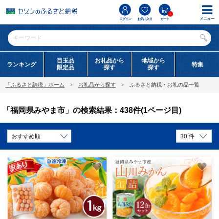
0
メニュー
ログイン
お気に入り
カート
目玉品
お礼品から
地域から
ランキング
特集
限定品
探す
探す
「ふるさと納税」ホーム
お礼品から探す
ふるさと納税・お礼の品一覧
「福岡県みやま市」の検索結果：438件(1ページ目)