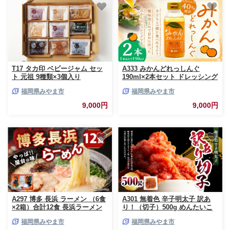
T17 タカ印 ベビージャム セッ
A333 みかんどれっしんぐ
ト 元祖 9種類×3個入り
190ml×2本セット ドレッシング
みかんドレッシング 調味料 料
福岡県みやま市
福岡県みやま市
理 サラダドレッシング ミカン
果物 くだもの
9,000円
9,000円
A297 博多 長浜 ラーメン （6食
A301 無着色 辛子明太子 訳あ
×2箱）合計12食 長浜ラーメン
り！（切子）500g めんたいこ
らーめん 即席麺 ストレート麺
明太子 たらこ タラコ 並切れ 着
福岡県みやま市
福岡県みやま市
極細麺 生麺 生ラーメン 豚骨 豚
色料不使用 家庭用 訳アリ ワケ