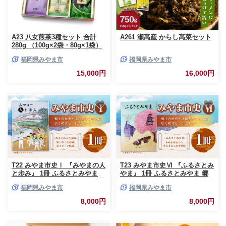
A23 八女煎茶3種セット 合計
A261 瀬高産 からし高菜セット
280g （100g×2袋・80g×1袋）
香 白秋みどり 濃い味 緑茶 煎茶
福岡県みやま市
福岡県みやま市
お茶 茶葉 国産 福岡県
15,000円
16,000円
T22 みやま市史Ⅰ 『みやまの人
T23 みやま市史Ⅵ 『ふるさとみ
と歩み』 1冊 ふるさとみやま
やま』 1冊 ふるさとみやま 郷
郷土史 郷土資料 資料集 年表 通
土史 郷土資料 資料集 年表 通史
福岡県みやま市
福岡県みやま市
史 本 歴史 九州 福岡県 みやま
刊行物 本 歴史 九州 福岡県 み
市
やま市
8,000円
8,000円