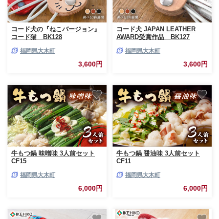
コード犬の『ねこバージョン』
コード犬 JAPAN LEATHER
コード猫 BK128
AWARD受賞作品 BK127
福岡県大木町
福岡県大木町
3,600円
3,600円
牛もつ鍋 味噌味 3人前セット
牛もつ鍋 醤油味 3人前セット
CF15
CF11
福岡県大木町
福岡県大木町
6,000円
6,000円