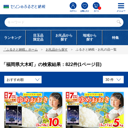
0
メニュー
ログイン
お気に入り
カート
目玉品
お礼品から
地域から
ランキング
特集
限定品
探す
探す
「ふるさと納税」ホーム
お礼品から探す
ふるさと納税・お礼の品一覧
「福岡県大木町」の検索結果：822件(1ページ目)