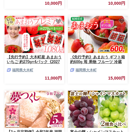
フルーツ CO003
10,000円
10,000円
【先行予約】大木町産 あまおう
《先行予約》あまおう ギフト箱
いちご 約270g×4パック《2027
約600g 苺 果物 フルーツ 冷蔵
年2月以降順次発送》イチゴ 苺
箱入り ギフト 贈り物 送料無料
福岡県大木町
福岡県大木町
果物 おすすめ 福岡県 大木町
※北海道・沖縄・離島は配送不
CL001
可 大木町産 南国フルーツ
11,000円
15,000円
CO006
【3ヶ月定期便】令和7年産 福岡
富士の輝・シャインマスカット