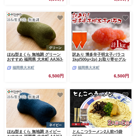
ほね型まくら 無地調 グリーン
訳あり 博多辛子明太子バラコ
おすすめ 福岡県 大木町 AA363-
1kg(500g×2p) お取り寄せグル
green
メ MEAT PLUS CP050
福岡県大木町
福岡県大木町
6,500円
6,500円
ほね型まくら 無地調 ネイビー
とんこつラーメン2人前×5袋