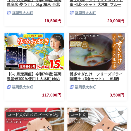
県産米 夢つくし 5kg 精米 ※北
食べ比べセット 大木町 フルー
海道・沖縄・離島は配送不可
ツ 果物 宝果FARM DC001
福岡県大木町
福岡県大木町
CY008sub3
19,500円
20,000円
【6ヶ月定期便】令和7年産 福岡
博多すぎたけ フリーズドライ
県産米100％使用！大木町 ゆめ
味噌汁（6食セット） AU05
おおき 15kg ※北海道・沖縄・
福岡県大木町
福岡県大木町
離島は配送不可 CY007sub6
117,000円
3,500円