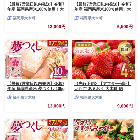
【最短7営業日以内発送】令和7
【最短7営業日以内発送】令和7
年産 福岡県産米100％使用！大
年産 福岡県産米100％使用！大
木町 ゆめおおき 10kg ※北海
木町 ゆめおおき 5kg ※北海
福岡県大木町
福岡県大木町
道・沖縄・離島は配送不可
道・沖縄・離島は配送不可
CY006
CY005
13,000円
6,500円
【最短7営業日以内発送】令和7
《先行予約》【アフター保証】
年産 福岡県産米 夢つくし 10kg
いちご あまおう 大木町 約
精米 ※北海道・沖縄・離島は配
250g×4パック 合計1000g
福岡県大木町
福岡県大木町
送不可 CY009_01
【2027年1月～3月に順次出荷予
定】 CB223
13,000円
9,000円