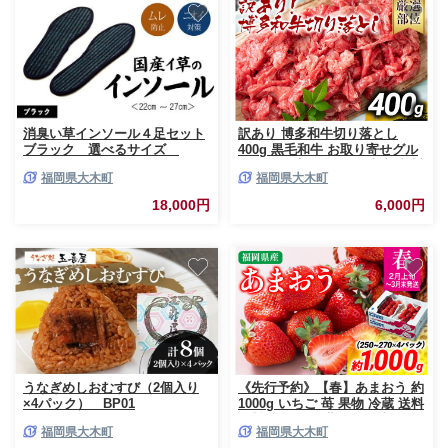
消臭い草インソール４足セット
訳あり 博多和牛切り落とし
ブラック 選べるサイズ
400g 黒毛和牛 お取り寄せグル
AA032
メ お取り寄せ 福岡 お土産 九州
福岡県大木町
福岡県大木町
福岡土産 取り寄せ グルメ
MEAT PLUS CP014
18,000円
6,000円
うなぎめしおむすび（2個入り
《先行予約》【春】あまおう 約
×4パック） BP01
1000g いちご 苺 果物 冷蔵 送料
無料 イチゴ ※北海道・沖縄・
福岡県大木町
福岡県大木町
離島は配送不可 大木町産 南国