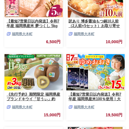
【最短7営業日以内発送】令和7
訳あり 博多醤油もつ鍋10人前
年産 福岡県産米 夢つくし 5kg
（2人前×5セット）お取り寄せ
精米 ※北海道・沖縄・離島は配
グルメ お取り寄せ お土産 九州
福岡県大木町
福岡県大木町
送不可 CY008_01
福岡土産 取り寄せ グルメ
MEAT PLUS CP047
6,500円
10,000円
《先行予約》期間限定 福岡県産
【最短7営業日以内発送】令和7
ブランドキウイ「甘うぃ」約
年産 福岡県産米100％使用！大
3kg（24-33玉）美容 健康 ビタ
木町 ゆめおおき 15kg ※北海
福岡県大木町
福岡県大木町
ミンC キウイフルーツ 南国フル
道・沖縄・離島は配送不可
ーツ CO015
CY007
15,000円
19,500円