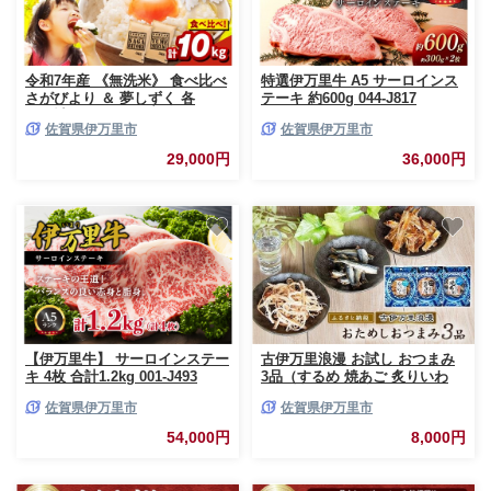
令和7年産 《無洗米》 食べ比べ
特選伊万里牛 A5 サーロインス
さがびより ＆ 夢しずく 各
テーキ 約600g 044-J817
5kg(計10kg) 086-B1033
佐賀県伊万里市
佐賀県伊万里市
29,000円
36,000円
【伊万里牛】 サーロインステー
古伊万里浪漫 お試し おつまみ
キ 4枚 合計1.2kg 001-J493
3品（するめ 焼あご 炙りいわ
し） 014-G257
佐賀県伊万里市
佐賀県伊万里市
54,000円
8,000円