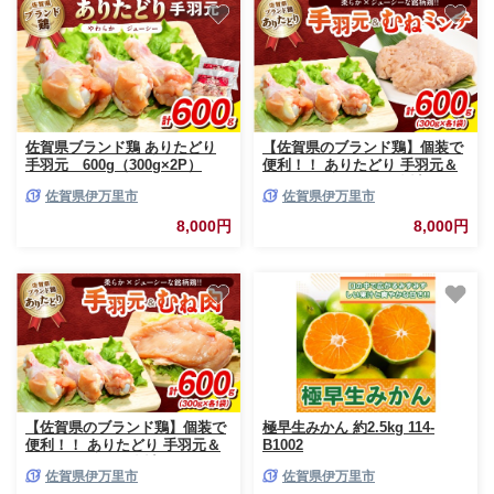
佐賀県ブランド鶏 ありたどり
【佐賀県のブランド鶏】個装で
手羽元 600g（300g×2P）
便利！！ ありたどり 手羽元＆
188-L069
むねミンチ セット 合計
佐賀県伊万里市
佐賀県伊万里市
600g（300g×各1P） 188-L096
8,000円
8,000円
【佐賀県のブランド鶏】個装で
極早生みかん 約2.5kg 114-
便利！！ ありたどり 手羽元＆
B1002
むね肉 セット 合計
佐賀県伊万里市
佐賀県伊万里市
600g（300g×各1P） 188-L097