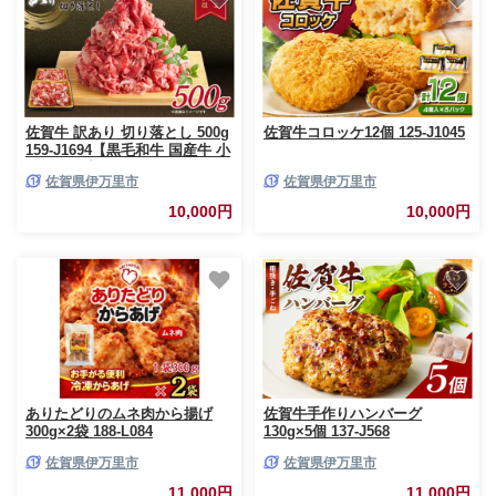
佐賀牛 訳あり 切り落とし 500g
佐賀牛コロッケ12個 125-J1045
159-J1694【黒毛和牛 国産牛 小
分け こま切れ すき焼き しゃぶ
佐賀県伊万里市
佐賀県伊万里市
しゃぶ 牛丼 肉じゃが カレー 炒
め物】
10,000円
10,000円
ありたどりのムネ肉から揚げ
佐賀牛手作りハンバーグ
300g×2袋 188-L084
130g×5個 137-J568
佐賀県伊万里市
佐賀県伊万里市
11,000円
11,000円