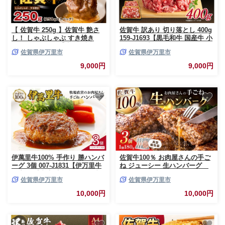
【 佐賀牛 250g 】佐賀牛 艶さ
佐賀牛 訳あり 切り落とし 400g
し！ しゃぶしゃぶ すき焼き
159-J1693【黒毛和牛 国産牛 小
250g 159-J1365【牛肉 ブラン
分け こま切れ すき焼き しゃぶ
佐賀県伊万里市
佐賀県伊万里市
ド牛 黒毛和牛 肉 赤身 スライス
しゃぶ 牛丼 肉じゃが カレー 炒
A4 A5 肩ロース 肩バラ モモ】
め物】
9,000円
9,000円
伊萬里牛100% 手作り 勝ハンバ
佐賀牛100％ お肉屋さんの手ご
ーグ 3個 007-J1831【伊万里牛
ね ジューシー 生ハンバーグ
国産 黒毛和牛 牛肉100% 冷凍
180g×3個 188-J1989
佐賀県伊万里市
佐賀県伊万里市
個包装 ソース付き 焼くだけ】
10,000円
10,000円