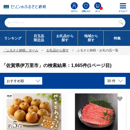
0
メニュー
ログイン
お気に入り
カート
目玉品
お礼品から
地域から
ランキング
特集
限定品
探す
探す
「ふるさと納税」ホーム
お礼品から探す
ふるさと納税・お礼の品一覧
「佐賀県伊万里市」の検索結果：1,665件(1ページ目)