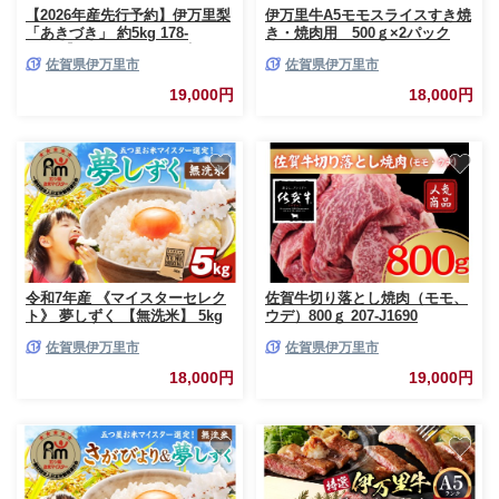
【2026年産先行予約】伊万里梨
伊万里牛A5モモスライスすき焼
「あきづき」 約5kg 178-
き・焼肉用 500ｇ×2パック
B940【フルーツ 果物 果実 くだ
193-J1894
佐賀県伊万里市
佐賀県伊万里市
もの】
19,000円
18,000円
令和7年産 《マイスターセレク
佐賀牛切り落とし焼肉（モモ、
ト》 夢しずく 【無洗米】 5kg
ウデ）800ｇ 207-J1690
086-B1030
佐賀県伊万里市
佐賀県伊万里市
18,000円
19,000円