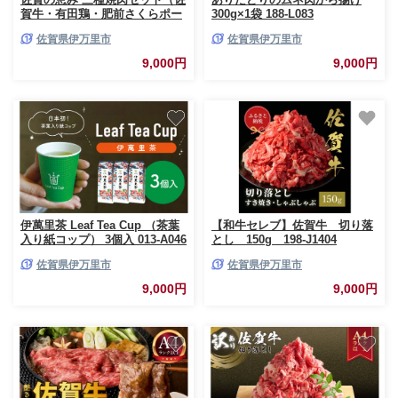
賀牛・有田鶏・肥前さくらポー
300g×1袋 188-L083
ク） 015-J1627
佐賀県伊万里市
佐賀県伊万里市
9,000円
9,000円
伊萬里茶 Leaf Tea Cup （茶葉
【和牛セレブ】佐賀牛 切り落
入り紙コップ） 3個入 013-A046
とし 150g 198-J1404
佐賀県伊万里市
佐賀県伊万里市
9,000円
9,000円