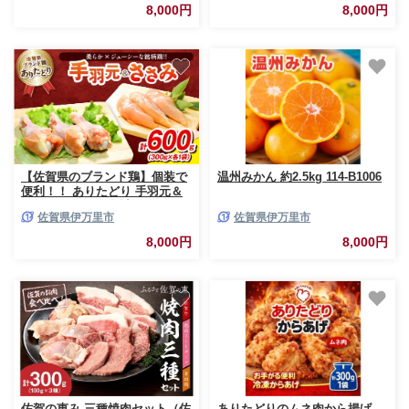
8,000円
8,000円
【佐賀県のブランド鶏】個装で
温州みかん 約2.5kg 114-B1006
便利！！ ありたどり 手羽元＆
ささみ セット 合計
佐賀県伊万里市
佐賀県伊万里市
600g（300g×各1P） 188-L098
8,000円
8,000円
佐賀の恵み 三種焼肉セット（佐
ありたどりのムネ肉から揚げ