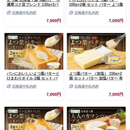
濃厚コク旨ブレンド 130g×2パ
100g×2個 セット バター よつ葉
ック 計260g ナチュラルチーズ
バター 乳製品 冷蔵 [009-0168]
北海道中札内村
北海道中札内村
チェダー ゴーダ モッツァレラ
生乳 [009-0188]
7,000円
7,000円
パンにおいしいよつ葉バターと
よつ葉バター （加塩） 150g×2
ひまわりオイル 2個 セット バ
個 セット バター 加塩バター 有
ター よつ葉バター ひまわりオ
塩バター 乳製品 冷蔵 [009-
北海道中札内村
北海道中札内村
イル 乳製品 冷蔵 [009-0173]
0158]
7,000円
7,000円