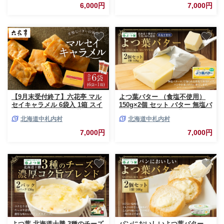
パン [009-0198]
ー ゴーダ [009-0193]
6,000円
7,000円
【9月末受付終了】六花亭 マル
よつ葉バター （食塩不使用）
セイキャラメル 6袋入 1箱 スイ
150g×2個 セット バター 無塩バ
ーツ おやつ お菓子 洋菓子 マル
ター 無塩 乳製品 冷蔵 [009-
北海道中札内村
北海道中札内村
セイ キャラメル きゃらめる 北
0163]
海道 十勝 中札内村 [023-
7,000円
7,000円
0039x1]
よつ葉 北海道十勝 3種のチーズ
パンにおいしいよつ葉バター