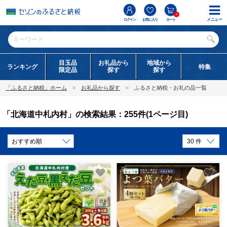
0
メニュー
ログイン
お気に入り
カート
目玉品
お礼品から
地域から
ランキング
特集
限定品
探す
探す
「ふるさと納税」ホーム
お礼品から探す
ふるさと納税・お礼の品一覧
「北海道中札内村」の検索結果：255件(1ページ目)