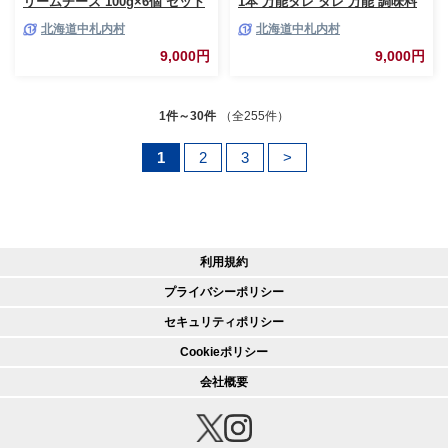
リームチーズ 100g×6個 セット
1本 万能タレ タレ 万能 調味料
北海道十勝 なめらかクリームチ
万能調味料 黒にんにく万能タレ
北海道中札内村
北海道中札内村
ーズ 計600g 生乳 バターミルク
黒にんにく にんにく ニンニク
パン [009-0200]
食卓 [ 020-0277 ]
9,000円
9,000円
1件～30件
（全255件）
1
2
3
>
利用規約
プライバシーポリシー
セキュリティポリシー
Cookieポリシー
会社概要