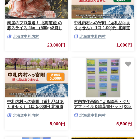
肉屋のプロ厳選！ 北海道産 の
中札内村への寄附（返礼品はあ
豚スライス 4kg （500g×8袋）
りません） 1口 1,000円 北海道
盛り！！ 小分け 肉じゃが 豚丼
中札内村 寄附のみ 寄附 [038-
北海道中札内村
北海道中札内村
豚肉 スライス ぶた肉 国産 冷凍
0016]
おかず 【1～2か月以内に順次発
23,000円
1,000円
送】[007-0257x3]
中札内村への寄附（返礼品はあ
村内在住画家による絵画・クリ
りません） 1口 5,000円 北海道
アファイル＆絵葉書セット[X05-
中札内村 寄附のみ 寄附 [038-
1]
北海道中札内村
北海道中札内村
0017]
5,000円
5,500円