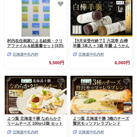
村内在住画家による絵画・クリ
【9月末受付終了】六花亭 白樺
アファイル＆絵葉書セット[X05-
羊羹 3本入 × 1箱 羊羹 ようかん
2]
白樺 こし餡 小倉餡 栗 和菓子
北海道中札内村
北海道中札内村
詰め合わせ お菓子 菓子 スイー
ツ 北海道 十勝 中札内村[023-
5,500円
6,000円
0266]
よつ葉 北海道十勝 なめらかク
よつ葉 北海道十勝 3種のチーズ
リームチーズ 100g×2個 セット
贅沢モッツァレラブレンド
北海道十勝 なめらかクリームチ
120g×2パック 計240g ナチュラ
北海道中札内村
北海道中札内村
ーズ 計200g 生乳 バターミルク
ルチーズ モッツァレラ チェダ