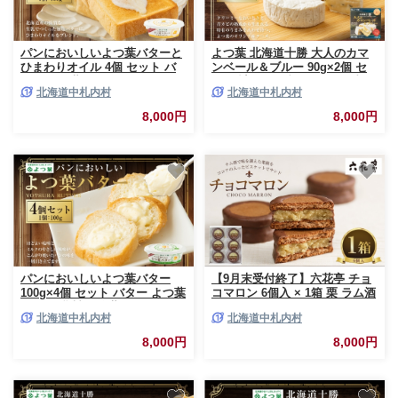
パンにおいしいよつ葉バターと
よつ葉 北海道十勝 大人のカマ
ひまわりオイル 4個 セット バ
ンベール＆ブルー 90g×2個 セ
ター よつ葉バター ひまわりオ
ット 計180g ブルーチーズ 青カ
北海道中札内村
北海道中札内村
イル 乳製品 冷蔵 [009-0174]
ビ 生乳 はちみつ ジャム フルー
ツ [009-0183]
8,000円
8,000円
パンにおいしいよつ葉バター
【9月末受付終了】六花亭 チョ
100g×4個 セット バター よつ葉
コマロン 6個入 × 1箱 栗 ラム酒
バター 乳製品 冷蔵 [009-0169]
ビスケット ココア ミルクチョ
北海道中札内村
北海道中札内村
コレート 手作業 焼き菓子 チョ
コ チョコレート マロン 洋菓子
8,000円
8,000円
お菓子 菓子 スイーツ 北海道 十
勝 中札内村[023-0263]