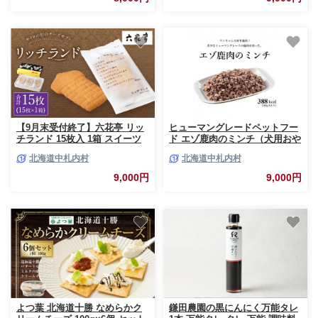
[023-0267]
【9月末受付終了】六花亭 リッ
ヒューマングレードペットフー
チランド 15枚入 1箱 スイーツ
ド エゾ鹿肉のミンチ（犬用おや
ギフト プチギフト プレゼント
つ） 沖縄配送可 [P1-46]
北海道中札内村
北海道中札内村
おやつ お菓子 洋菓子 チーズサ
ブレ チーズ サブレ 北海道 十勝
9,000円
9,000円
中札内村 [023-0049x1]
よつ葉 北海道十勝 なめらかク
鎌田農園の黒にんにく万能タレ