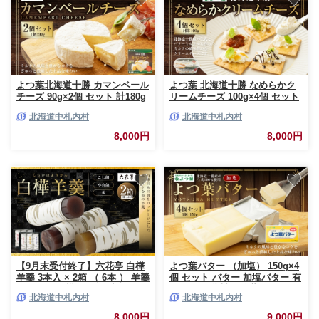
よつ葉北海道十勝 カマンベール
よつ葉 北海道十勝 なめらかク
チーズ 90g×2個 セット 計180g
リームチーズ 100g×4個 セット
生乳 アヒージョ チーズフォン
北海道十勝 なめらかクリームチ
北海道中札内村
北海道中札内村
デュ 乳製品 [009-0178]
ーズ 計400g 生乳 バターミルク
パン [009-0199]
8,000円
8,000円
【9月末受付終了】六花亭 白樺
よつ葉バター （加塩） 150g×4
羊羹 3本入 × 2箱 （ 6本 ） 羊羹
個 セット バター 加塩バター 有
ようかん 白樺 こし餡 小倉餡 栗
塩バター 乳製品 冷蔵 [009-
北海道中札内村
北海道中札内村
詰め合わせ 和菓子 お菓子 菓子
0159]
スイーツ 北海道 十勝 中札内村
8,000円
9,000円