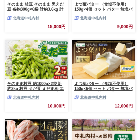
そのまま 枝豆 そのまま 黒えだ
よつ葉バター （食塩不使用）
豆 各約300g×6袋 計約3.6kg 計
150g×4個 セット バター 無塩バ
12袋 黒枝豆 黒 えだ豆 えだまめ
ター 無塩 乳製品 冷蔵 [009-
北海道中札内村
北海道中札内村
食べ比べ 2種 おつまみ お酒 ビ
0164]
ール 晩酌 国産 冷凍 北海道 中
15,000円
9,000円
札内村 [D1-4C]
そのまま枝豆 約1000g×2袋 計
よつ葉バター （食塩不使用）
約2kg 枝豆 えだ豆 えだまめ エ
150g×6個 セット バター 無塩バ
ダマメ おつまみ おやつ 国産 冷
ター 無塩 乳製品 冷蔵 [009-
北海道中札内村
北海道中札内村
凍 [018-0070x1]
0165]
10,000円
12,000円