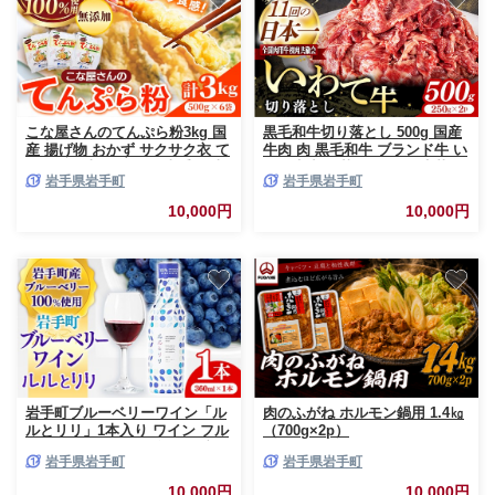
こな屋さんのてんぷら粉3kg 国
黒毛和牛切り落とし 500g 国産
産 揚げ物 おかず サクサク衣 て
牛肉 肉 黒毛和牛 ブランド牛 い
んぷら 添加物不使用 岩手県 岩
わて牛 切り落とし 焼肉 牛丼 す
岩手県岩手町
岩手県岩手町
手町 府金製粉
き焼き バーベキュー BBQ 肉じ
ゃが 肉炒め しゃぶしゃぶ 小分
10,000円
10,000円
け 冷凍 和牛
岩手町ブルーベリーワイン「ル
肉のふがね ホルモン鍋用 1.4㎏
ルとリリ」1本入り ワイン フル
（700g×2p）
ーツワイン 360ml ギフト ブル
岩手県岩手町
岩手県岩手町
ーベリー 酒 プレゼント 贈り物
ぶるーべりー 果実 甘口 お酒 宅
10,000円
10,000円