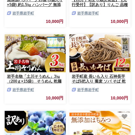
×5袋) 約1.5㎏ ハンバーグ 無添
行受付】【訳あり】りんご 品種
加 手づくり おかず 湯煎 時短
おまかせ 約5kg 令和8年産 りん
岩手県岩手町
岩手県岩手町
豚肉 100％ 簡単調理 加熱調理
ご リンゴ ジョナゴールド シナ
済 お弁当 惣菜 冷凍 ひき肉 肉
ノゴールド フジ フルーツ 果物
10,000円
10,000円
お肉 冷凍 岩手県 岩手町
くだもの アップル 甘み 酸味 濃
厚 岩手産 岩手県産 岩手県 岩手
町 髙村果樹園
岩手名物「土川そうめん」3㎏
岩手町産 長いも入り 石神長芋
（200ｇ×15袋） そうめん 乾麺
そば6把入り 蕎麦 ソバ そば 乾
麺類 麺 素麺 干しそうめん なめ
麺 1.2kg 長芋 岩手県 岩手町
岩手県岩手町
岩手県岩手町
らか つるつる のど越し 小分け
ギフト 贈り物 岩手県 岩手町
10,000円
10,000円