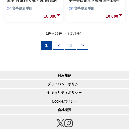
国産 肉 豚肉 やまと豚 鍋 焼肉
手中央自動車学校教習料金割引
豚ロース 豚バラ 豚こま モモス
券【岩手町でのみ利用可能】 割
岩手県岩手町
岩手県岩手町
ライス ひき肉 とんかつ 生姜焼
引クーポン 利用券 サービス券
き 焼肉用 真空パック 小分け 冷
普通免許 特殊車両等自動車 自
10,000円
10,000円
凍 岩手県 岩手町
動車教習所 運転免許 免許取得
教習 岩手県 岩手町
1件～30件
（全259件）
1
2
3
>
利用規約
プライバシーポリシー
セキュリティポリシー
Cookieポリシー
会社概要