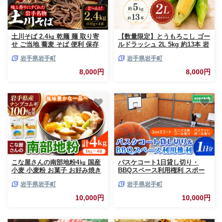
土川そば 2.4㎏ 乾麺 麺 取り寄
【数量限定】とうもろこし ゴー
せ ご当地 蕎麦 そば 便利 保存
ルドラッシュ 2L 5kg 約13本 岩
食 常温 保管 人気 国内製造 岩
手県 岩手町産 2026年発送 スイ
岩手県岩手町
岩手県岩手町
手県 名物
ートコーン 朝採れ トウモロコ
シ 夏ギフト とうきび コーン 野
8,000円
8,000円
菜 夏野菜 甘い 旬 5kg 約13本
大容量 産地直送
こな屋さんの南部地粉4㎏ 国産
バスケコート1日貸し切り・
小麦 小麦粉 お菓子 お好み焼き
BBQスペース利用権利 スポー
うどん すいとん ひっつみ 岩手
ツ バスケ バスケットボール ス
岩手県岩手町
岩手県岩手町
県 岩手町 府金製粉
ポーツ 施設 コート 利用権利 貸
し切り BBQ バーベキュー アウ
10,000円
10,000円
トドア 岩手県 岩手町 スクラッ
チ