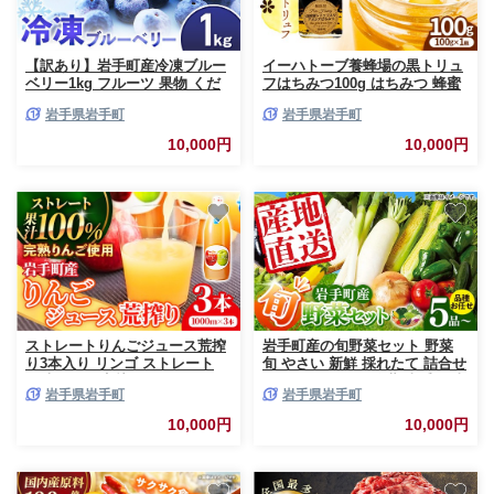
【訳あり】岩手町産冷凍ブルー
イーハトーブ養蜂場の黒トリュ
ベリー1kg フルーツ 果物 くだ
フはちみつ100g はちみつ 蜂蜜
もの おやつ スイーツ デザート
ハチミツ ハニー アカシア トリ
岩手県岩手町
岩手県岩手町
ジャム スムージー ヨーグルト
ュフ 黒トリュフ イーハトーブ
お菓子作り 冷凍 訳あり 業務用
養蜂場 香り おやつ 料理 芳醇
10,000円
10,000円
岩手県 岩手町 岩手缶詰
岩手県 岩手町 イーハトーブ養
蜂場
ストレートりんごジュース荒搾
岩手町産の旬野菜セット 野菜
り3本入り リンゴ ストレート
旬 やさい 新鮮 採れたて 詰合せ
果汁 100％ 完熟 フルーツ 果物
セット おまかせ 冷蔵 岩手県 岩
岩手県岩手町
岩手県岩手町
ジュース 荒搾り じゅーす ドリ
手町
ンク リンゴジュース 瓶ジュー
10,000円
10,000円
ス 1000ml × 3本 岩手県 岩手町