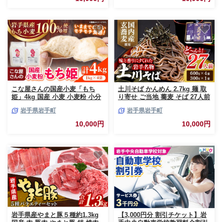
飲み 家飲み ご当地 岩手県 岩手
町 岩手町ふるさと振興公社
こな屋さんの国産小麦「もち
土川そば かんめん 2.7kg 麺 取
姫」4kg 国産 小麦 小麦粉 小分
り寄せ ご当地 蕎麦 そば 27人前
け お菓子 麺 パン すいとん モ
大容量 小分け 個包装 便利 乾麺
岩手県岩手町
岩手県岩手町
チモチ もち姫 岩手県 岩手町 府
保存食 常温 保管 人気 国内製造
金製粉
蕎麦 乾麺 岩手県 名物
10,000円
10,000円
岩手県産やまと豚５種約1.3kg
【3,000円分 割引チケット】岩