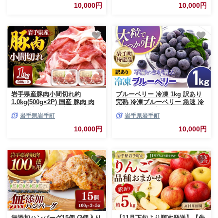
お酒 宅飲み 家飲み ご当地 岩手
10,000円
10,000円
県 岩手町 岩手町ふるさと振興
公社
岩手県産豚肉小間切れ約
ブルーベリー 冷凍 1kg 訳あり
1.0kg(500g×2P) 国産 豚肉 肉
完熟 冷凍ブルーベリー 急速 冷
豚 小間切れ お肉 小分け 赤身
凍 新鮮 人気 小分け パック 1kg
岩手県岩手町
岩手県岩手町
旨み 料理 焼肉 野菜炒め 生姜焼
フルーツ 果物
き 冷凍 岩手県 岩手町
10,000円
10,000円
無添加ハンバーグ15個 (3個入り
【11月下旬より順次発送】【先