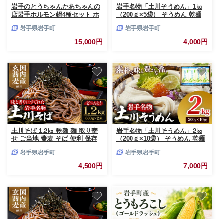
岩手のとうちゃんかあちゃんの
岩手名物「土川そうめん」1㎏
店岩手ホルモン鍋4種セット ホ
（200ｇ×5袋） そうめん 乾麺
ルモン鍋 豚チゲ鍋 塩ホルモン
麺類 麺 素麺 干しそうめん なめ
岩手県岩手町
岩手県岩手町
鍋 ホルチゲ鍋 お肉 豚肉 ホルモ
らか つるつる のど越し 小分け
ン 鍋 4種 セット お手軽 簡単調
ギフト 贈り物 岩手県 岩手町
15,000円
4,000円
理 食べ比べ 冷凍 岩手県 岩手町
佐藤精肉店
土川そば 1.2㎏ 乾麺 麺 取り寄
岩手名物「土川そうめん」2㎏
せ ご当地 蕎麦 そば 便利 保存
（200ｇ×10袋） そうめん 乾麺
食 常温 保管 人気 国内製造 岩
麺類 麺 素麺 干しそうめん なめ
岩手県岩手町
岩手県岩手町
手県 名物
らか つるつる のど越し 小分け
ギフト 贈り物 岩手県 岩手町
4,500円
7,000円