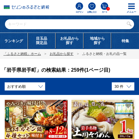
0
メニュー
ログイン
お気に入り
カート
目玉品
お礼品から
地域から
ランキング
特集
限定品
探す
探す
「ふるさと納税」ホーム
お礼品から探す
ふるさと納税・お礼の品一覧
「岩手県岩手町」の検索結果：259件(1ページ目)