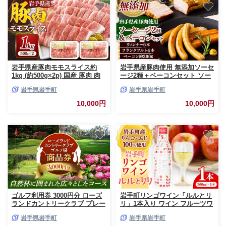
岩手県産豚肉モモスライス約
岩手県産豚肉使用 無添加ソーセ
1kg (約500g×2p) 国産 豚肉 肉
ージ2種＋ベーコンセット ソー
豚 お肉 もも肉 豚もも肉 モモス
セージ ベーコン フランクフル
岩手県岩手町
岩手県岩手町
ライス 小分け 焼肉 野菜炒め 生
ト 無添加 豚肉 燻製 人気 おか
姜焼き 岩手県 岩手町
ず つまみ ギフト 贈り物 お中元
10,000円
10,000円
お歳暮 岩手県 岩手町
ゴルフ利用券 3000円分 ローズ
岩手町リンゴワイン「ルルとリ
ランドカントリークラブ プレー
リ」1本入り ワイン フルーツワ
利用券 ゴルフチケット チケッ
イン 360ml ギフト りんご 酒 プ
岩手県岩手町
岩手県岩手町
ト お出かけ 体験 小旅行 休暇
レゼント 贈り物 林檎 果実 甘口