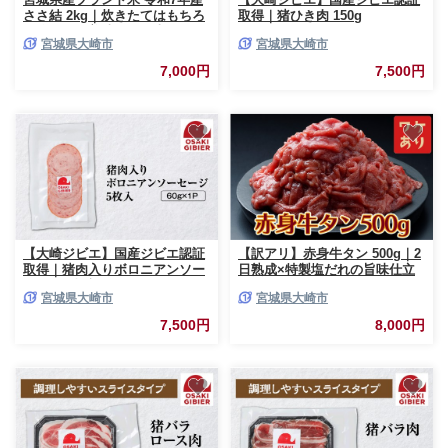
ささ結 2kg｜炊きたてはもちろ
取得｜猪ひき肉 150g
ん冷めても美味しい白米
宮城県大崎市
宮城県大崎市
7,000円
7,500円
【大崎ジビエ】国産ジビエ認証
【訳アリ】赤身牛タン 500g｜2
取得｜猪肉入りボロニアンソー
日熟成×特製塩だれの旨味仕立
セージ 5枚入り
て
宮城県大崎市
宮城県大崎市
7,500円
8,000円