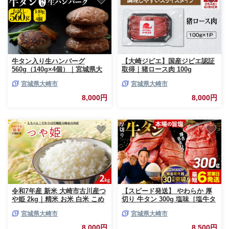
牛タン入り生ハンバーグ
【大崎ジビエ】国産ジビエ認証
560g（140g×4個）｜宮城県大
取得｜猪ロース肉 100g
崎市 古川ミート製造・冷凍便
宮城県大崎市
宮城県大崎市
個別真空 小分け ハンバーグ 肉
牛 牛肉 牛タン 冷凍 惣菜 牛タ
8,000円
8,000円
ンハンバーグ 古川ミート お試
し ふるさと納税 ハンバーグ 送
料無料
令和7年産 新米 大崎市古川産つ
【スピード発送】 やわらか 厚
や姫 2kg｜精米 お米 白米 こめ
切り 牛タン 300g 塩味［塩牛タ
コメ ご飯 ごはん 大崎市産 宮城
ン 厚切り8mm 沖縄の塩 シママ
宮城県大崎市
宮城県大崎市
県産 ブランド米 送料無料
ース使用 肉 牛肉 タン 仙台 名
物 グルメ 焼肉 小分け 個包装
8,000円
8,500円