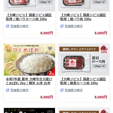
【大崎ジビエ】国産ジビエ認証
【大崎ジビエ】国産ジビエ認証
取得｜猪バラロース肉 100g
取得｜猪バラ肉 100g
宮城県大崎市
宮城県大崎市
8,000円
8,000円
令和7年産 新米 大崎市古川産ひ
【大崎ジビエ】国産ジビエ認証
とめぼれ 2kg｜精米 お米 白米
取得｜猪肩ロース肉 100g
こめ コメ ご飯 ごはん 大崎市産
宮城県大崎市
宮城県大崎市
宮城県産 ブランド米 送料無料
8,000円
8,000円