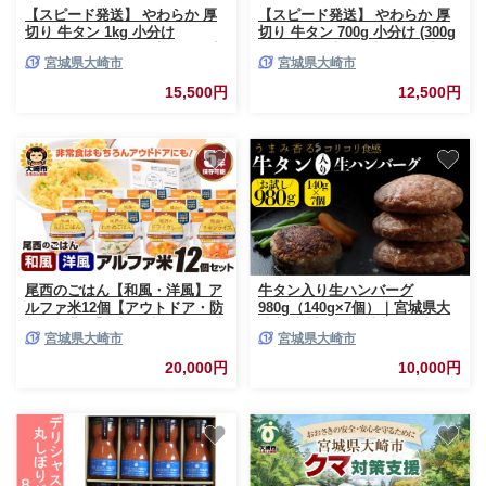
【スピード発送】 やわらか 厚
【スピード発送】 やわらか 厚
切り 牛タン 1kg 小分け
切り 牛タン 700g 小分け (300g
(500g×2P) 塩味［塩牛タン 厚切
＋400g) 塩味［塩牛タン 厚切り
宮城県大崎市
宮城県大崎市
り8mm 沖縄の塩 シママース 肉
8mm 沖縄の塩 シママース使用
牛肉 タン 仙台 名物 グルメ 焼
肉 牛肉 タン 仙台 名物 グルメ
15,500円
12,500円
肉 個包装 味付け 味付き 柔らか
焼肉 小分け 個包装 味付け 味付
厚切 食品 人気 冷凍 焼くだけ
き 柔らか 厚切 食品 冷凍 焼く
にく お肉 バーベキュー BBQ キ
だけ にく お肉 バーベキュー
ャンプ アウトドア お取り寄せ
BBQ キャンプ 宮城県 ギフト 贈
グルメ 宮城県 牛たん ギフト 贈
答 大崎市 古川ミート］fm-tan-
答 大崎市 古川ミート］ fm-tan-
700g-12500
1kg-15500
尾西のごはん【和風・洋風】ア
牛タン入り生ハンバーグ
ルファ米12個【アウトドア・防
980g（140g×7個）｜宮城県大
災・備蓄に】 米 お米 ごはん 非
崎市 古川ミート製造・冷凍便
宮城県大崎市
宮城県大崎市
常食 保存食 防災グッズ 防災 防
個別真空 小分け ハンバーグ 肉
災食 アルファ米 長期保存 ご飯
牛 牛肉 牛タン 冷凍 惣菜 牛タ
20,000円
10,000円
尾西食品 キャンプ アウトドア
ンハンバーグ 古川ミート お試
登山 大崎市
し ふるさと納税 ハンバーグ 送
料無料