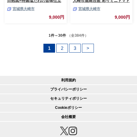
日熟成×特製塩だれの旨味仕立
大崎市鹿島台産 彩りミニトマト
て
詰合せ 2kg
宮城県大崎市
宮城県大崎市
9,000円
9,000円
1件～30件
（全384件）
1
2
3
>
利用規約
プライバシーポリシー
セキュリティポリシー
Cookieポリシー
会社概要