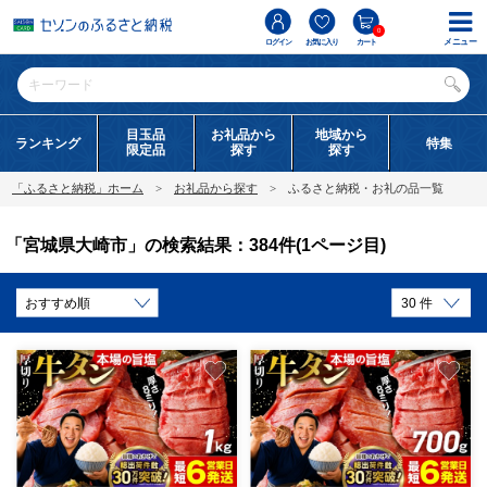
0
メニュー
ログイン
お気に入り
カート
目玉品
お礼品から
地域から
ランキング
特集
限定品
探す
探す
「ふるさと納税」ホーム
お礼品から探す
ふるさと納税・お礼の品一覧
「宮城県大崎市」の検索結果：384件(1ページ目)