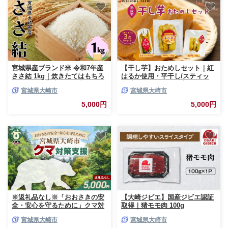
宮城県産ブランド米 令和7年産
【干し芋】おためしセット｜紅
ささ結 1kg｜炊きたてはもちろ
はるか使用・平干し/スティッ
ん冷めても美味しい白米
ク/丸干しの3種食べ比べ
宮城県大崎市
宮城県大崎市
5,000円
5,000円
※返礼品なし※「おおさきの安
【大崎ジビエ】国産ジビエ認証
全・安心を守るために」クマ対
取得｜猪モモ肉 100g
策支援 5,000円｜ os011-5000
宮城県大崎市
宮城県大崎市