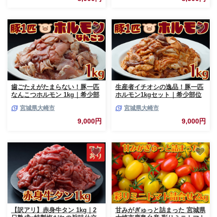
味付け 味付き 柔らか 厚切 食品
人気 冷凍 焼くだけ にく お肉
バーベキュー BBQ キャンプ ア
ウトドア グルメ 宮城県 牛たん
ギフト 贈答 大崎市 古川ミー
ト］fm-tan-300g-8500
歯ごたえがたまらない！豚一匹
生産者イチオシの逸品！豚一匹
なんこつホルモン 1kg｜希少部
ホルモン1kgセット｜希少部位
位10種ミックス×ゆずりんご塩
10種以上ミックス・新鮮直送
宮城県大崎市
宮城県大崎市
だれ仕込み
9,000円
9,000円
【訳アリ】赤身牛タン 1kg｜2
甘みがぎゅっと詰まった 宮城県