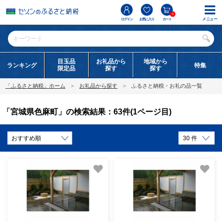
0
メニュー
ログイン
お気に入り
カート
目玉品
お礼品から
地域から
ランキング
特集
限定品
探す
探す
「ふるさと納税」ホーム
お礼品から探す
ふるさと納税・お礼の品一覧
「宮城県色麻町」の検索結果：63件(1ページ目)