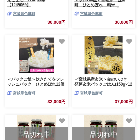
【1245069】
町 ひとめぼれ 精米
10kg(5kg×2)【1692946】
宮城県色麻町
宮城県色麻町
30,000円
30,000円
＜パックご飯＞炊きたてをフレ
＜宮城県産玄米＞金のいぶき
ッシュパック ひとめぼれ12個
発芽玄米パックごはん(150g×12
入×3セット【1676117】
個)×3セット【1676119】
宮城県色麻町
宮城県色麻町
32,000円
37,000円
品切れ中
品切れ中