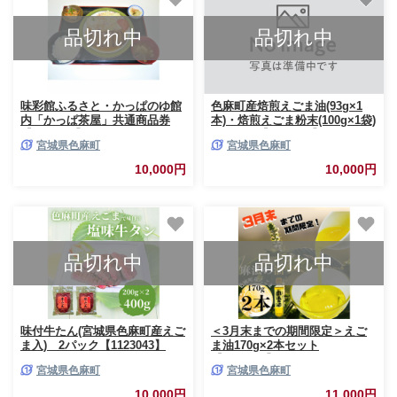
品切れ中
品切れ中
味彩館ふるさと・かっぱのゆ館
色麻町産焙煎えごま油(93g×1
内「かっぱ茶屋」共通商品券
本)・焙煎えごま粉末(100g×1袋)
【1225680】
のセット【1041787】
宮城県色麻町
宮城県色麻町
10,000円
10,000円
品切れ中
品切れ中
味付牛たん(宮城県色麻町産えご
＜3月末までの期間限定＞えご
ま入) 2パック【1123043】
ま油170g×2本セット
【1391409】
宮城県色麻町
宮城県色麻町
10,000円
11,000円