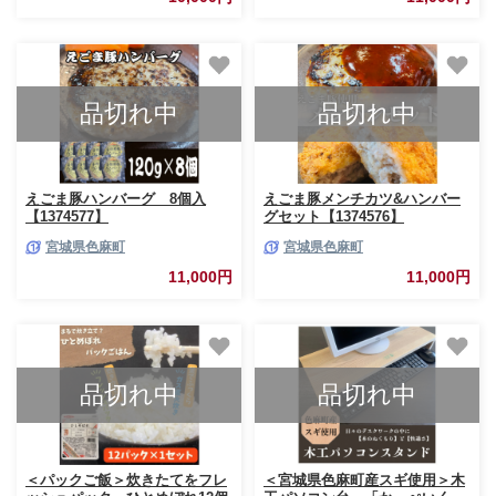
品切れ中
品切れ中
えごま豚ハンバーグ 8個入
えごま豚メンチカツ&ハンバー
【1374577】
グセット【1374576】
宮城県色麻町
宮城県色麻町
11,000円
11,000円
品切れ中
品切れ中
＜パックご飯＞炊きたてをフレ
＜宮城県色麻町産スギ使用＞木