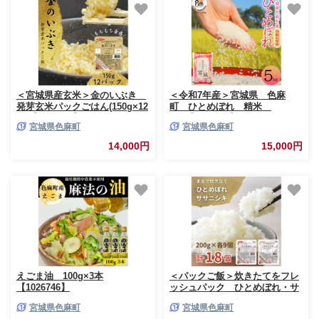
＜宮城県産玄米＞金のいぶき
＜令和7年産＞宮城県 色麻
発芽玄米パックごはん(150g×12
町 ひとめぼれ 精米
個)【1673695】
5kg【1690244】
宮城県色麻町
宮城県色麻町
14,000円
15,000円
えごま油 100g×3本
＜パックご飯＞炊きたてをフレ
【1026746】
ッシュパック ひとめぼれ・サ
サニシキ(白米)18個入
宮城県色麻町
宮城県色麻町
【1722069】