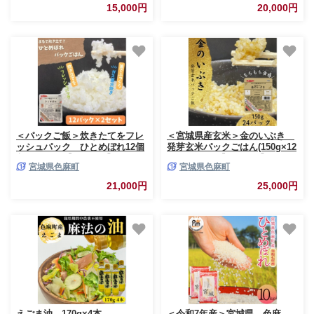
15,000円
20,000円
＜パックご飯＞炊きたてをフレ
＜宮城県産玄米＞金のいぶき
ッシュパック ひとめぼれ12個
発芽玄米パックごはん(150g×12
入×2セット【1676116】
個)×2セット【1676118】
宮城県色麻町
宮城県色麻町
21,000円
25,000円
えごま油 170g×4本
＜令和7年産＞宮城県 色麻