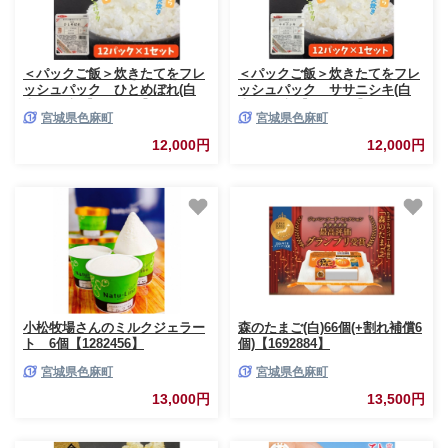
＜パックご飯＞炊きたてをフレ
＜パックご飯＞炊きたてをフレ
ッシュパック ひとめぼれ(白
ッシュパック ササニシキ(白
米)12個入【1673698】
米)12個入【1722068】
宮城県色麻町
宮城県色麻町
12,000円
12,000円
小松牧場さんのミルクジェラー
森のたまご(白)66個(+割れ補償6
ト 6個【1282456】
個)【1692884】
宮城県色麻町
宮城県色麻町
13,000円
13,500円