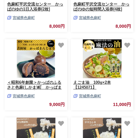
色麻町平沢交流センター かっ
色麻町平沢交流センター かっ
ぱのゆの1日入浴券[2枚]
ぱのゆの短時間入浴券[4枚]
【1374981】
【1375013】
宮城県色麻町
宮城県色麻町
8,000円
8,000円
＜昭和6年創業＞かっぱのふる
えごま油 100g×2本
さと色麻(しかま)町 かっぱま
【1245071】
んじゅう15個【1309177】
宮城県色麻町
宮城県色麻町
9,000円
11,000円