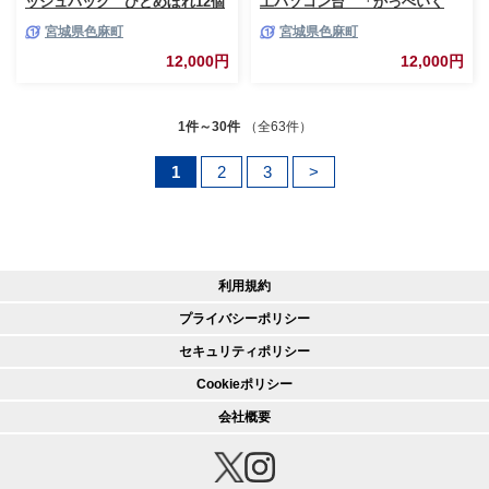
ッシュパック ひとめぼれ12個
工パソコン台 「かっぺいく
入 1セット【1355775】
ん」押印付き【1276228】
宮城県色麻町
宮城県色麻町
12,000円
12,000円
1件～30件
（全63件）
1
2
3
>
利用規約
プライバシーポリシー
セキュリティポリシー
Cookieポリシー
会社概要