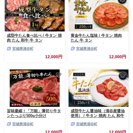
成型牛たん食べ比べ / 牛タン 焼
黄金牛たん塩味 / 牛タン 焼肉
肉 たん 和牛 牛 タン
たん 牛 タン
BBQ【tontaro005】
BBQ【tontaro007】
宮城県涌谷町
宮城県涌谷町
12,000円
12,000円
旨味凝縮！「万能」薄切り牛タ
成型牛たん醤油味（涌谷産醤油
ンたっぷり500g小分け
使用） / 牛タン 焼肉 たん 和牛
（250g×2P） | 牛たん 牛肉 牛
牛 タン BBQ【tontaro004】
宮城県涌谷町
宮城県涌谷町
ぎゅう肉 薄切り 小分け 牛たん
牛タン ぎゅう肉スライス 小分
12,000円
12,000円