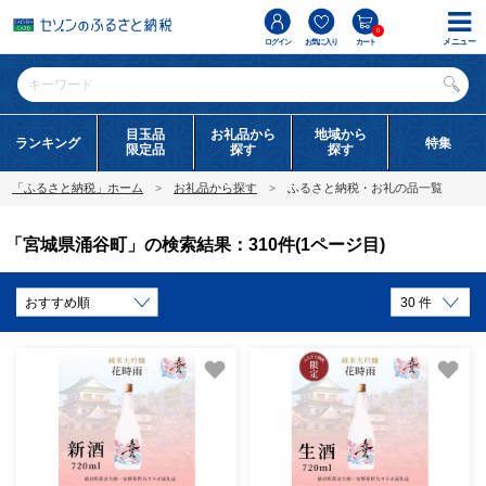
0
メニュー
ログイン
お気に入り
カート
目玉品
お礼品から
地域から
ランキング
特集
限定品
探す
探す
「ふるさと納税」ホーム
お礼品から探す
ふるさと納税・お礼の品一覧
「宮城県涌谷町」の検索結果：310件(1ページ目)