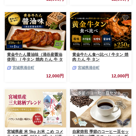
け 人気 牛肉 牛タン【sari011】
黄金牛たん醤油味（涌谷産醤油
黄金牛たん食べ比べ / 牛タン 焼
使用） / 牛タン 焼肉 たん 牛 タ
肉 たん 牛 タン
ン BBQ【tontaro010】
BBQ【tontaro011】
宮城県涌谷町
宮城県涌谷町
12,000円
12,000円
宮城県産 米 5kg お米 こめ コメ
自家焙煎 季節のコーヒー豆セッ