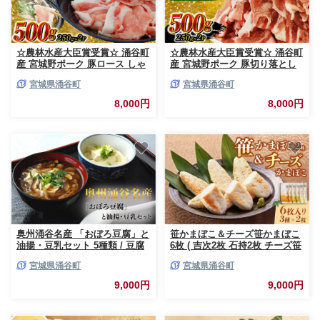
☆農林水産大臣賞受賞☆ 涌谷町
☆農林水産大臣賞受賞☆ 涌谷町
産 宮城野ポーク 豚ロース しゃ
産 宮城野ポーク 豚切り落とし
ぶしゃぶ用 500g (250g×2P) |
500g (250g×2P) | 豚肉 豚 ぶた
宮城県涌谷町
宮城県涌谷町
豚肉 豚 ぶた肉 豚肉スライス 国
肉 豚肉切り落とし 国産豚 小分
産豚 小分け しゃぶしゃぶ 豚ロ
け 小間切れ 細切れ こま切れ 人
8,000円
8,000円
ース 豚ロース肉 人気 豚肉 銘柄
気 豚肉 銘柄豚【sari007】
豚【sari005】
奥州涌谷名産 「おぼろ豆腐」と
笹かまぼこ＆チーズ笹かまぼこ
油揚・豆乳セット 5種類 / 豆腐
6枚 ( 吉次2枚 石持2枚 チーズ笹
大豆 豆 油揚げ 練り物 練り製品
かまぼこ蔵王 2枚 ) ／ 蒲鉾 高政
宮城県涌谷町
宮城県涌谷町
ご当地 セット 詰め合わせ
すり身【ktkm005】
9,000円
9,000円