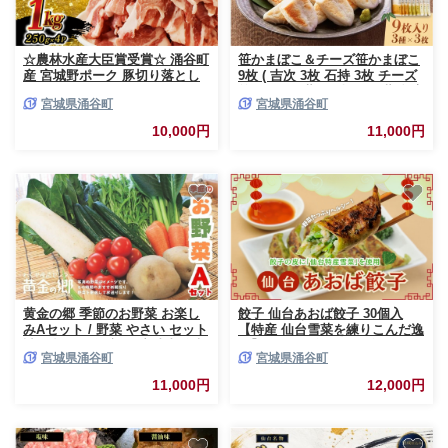
☆農林水産大臣賞受賞☆ 涌谷町
笹かまぼこ＆チーズ笹かまぼこ
産 宮城野ポーク 豚切り落とし
9枚 ( 吉次 3枚 石持 3枚 チーズ
1kg (250g×4P) | 豚肉 豚 ぶた肉
笹かまぼこ蔵王 3枚 ) ／ 蒲鉾 高
宮城県涌谷町
宮城県涌谷町
豚肉切り落とし 国産豚 小分け
政 すり身【ktkm006】
小間切れ 細切れ こま切れ 人気
10,000円
11,000円
豚肉 銘柄豚【sari008】
黄金の郷 季節のお野菜 お楽し
餃子 仙台あおば餃子 30個入
みAセット / 野菜 やさい セット
【特産 仙台雪菜を練りこんだ逸
詰め合わせ 旬 新鮮 産地直送 朝
品】 / 餃子 ギョウザ ギョーザ
宮城県涌谷町
宮城県涌谷町
採れ ※配送不可地域あり
豚肉 おかず 晩ごはん 惣菜 お惣
菜 弁当 ご当地
11,000円
12,000円