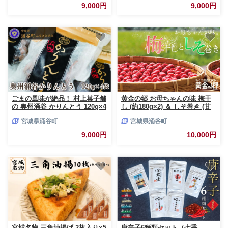
9,000円
9,000円
ごまの風味が絶品！ 村上菓子舗
黄金の郷 お母ちゃんの味 梅干
の 奥州涌谷 かりんとう 120g×4
し (約180g×2) ＆ しそ巻き (甘
袋 / かりんとう 菓子 和菓子 お
口・辛口 計2パック) セット / 梅
宮城県涌谷町
宮城県涌谷町
やつ 和風スイーツ 和スイーツ
干し 梅干 うめ ウメ ご飯のお供
手作り 食べ比べ
9,000円
10,000円
宮城名物 三角油揚げ 2枚入り×5
唐辛子6種類セット（七香、