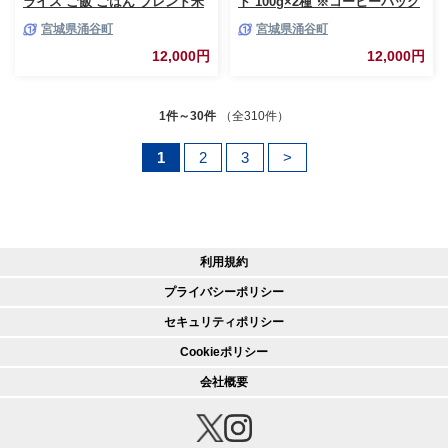
ライス ご飯 ごはん ブレンド米
ト 100g×2種 ※コーヒーバッグ
白米 三大銘柄（ひとめぼれ サ
付き / コーヒー 珈琲 coffee ブ
宮城県涌谷町
宮城県涌谷町
サニシキ つや姫）国産 お取り
レンド コーヒー豆
寄せ【araseki001】
12,000円
12,000円
1件～30件
（全310件）
1
2
3
>
利用規約
プライバシーポリシー
セキュリティポリシー
Cookieポリシー
会社概要