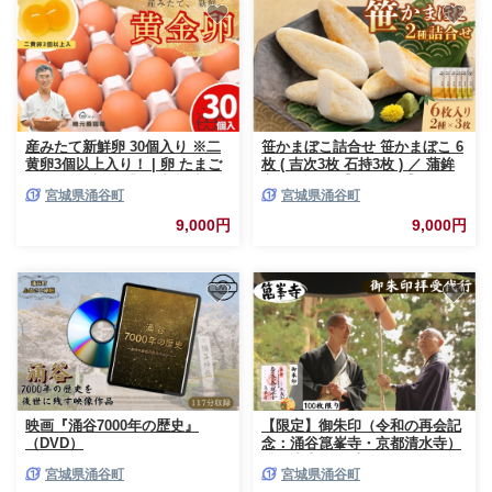
産みたて新鮮卵 30個入り ※二
笹かまぼこ詰合せ 笹かまぼこ 6
黄卵3個以上入り！ | 卵 たまご
枚 ( 吉次3枚 石持3枚 ) ／ 蒲鉾
玉子 鶏卵 新鮮 濃厚 生卵 赤玉
高政 すり身【ktkm001】
宮城県涌谷町
宮城県涌谷町
たまご 目玉焼き オムレツ 健康
産地直送 ※沖縄・離島への配送
9,000円
9,000円
不可
映画『涌谷7000年の歴史』
【限定】御朱印（令和の再会記
（DVD）
念：涌谷箟峯寺・京都清水寺）
「箟峯寺」拝受
宮城県涌谷町
宮城県涌谷町