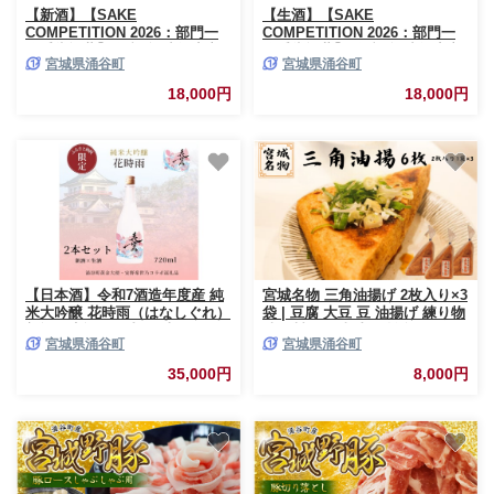
【新酒】【SAKE
【生酒】【SAKE
COMPETITION 2026：部門一
COMPETITION 2026：部門一
位受賞酒蔵】令和7酒造年度産
位受賞酒蔵】 令和7酒造年度産
宮城県涌谷町
宮城県涌谷町
純米大吟醸 花時雨（はなしぐ
純米大吟醸 花時雨（はなしぐ
れ）
れ）
18,000円
18,000円
【日本酒】令和7酒造年度産 純
宮城名物 三角油揚げ 2枚入り×3
米大吟醸 花時雨（はなしぐれ）
袋 | 豆腐 大豆 豆 油揚げ 練り物
新酒・生酒飲み比べ2本セット
練り製品 ご当地 ※離島への配
宮城県涌谷町
宮城県涌谷町
送不可
35,000円
8,000円