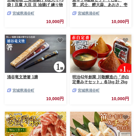
袋 | 豆腐 大豆 豆 油揚げ 練り物
雷、武士、鰹大蒜、あおさ、壱
練り製品 ご当地 ※離島への配
味）◇
宮城県涌谷町
宮城県涌谷町
送不可
10,000円
10,000円
涌谷竜文塗箸 1膳
明治42年創業 川敬醸造の「赤白
定番みそセット」各1kg 計 2kg
【職人の金メダル「黄綬褒章」
宮城県涌谷町
宮城県涌谷町
受章】 / 味噌 みそ お味噌 味噌
汁 みそ汁 朝食 和食 手作り 調
10,000円
10,000円
味料 発酵 発酵調味料 国産