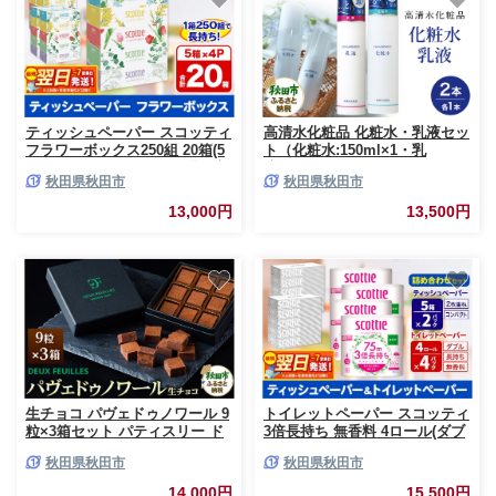
ティッシュペーパー スコッティ
高清水化粧品 化粧水・乳液セッ
フラワーボックス250組 20箱(5
ト（化粧水:150ml×1・乳
箱×4パック) ティッシュ 秋田市
液:120ml×1）
秋田県秋田市
秋田県秋田市
オリジナル 最短翌日発送 [ティ
ッシュ スコッティ(SCOTTIE)
13,000円
13,500円
スコッティティシュー 新生活]
生チョコ パヴェドゥノワール 9
トイレットペーパー スコッティ
粒×3箱セット パティスリー ド
3倍長持ち 無香料 4ロール(ダブ
ゥ・フィーユ
ル)×4P ＆ ティッシュペーパー
秋田県秋田市
秋田県秋田市
スコッティ10箱(5箱×2P) 秋田市
オリジナル 最短翌日発送 [スコ
14,000円
15,500円