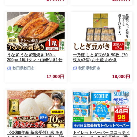
ッティ フラワーパック トイレ
ットペーパー 日本製紙クレシア
ティッシュ スコッティ
(SCOTTIE) スコッティティシュ
ー 新生活]
うなぎ うなぎ蒲焼き 160～
一乃穂 しとぎ豆がき 90枚（30
200g× 1尾 (タレ・山椒付き) 仕
枚入×3個) お土産 おかき
出しのせきや 鰻 土用の丑の日
秋田県秋田市
秋田県秋田市
国産
17,000円
18,000円
《令和8年産 新米受付》米 あき
トイレットペーパー スコッティ