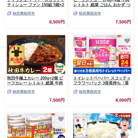
ティシュー ファン 150組 5箱×2
レトルト 総菜 ごはん おかず つ
パック 秋田市オリジナル 最短
まみ
秋田県秋田市
秋田県秋田市
翌日発送 [ティッシュ スコッテ
ィ(SCOTTIE) スコッティティシ
6,500円
7,500円
ュー]
秋田牛極上カレー 200g×2個 ビ
トイレットペーパー スコッティ
ーフカレー レトルト 総菜 牛肉
フラワーパック 3倍長持ち〈香
り付〉4ロール(ダブル)×2パック
秋田県秋田市
秋田県秋田市
秋田市オリジナル 最短翌日発送
[スコッティ フラワーパック ト
7,500円
8,000円
イレットペーパー 日本製紙クレ
シア 新生活]