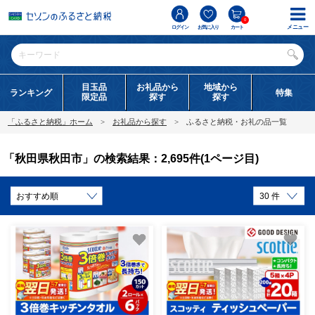
0
メニュー
ログイン
お気に入り
カート
目玉品
お礼品から
地域から
ランキング
特集
限定品
探す
探す
「ふるさと納税」ホーム
お礼品から探す
ふるさと納税・お礼の品一覧
「秋田県秋田市」の検索結果：2,695件(1ページ目)