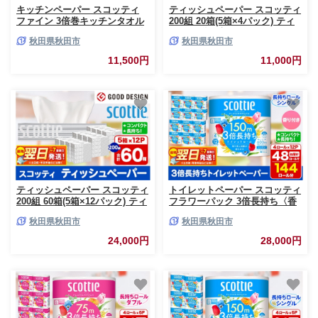
キッチンペーパー スコッティ
ティッシュペーパー スコッティ
ファイン 3倍巻キッチンタオル
200組 20箱(5箱×4パック) ティ
150カット 2ロール×6パック 秋
ッシュ 秋田市オリジナル 最短
秋田県秋田市
秋田県秋田市
田市オリジナル 最短翌日発送
翌日発送 [ティッシュ ボックス
[スコッティ キッチンペーパー
ティッシュ スコッティ
11,500円
11,000円
日本製紙クレシア]
(SCOTTIE) スコッティティシュ
ー 新生活]
ティッシュペーパー スコッティ
トイレットペーパー スコッティ
200組 60箱(5箱×12パック) ティ
フラワーパック 3倍長持ち〈香
ッシュ 日用品 最短翌日発送 [テ
り付〉4ロール(シングル)×12パ
秋田県秋田市
秋田県秋田市
ィッシュ ボックスティッシュ
ック 日用品 最短翌日発送 [スコ
スコッティ(SCOTTIE) スコッテ
ッティ フラワーパック トイレ
24,000円
28,000円
ィティシュー]
ットペーパー 日本製紙クレシア
新生活]