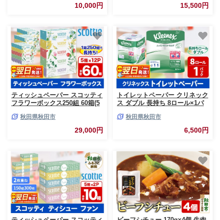
の恵み 循環型農業 もみがら く
米 小分け ご飯 ごはん 米どころ
10,000円
15,500円
ん炭]
秋田県産 5kg袋]
ティッシュペーパー スコッティ
トイレットペーパー クリネック
フラワーボックス250組 60箱(5
ス ダブル 長持ち 8ロール×1パ
箱×12パック) ティッシュ 日用
ック 秋田市オリジナル 最短翌
秋田県秋田市
秋田県秋田市
品 最短翌日発送 [ティッシュ ス
日発送 [クリネックス 長持ちロ
コッティ(SCOTTIE) スコッティ
ール トイレットペーパー 日本
29,000円
6,500円
ティシュー]
製紙クレシア 新生活]
ティッシュペーパー スコッティ
ビーフシチュー 170g×4個 牛肉