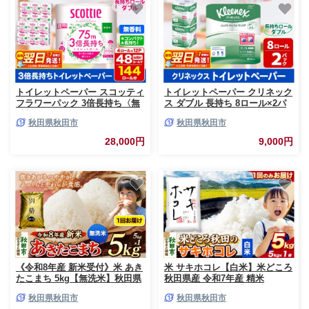
トイレットペーパー スコッティ
トイレットペーパー クリネック
フラワーパック 3倍長持ち〈無
ス ダブル 長持ち 8ロール×2パ
香料〉4ロール(ダブル)×12パッ
ック 秋田市オリジナル 最短翌
秋田県秋田市
秋田県秋田市
ク 日用品 最短翌日発送 [スコッ
日発送 [クリネックス 長持ちロ
ティ フラワーパック トイレッ
ール トイレットペーパー 日本
28,000円
9,000円
トペーパー 日本製紙クレシア
製紙クレシア 新生活]
新生活]
《令和8年産 新米受付》米 あき
米 サキホコレ【白米】米どころ
たこまち 5kg【無洗米】秋田県
秋田県産 令和7年産 精米
産 [米 コメ 無洗米 あきたこま
5kg（5kg×1袋） [米 お米 こめ
秋田県秋田市
秋田県秋田市
ち おいしい 美味しい 安全 自然
白米 精米 サキホコレ ブランド