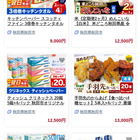
キッチンペーパー スコッティ
米《定期便2ヶ月》めんこいな
ファイン 3倍巻キッチンタオル
【白米】 米どころ秋田県産 令
150カット 2ロール×4パック 秋
和7年産 精米 2kg（2kg×1袋）
秋田県秋田市
秋田県秋田市
田市オリジナル 最短翌日発送
[米 お米 こめ 白米 精米 ブラン
[スコッティ キッチンペーパー
ド米 小分け ご飯 ごはん 米どこ
9,000円
12,500円
日本製紙クレシア]
ろ 秋田県産 2kg袋]
ティッシュ クリネックス 20箱
手羽先のからあげ【食べ比べ4
5箱×4パック 秋田市オリジナル
種セット】5本入×4パック 唐揚
最短翌日発送 [クリネックス テ
げ 総菜 おかず つまみ 鶏肉 塩
秋田県秋田市
秋田県秋田市
ィッシュ ボックスティッシュ
ヤンニョム カレー 甘辛
日本製紙クレシア]
12,500円
13,000円