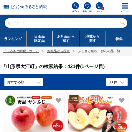
0
メニュー
ログイン
お気に入り
カート
目玉品
お礼品から
地域から
ランキング
特集
限定品
探す
探す
「ふるさと納税」ホーム
お礼品から探す
ふるさと納税・お礼の品一覧
「山形県大江町」の検索結果：421件(1ページ目)