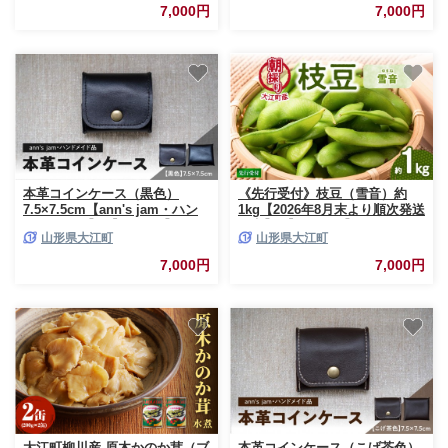
7,000円
7,000円
本革コインケース（黒色）
《先行受付》枝豆（雪音）約
7.5×7.5cm【ann's jam・ハン
1kg【2026年8月末より順次発送
ドメイド品】 【034-001】
予定】 【022-004 】
山形県大江町
山形県大江町
7,000円
7,000円
大江町柳川産 原木かのか茸（ブ
本革コインケース（こげ茶色）