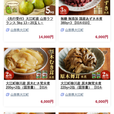
《先行受付》大江町産 山形ラフ
無糖 無添加 国産あずき水煮
ランス 5kg 13～20玉 L～
380g×3 【014-010】
5L【2026年11月中旬頃～発送予
山形県大江町
山形県大江町
定】【048-005 】
14,000円
6,000円
大江町柳川産 原木むき茸水煮
大江町柳川産 原木舞茸水煮
200g×2缶（固形量） 【014-
220g×2缶（固形量） 【014-
015】
018】
山形県大江町
山形県大江町
6,000円
6,000円