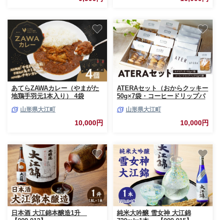
あてらZAWAカレー（やまがた
ATERAセット（おからクッキー
地鶏手羽元1本入り） 4袋
50g×7袋・コーヒードリップパ
【017-001】
ック10g×5袋） 【033-001】
山形県大江町
山形県大江町
10,000円
10,000円
日本酒 大江錦本醸造1升
純米大吟醸 雪女神 大江錦