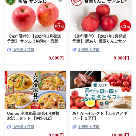
《先行受付》【2027年3月発送
《先行受付》【2027年3月発送
予定】 サンふじ約5kg・秀品
予定】 訳あり 雪室りんごサン
【大江町産・山形りんご・大地
ふじ 約5kg【大江町産・山形り
山形県大江町
山形県大江町
農産】 【028-034】
んご・大地農産】 【028-033】
9,000円
9,000円
Umios 冷凍食品 詰合せ4種類
あとからセレクト【ふるさとギ
お試しセット 【045-012】
フト】１万円
山形県大江町
山形県大江町
9,500円
10,000円