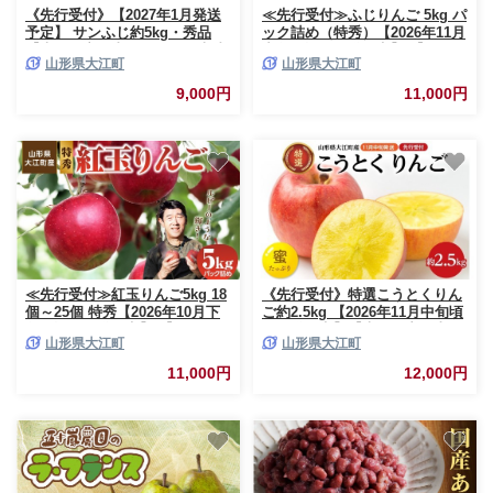
《先行受付》【2027年1月発送
≪先行受付≫ふじりんご 5kg パ
予定】 サンふじ約5kg・秀品
ック詰め（特秀）【2026年11月
【大江町産・山形りんご・大地
中旬～順次発送予定】 【057-
山形県大江町
山形県大江町
農産】 【028-026】
001】
9,000円
11,000円
≪先行受付≫紅玉りんご5kg 18
《先行受付》特選こうとくりん
個～25個 特秀【2026年10月下
ご約2.5kg 【2026年11月中旬頃
旬～順次発送予定】 【057-
～発送予定】【大江町産・山形
山形県大江町
山形県大江町
003】
りんご・大地農産・11月・12
月】 【028-024】
11,000円
12,000円