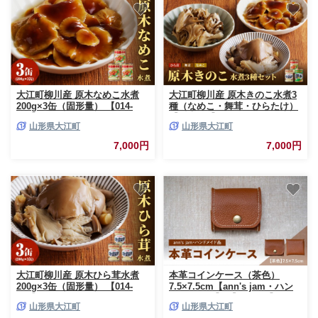
大江町柳川産 原木なめこ水煮
大江町柳川産 原木きのこ水煮3
200g×3缶（固形量） 【014-
種（なめこ・舞茸・ひらたけ）
013】
【014-011】
山形県大江町
山形県大江町
7,000円
7,000円
大江町柳川産 原木ひら茸水煮
本革コインケース（茶色）
200g×3缶（固形量） 【014-
7.5×7.5cm【ann's jam・ハン
014】
ドメイド品】 【034-002】
山形県大江町
山形県大江町