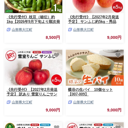
《先行受付》枝豆（秘伝）約
《先行受付》【2027年2月発送
1kg【2026年9月下旬より順次発
予定】 サンふじ約5kg・秀品
送予定】 【022-005】
【大江町産・山形りんご・大地
山形県大江町
山形県大江町
農産】 【028-030】
8,500円
9,000円
《先行受付》【2027年2月発送
蝶谷の生パイ 10個セット
予定】 訳あり 雪室りんごサン
【007-009】
ふじ 約5kg【大江町産・山形り
山形県大江町
山形県大江町
んご・大地農産】 【028-029】
9,000円
9,000円