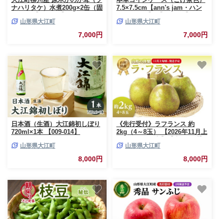
ナハリタケ）水煮200g×2缶（固
7.5×7.5cm【ann's jam・ハン
形量） 【014-016】
ドメイド品】 【034-003】
山形県大江町
山形県大江町
7,000円
7,000円
日本酒（生酒）大江錦初しぼり
《先行受付》ラフランス 約
720ml×1本 【009-014】
2kg（4～8玉） 【2026年11月上
旬頃～発送予定】【山形洋梨】
山形県大江町
山形県大江町
【001-103】
8,000円
8,000円