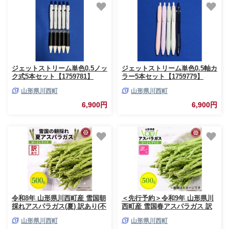
ジェットストリーム単色0.5ノッ
ジェットストリーム単色0.5軸カ
ク式5本セット【1759781】
ラー5本セット【1759779】
山形県川西町
山形県川西町
6,900円
6,900円
令和8年 山形県川西町産 雪国朝
＜先行予約＞令和9年 山形県川
採れアスパラガス(夏) 訳あり(不
西町産 雪国春アスパラガス 訳
揃い)M～2L 相当
あり(不揃い) S～2Lサイズ
山形県川西町
山形県川西町
500g【1764659】
500g【1764700】