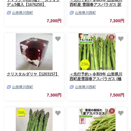
デュ5個入【1676250】
西町産 雪国春アスパラガス 訳
あり(不揃い) S～2L サイズ
山形県川西町
山形県川西町
1kg【1764703】
7,200円
7,300円
クリスタルダリヤ【1203157】
＜先行予約＞令和9年 山形県川
西町産雪国春アスパラガス (極
太) 2Lサイズ
山形県川西町
山形県川西町
250g【1764689】
7,300円
7,500円