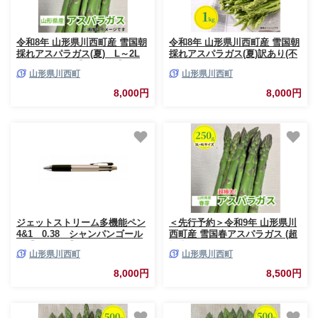
令和8年 山形県川西町産 雪国朝
令和8年 山形県川西町産 雪国朝
採れアスパラガス(夏) L～2L
採れアスパラガス(夏)訳あり(不
サイズ 500g【1764664】
揃い)M～2L 相当
山形県川西町
山形県川西町
1kg【1764660】
8,000円
8,000円
ジェットストリーム多機能ペン
＜先行予約＞令和9年 山形県川
4&1 0.38 シャンパンゴール
西町産 雪国春アスパラガス (超
ド【1759650】
極太)3L～4Lサイズ
山形県川西町
山形県川西町
250g【1764693】
8,000円
8,500円