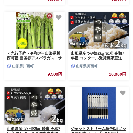
＜先行予約＞令和9年 山形県川
山形県産つや姫2kg 玄米 令和7
西町産 雪国春アスパラガス Lサ
年産 コンクール受賞農家直送
イズ 500g【1764685】
＜浦田農園＞【1697252】
山形県川西町
山形県川西町
9,500円
10,000円
山形県産つや姫2kg 精米 令和7
ジェットストリーム単色0.5ノッ