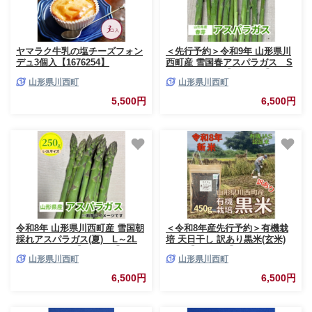
ヤマラク牛乳の塩チーズフォン
＜先行予約＞令和9年 山形県川
デュ3個入【1676254】
西町産 雪国春アスパラガス S
サイズ 250g【1764668】
山形県川西町
山形県川西町
5,500円
6,500円
令和8年 山形県川西町産 雪国朝
＜令和8年産先行予約＞有機栽
採れアスパラガス(夏) L～2L
培 天日干し 訳あり黒米(玄米)
サイズ 250g【1764661】
450g【1733884】
山形県川西町
山形県川西町
6,500円
6,500円