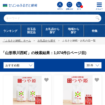
0
メニュー
ログイン
お気に入り
カート
目玉品
お礼品から
地域から
ランキング
特集
限定品
探す
探す
「ふるさと納税」ホーム
お礼品から探す
ふるさと納税・お礼の品一覧
「山形県川西町」の検索結果：1,074件(1ページ目)