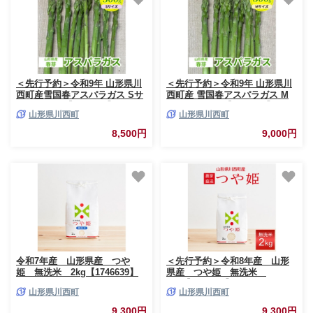
＜先行予約＞令和9年 山形県川
＜先行予約＞令和9年 山形県川
西町産雪国春アスパラガス Sサ
西町産 雪国春アスパラガス M
イズ 500g【1764672】
サイズ 500g【1764682】
山形県川西町
山形県川西町
8,500円
9,000円
令和7年産 山形県産 つや
＜先行予約＞令和8年産 山形
姫 無洗米 2kg【1746639】
県産 つや姫 無洗米
2kg【1755851】
山形県川西町
山形県川西町
9,300円
9,300円