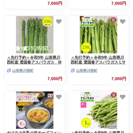
7,000円
7,000円
＜先行予約＞令和9年 山形県川
＜先行予約＞令和9年 山形県川
西町産 雪国春アスパラガス M
西町産 雪国春アスパラガス Lサ
サイズ 250g【1764675】
イズ 250g【1764684】
山形県川西町
山形県川西町
7,000円
7,000円
ヤマラク牛乳の塩チーズフォン
＜先行予約＞令和9年 山形県川