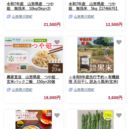
令和7年産 山形県産 つや
令和7年産 山形県産 つや
姫 無洗米 10kg(5kg×2)
姫 無洗米 5kg【1746670】
【1746689】
山形県川西町
山形県川西町
21,500円
12,500円
農家直送 山形県産 つや姫
＜令和8年産先行予約＞有機栽
玄米パックご飯 150g×20個
培 天日干し 訳あり黒米(玄米)
【1685459】
150g【1733878】
山形県川西町
山形県川西町
19,000円
3,600円