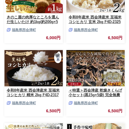
きのこ屋の肉厚なところを選ん
令和8年産米 西会津産米 至福米
だ生しいたけ 約1kg(約200g×5
コシヒカリ 玄米 2kg F4D-2325
パック) 生しいたけ 椎茸 シイタ
福島県西会津町
福島県西会津町
ケ しいたけ 会津産 生 きのこ
食品 F4D-0702
6,000円
6,500円
令和8年産米 西会津産米 至福米
＜特選＞西会津産 乾燥きくらげ
コシヒカリ 精米 2kg F4D-2317
小セット(黒15g×5袋) 完全無農
薬 乾燥 きくらげ 国産 木耳 キ
福島県西会津町
福島県西会津町
クラゲ 食品 F4D-2259
6,500円
6,500円