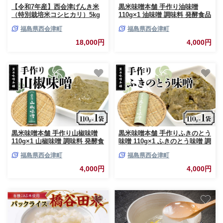
【令和7年産】西会津げんき米
黒米味噌本舗 手作り油味噌
（特別栽培米コシヒカリ）5kg
110g×1 油味噌 調味料 発酵食品
精米 米 お米 おこめ ご飯 ごは
食品 F4D-2201
福島県西会津町
福島県西会津町
ん 福島県 西会津町 F4D-0025
18,000円
4,000円
黒米味噌本舗 手作り山椒味噌
黒米味噌本舗 手作りふきのとう
110g×1 山椒味噌 調味料 発酵食
味噌 110g×1 ふきのとう味噌 調
品 食品 F4D-2203
味料 発酵食品 食品 F4D-2204
福島県西会津町
福島県西会津町
4,000円
4,000円