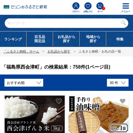
0
メニュー
ログイン
お気に入り
カート
目玉品
お礼品から
地域から
ランキング
特集
限定品
探す
探す
「ふるさと納税」ホーム
お礼品から探す
ふるさと納税・お礼の品一覧
「福島県西会津町」の検索結果：758件(1ページ目)