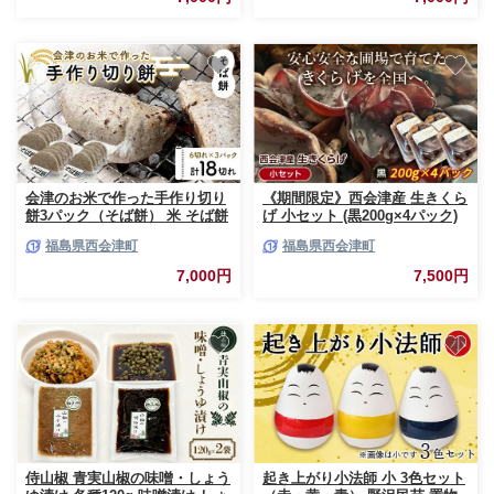
会津のお米で作った手作り切り
《期間限定》西会津産 生きくら
餅3パック（そば餅） 米 そば餅
げ 小セット (黒200g×4パック)
西会津 F4D-2110
完全無農薬 生 きくらげ 木耳 キ
福島県西会津町
福島県西会津町
クラゲ 国産 おつまみ 食品 F4D-
2262
7,000円
7,500円
侍山椒 青実山椒の味噌・しょう
起き上がり小法師 小 3色セット