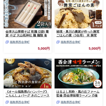
会津大山寒晒そば 乾麺 (2袋) 蕎
秘境・奥川の農家が作った舞茸
麦 そば 大山祇神社 麺 麺類 食
ごはんの素（3合用） 米 舞茸
品 F4D-0484
西会津 F4D-2253
福島県西会津町
福島県西会津町
5,000円
5,000円
《オール福島県のハンバーグ》
はるよし和粋・風の丘ファーム
こらんしょバーグ きのこソース
監修 西会津味噌ラーメン (5食
1個 福島牛 ハンバーグ おかず
セット) ラーメン 味噌ラーメン
福島県西会津町
福島県西会津町
お弁当 レトルト 常温保存 保存
みそ味 拉麺 セット 風の丘ファ