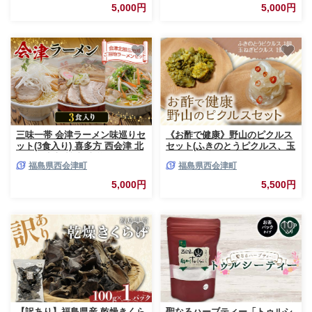
食 備蓄 防災 非常食 食品 F4D-
ーム 麺類 麺 食品 F4D-0223
5,000円
5,000円
2580
三味一帯 会津ラーメン味巡りセ
《お酢で健康》野山のピクルス
ット(3食入り) 喜多方 西会津 北
セット(ふきのとうピクルス、玉
塩原会津山 醤油 味噌 塩 しょう
ねぎピクルス 各1個) ピクルス
福島県西会津町
福島県西会津町
ゆ みそ しお ラーメン 拉麺 セ
セット 詰合せ 保存料不使用 着
ット 麺類 麺 食品 F4D-0487
色料不使用 ふきのとう たまね
5,000円
5,500円
ぎ おつまみ トッピング 食品
F4D-2579
【訳あり】福島県産 乾燥きくら
聖なるハーブティー「トゥルシ