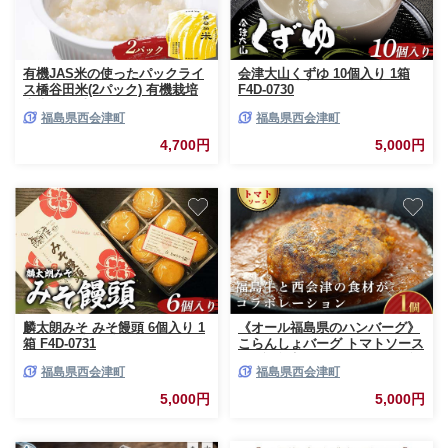
有機JAS米の使ったパックライ
会津大山くずゆ 10個入り 1箱
ス橋谷田米(2パック) 有機栽培
F4D-0730
米 橋谷田米 コシヒカリ こしひ
福島県西会津町
福島県西会津町
かり パック ごはん ご飯 備蓄
防災 非常食 食品 F4D-1686
4,700円
5,000円
麟太朗みそ みそ饅頭 6個入り 1
《オール福島県のハンバーグ》
箱 F4D-0731
こらんしょバーグ トマトソース
1個 福島牛 ハンバーグ おかず
福島県西会津町
福島県西会津町
お弁当 レトルト 常温保存 保存
食 備蓄 防災 非常食 食品 F4D-
5,000円
5,000円
2581