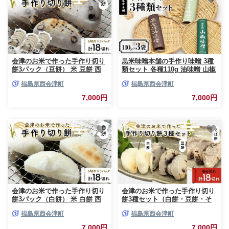
会津のお米で作った手作り切り
黒米味噌本舗の手作り味噌 3種
餅3パック（豆餅） 米 豆餅 西
類セット 各種110g 油味噌 山椒
会津 F4D-2111
味噌 ふきのとう味噌 セット 調
福島県西会津町
福島県西会津町
味料 発酵食品 食品 F4D-2205
7,000円
7,000円
会津のお米で作った手作り切り
会津のお米で作った手作り切り
餅3パック（白餅） 米 白餅 西
餅3種セット（白餅・豆餅・そ
会津 F4D-2112
ば餅） 米 そば餅 西会津 F4D-
福島県西会津町
福島県西会津町
2109
7,000円
7,000円