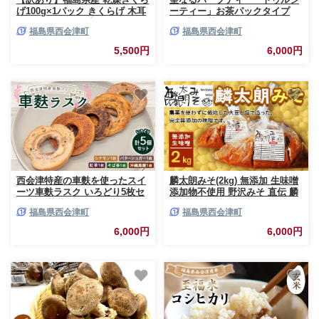
げ100g×1パック きくらげ 木耳
ーティー」お茶パックタイプ
キクラゲ 肉厚 国産 食品 F4D-
10P入り 花 ハーブ ノンカフェ
福島県西会津町
福島県西会津町
2583
イン 福島県 西会津町 飲料 F4D-
2179
5,500円
6,000円
西会津特産の車麩を使ったスイ
麟太朗みそ(2kg) 無添加 生味噌
ーツ車麩ラスク いろどり5枚セ
添加物不使用 野沢みそ 直伝 麟
ット お茶菓子 おやつ 菓子 福島
太朗みそ コシヒカリ みそ 味噌
福島県西会津町
福島県西会津町
県 西会津町 食品 F4D-2181
発酵食品 調味料 食品 F4D-0081
6,000円
6,000円