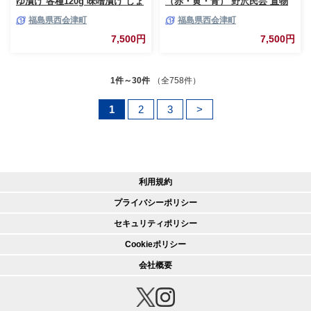
ゆ漬け 各種120g 味噌漬け しょ
（赤・黄・青） 野沢民芸 置物
うゆ漬け 発酵食品 食品 F4D-
縁起物 民芸品 F4D-1684
福島県西会津町
福島県西会津町
2206
7,500円
7,500円
1件～30件
（全758件）
1
2
3
>
利用規約
プライバシーポリシー
セキュリティポリシー
Cookieポリシー
会社概要