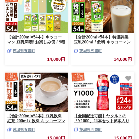
【合計200ml×54本】キッコー
【合計200ml×54本】特濃調製
マン 豆乳満喫! お楽しみ便 / 9種
豆乳200ml / 飲料 キッコーマン
各6本 計54本 詰め合わせ アソ
健康 特濃 豆乳飲料 大豆 パック
茨城県五霞町
茨城県五霞町
ート 飲み比べ 豆乳飲料 豆乳 健
セット 飲み切り 茨城県 五霞町
康 おまかせ おやつ 大豆 パック
【価格改定X】
14,000円
14,000円
定番 飲み切り おすすめ 茨城県
五霞町 N
【合計200ml×54本】豆乳飲料
【全国配送可能】ヤクルトの
紅茶 200ml / 飲料 キッコーマン
「Y1000」24本セット(6本入り
健康 紅茶 豆乳飲料 大豆 パック
×4パック) / 乳製品 乳酸菌飲料
茨城県五霞町
茨城県五霞町
セット 飲み切り 豆乳 茨城県 五
健康 腸活 ストレス緩和 睡眠の
霞町【価格改定】
質向上 乳酸菌シロタ株 機能性
15,000円
15,000円