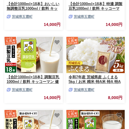
【合計1000ml×18本】おいしい
【合計1000ml×18本】特濃 調製
無調整豆乳1000ml / 飲料 キッ
豆乳1000ml / 飲料 キッコーマ
コーマン 健康 無調整 豆乳飲料
ン 健康 特濃 豆乳飲料 大豆 パ
茨城県五霞町
茨城県五霞町
大豆 パック セット 茨城県 五霞
ック セット 茨城県 五霞町【価
町【価格改定XB】
格改定XB】
14,000円
14,000円
【合計1000ml×18本】調製豆乳
令和7年産 茨城県産 ふくまる
1000ml / 飲料 キッコーマン 健
5kg / お米 精米 特A米 特A 特A
康 大豆 調整豆乳 栄養 大豆たん
評価 旨味 安心 美味しい 茨城県
茨城県五霞町
茨城県五霞町
ぱく タンパク質 パック 茨城県
五霞町【価格改定X】
五霞町【価格改定XB】
14,000円
8,000円