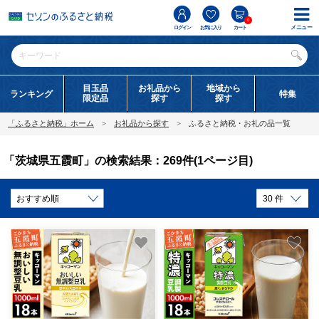
0
メニュー
ログイン
お気に入り
カート
目玉品
お礼品から
地域から
ランキング
特集
限定品
探す
探す
「ふるさと納税」ホーム
お礼品から探す
ふるさと納税・お礼の品一覧
「茨城県五霞町」の検索結果：269件(1ページ目)