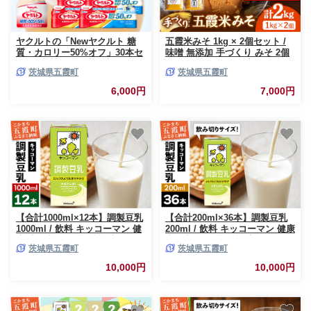
ヤクルトの「Newヤクルト 糖
五霞米みそ 1kg × 2個セット /
質・カロリー50%オフ」30本セ
味噌 無添加 手づくり みそ 2個
ット/ 乳製品 乳酸菌飲料 ヤクル
セット 詰め合わせ 計2kg 五霞
茨城県五霞町
茨城県五霞町
ト カロリーハーフ 糖質カット
米 大豆 国産原料 茨城県 五霞町
健康 乳酸菌 シロタ株 脂肪ゼロ
6,000円
7,000円
スッキリ 甘さひかえめ セット
茨城県 五霞町
【合計1000ml×12本】調製豆乳
【合計200ml×36本】調製豆乳
1000ml / 飲料 キッコーマン 健
200ml / 飲料 キッコーマン 健康
康 大豆 調整豆乳 栄養 大豆たん
大豆 調整豆乳 栄養 大豆たんぱ
茨城県五霞町
茨城県五霞町
ぱく タンパク質 パック 茨城県
く タンパク質 パック 飲み切り
五霞町
茨城県 五霞町
10,000円
10,000円