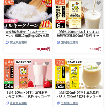
☆令和7年産☆『ミルキークイ
【合計1000ml×6本】おいしい
ーン』精米10kg(5kg×2袋) 出荷
無調整豆乳1000ml / 飲料 キッ
日に合わせて精米 / 米 お米
コーマン 健康 無調整 豆乳飲料
茨城県五霞町
茨城県五霞町
10kg コメ こめ 人気 銘柄 家計
大豆 パック セット 茨城県 五霞
応援 中山産業 家庭用 茨城県産
町
18,000円
5,000円
茨城県 五霞町【価格変更AB】
【合計200ml×54本】豆乳飲料
【合計200ml×54本】豆乳飲料
いちご 200ml / 飲料 キッコーマ
バナナ 200ml / 飲料 キッコーマ
ン 健康 いちご ストロベリー 豆
ン 健康 バナナ 豆乳 おやつ 豆
茨城県五霞町
茨城県五霞町
乳 豆乳飲料 大豆 パック セット
乳飲料 大豆 パック セット 飲み