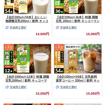
【合計200ml×54本】おいしい
【合計200ml×36本】特濃 調製
無調整豆乳200ml / 飲料 キッコ
豆乳 200ml / 飲料 キッコーマン
ーマン 健康 無調整 豆乳飲料 大
健康 特濃 豆乳飲料 大豆 パック
茨城県五霞町
茨城県五霞町
豆 パック セット 飲み切り 茨城
セット 飲み切り 茨城県 五霞町
県 五霞町 【価格改定X】
14,000円
10,000円
【合計1000ml×12本】特濃 調製
【合計200ml×54本】豆乳飲料
豆乳1000ml / 飲料 キッコーマ
麦芽コーヒー 200ml / 飲料 キッ
ン 健康 特濃 豆乳飲料 大豆 パ
コーマン 健康 麦芽 コーヒー 豆
茨城県五霞町
茨城県五霞町
ック セット 茨城県 五霞町
乳飲料 大豆 パック セット 飲み
切り 豆乳アイス 茨城県 五霞町
10,000円
15,000円
【価格改定】