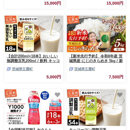
飲み切り 茨城県 五霞町【価格
切り 小腹満たし 豆乳プリン 茨
15,000円
15,000円
改定】
城県 五霞町【価格改定】
【合計200ml×18本】おいしい
【新米先行予約】 令和8年産 茨
無調整豆乳200ml / 飲料 キッコ
城県産 にじのきらめき 5kg / 新
ーマン 健康 無調整 豆乳飲料 大
米 先行受付 先行予約 2026年 米
茨城県五霞町
茨城県五霞町
豆 パック セット 飲み切り 茨城
お米 精米 旨味 安心 美味しい
県 五霞町
茨城県 五霞町
5,000円
7,500円
【全国配送可能】ヤクルト
キッコーマン調製豆乳