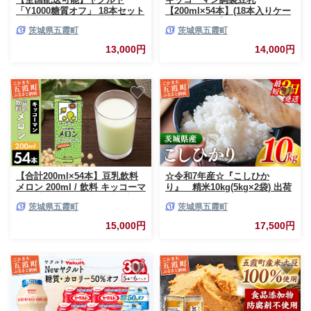
「Y1000糖質オフ」 18本セット
【200ml×54本】(18本入りケー
(6本入り×3パック)/ 乳製品 乳酸
ス×3セット)【離島には配送で
茨城県五霞町
茨城県五霞町
菌飲料 健康 腸活 ストレス緩和
きません。】 / 飲料 キッコーマ
睡眠の質向上 乳酸菌シロタ株
ン 健康 大豆 調整豆乳 栄養 大
13,000円
14,000円
機能性表示食品 カロリーオフ
豆たんぱく タンパク質 パック
甘さ控えめ 茨城県 五霞町
飲み切り 茨城県 五霞町【価格
改定XA】
【合計200ml×54本】豆乳飲料
☆令和7年産☆『こしひか
メロン 200ml / 飲料 キッコーマ
り』 精米10kg(5kg×2袋) 出荷
ン 健康 メロン 豆乳 豆乳飲料
日に合わせて精米 コシヒカリ
茨城県五霞町
茨城県五霞町
大豆 パック セット 飲み切り 茨
米 お米 10kg コメ こめ 人気 銘
城県 五霞町【価格改定】
柄 家計応援 中山産業 家庭用 茨
15,000円
17,500円
城県産 茨城県 五霞町【価格変
更AB】