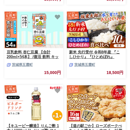
表示食品 茨城県
豆乳飲料 杏仁豆腐 【合計
新米 先行受付 令和8年産 『こ
200ml×54本】 /復活 飲料 キッ
しひかり』『ひとめぼれ』
コーマン 健康 ミルク感 杏仁霜
10kg (各5kg×1袋ずつ) 米 お米
茨城県五霞町
茨城県五霞町
豆乳 大豆 ソイミルク パック セ
白米 コメ こめ 食べ比べセット
ット 定番 おやつ 人気 復活 飲
コシヒカリ ひとめぼれ 先行予
15,000円
18,500円
み切り おすすめ 茨城県 五霞町
約 2026年 人気 家計応援 単一米
【価格改定】
茨城県 五霞町
【キユーピー醸造】りんご酢 1
【道の駅ごか】ローズポークぺ