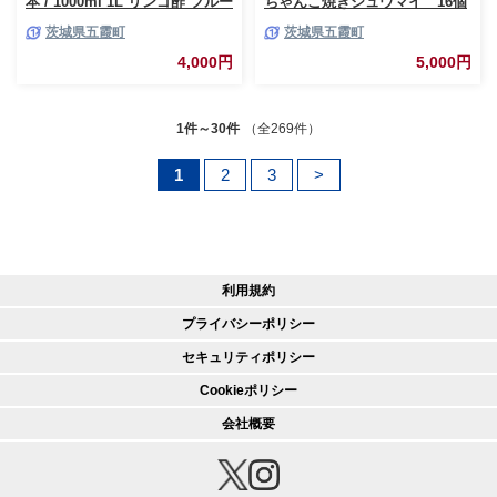
本 / 1000ml 1L リンゴ酢 フルー
ちゃんこ焼きシュウマイ 16個
ツビネガー ビネガー ドリンク
セット/ おかず 惣菜 焼売 豚肉
茨城県五霞町
茨城県五霞町
果実酢 酢 キューピー 醸造 すっ
肉 簡単調理 パリパリ ふんわり
きり 健康 飲みやすい 茨城県 五
茨城県 五霞町
4,000円
5,000円
霞町
1件～30件
（全269件）
1
2
3
>
利用規約
プライバシーポリシー
セキュリティポリシー
Cookieポリシー
会社概要