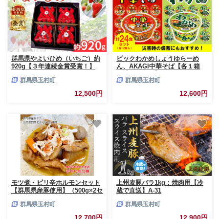
群馬県やよいひめ（いちご）約
ビックわかめしょうゆらーめ
920g【３年連続金賞受賞！】
ん、AKAGI中華そば【各１箱
※2026年12月～2027年5月にて
（計２４食）】
群馬県玉村町
群馬県玉村町
順次発送予定
12,500円
12,600円
モツ煮・ピリ辛ホルモンセット
上州麦豚バラ1kg：焼肉用【冷
【群馬県産豚使用】（500g×2セ
蔵で直送】A-31
ット）
群馬県玉村町
群馬県玉村町
12,700円
12,900円