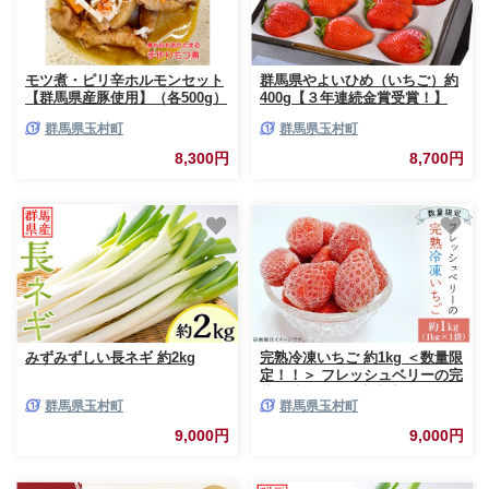
モツ煮・ピリ辛ホルモンセット
群馬県やよいひめ（いちご）約
【群馬県産豚使用】（各500g）
400g【３年連続金賞受賞！】
※2026年12月～2027年5月にて
群馬県玉村町
群馬県玉村町
順次発送予定
8,300円
8,700円
みずみずしい長ネギ 約2kg
完熟冷凍いちご 約1kg ＜数量限
定！！＞ フレッシュベリーの完
熟冷凍いちご！大中小サイズ混
群馬県玉村町
群馬県玉村町
合約１kg やよいひめ・かおり
野・紅ほっぺ・もういっこ ≪イ
9,000円
9,000円
チゴ 苺 ジャム ヨーグルト おや
つ≫