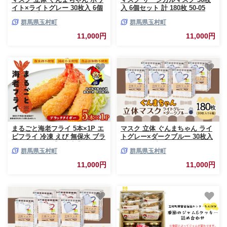
イト×ライトグレー 30枚入 6個
入 6個セット 計 180枚 50-05
セット 計 180枚 50-02
群馬県玉村町
群馬県玉村町
11,000円
11,000円
まるごと海老フライ 5本×1P エ
マスク 立体 ぐんまちゃん ライ
ビフライ 冷凍 えび 無保水 ブラ
トグレー×ダークブルー 30枚入
ックタイガー【海老善】
6個セット 計 180枚 50-04
群馬県玉村町
群馬県玉村町
11,000円
11,000円