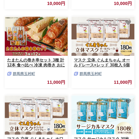
10,000円
10,000円
たまたんの巻き串セット 3種 計
マスク 立体 ぐんまちゃん オー
12本 食べ比べ 冷凍 肉巻き おに
ルドレース×レッド 30枚入 6個
ぎり 餃子 オムスティック
セット 計 180枚 50-03
群馬県玉村町
群馬県玉村町
11,000円
11,000円
マスク 立体 ぐんまちゃん ホワ
マスク サージカルマスク 30枚