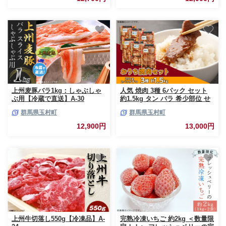
上州麦豚バラ1kg：しゃぶしゃ
人気 焼肉 3種 6パック セット
ぶ用【冷蔵で直送】A-30
約1.5kg タン バラ 希少部位 せ
せり 肉 豚肉 鶏肉 特製 タレ 使
群馬県玉村町
群馬県玉村町
用
12,900円
13,000円
上州牛切落し550g【冷凍品】A-
完熟冷凍いちご 約2kg ＜数量限