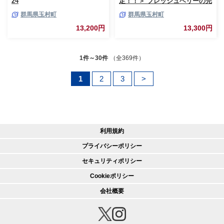
24
定！！＞ フレッシュベリーの完
熟冷凍いちご！大中小サイズ混
群馬県玉村町
群馬県玉村町
合約２kg（１kg×２袋）やよい
ひめ・かおり野・紅ほっぺ・も
13,200円
13,300円
ういっこ ≪イチゴ 苺 ジャム ヨ
ーグルト おやつ≫
1件～30件
（全369件）
1
2
3
>
利用規約
プライバシーポリシー
セキュリティポリシー
Cookieポリシー
会社概要