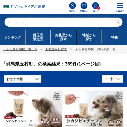
0
メニュー
ログイン
お気に入り
カート
目玉品
お礼品から
地域から
ランキング
特集
限定品
探す
探す
「ふるさと納税」ホーム
お礼品から探す
ふるさと納税・お礼の品一覧
「群馬県玉村町」の検索結果：369件(1ページ目)