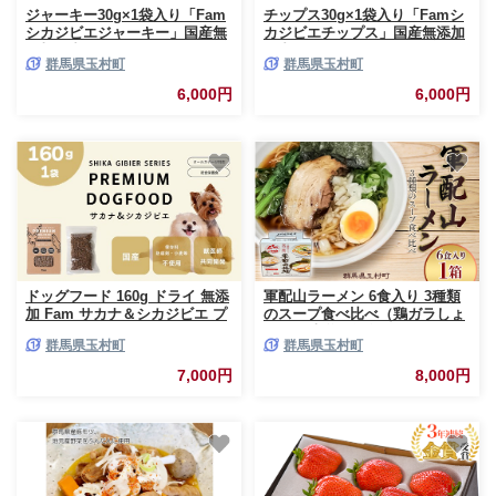
ジャーキー30g×1袋入り「Fam
チップス30g×1袋入り「Famシ
シカジビエジャーキー」国産無
カジビエチップス」国産無添加
添加の犬用おやつ ドッグフード
の犬用おやつ ドッグフード(間
群馬県玉村町
群馬県玉村町
(間食用)
食用)
6,000円
6,000円
ドッグフード 160g ドライ 無添
軍配山ラーメン 6食入り 3種類
加 Fam サカナ＆シカジビエ プ
のスープ食べ比べ（鶏ガラしょ
レミアムドッグフード
うゆ・味噌・魚介しょうゆ）
群馬県玉村町
群馬県玉村町
7,000円
8,000円