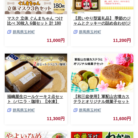
マスク 立体 ぐんまちゃん つけ
【思いやり型返礼品】 季節のジ
比べ 30枚入 6個セット 計 180
ャムとクッキーの詰め合わせ(ジ
枚 50-01
ャム150g×2個/クッキー55g×6
群馬県玉村町
群馬県玉村町
袋/アクリルたわし付き)
11,000円
11,200円
福嶋屋生ロールケーキ２点セッ
【和三盆使用】軍配山古墳カス
ト（バニラ・珈琲）【冷凍】
テラとオリジナル焼菓子セット
群馬県玉村町
群馬県玉村町
11,300円
11,600円