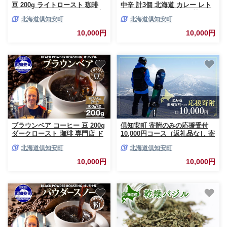
豆 200g ライトロースト 珈琲
中辛 計3個 北海道 カレー レト
専門店 ドリップコーヒー 豆 小
ルト食品 豚肉 ポーク 野菜 じゃ
北海道倶知安町
北海道倶知安町
分け 自家焙煎 ライト焙煎 グリ
がいも お取り寄せ グルメ スパ
ーンファームカフェ Coffee オ
イス おかず お肉 牛肉 加工食品
10,000円
10,000円
リジナル 挽きたてコーヒー
ブラウンベア コーヒー 豆 200g
倶知安町 寄附のみの応援受付
ダークロースト 珈琲 専門店 ド
10,000円コース（返礼品なし 寄
リップコーヒー 豆 小分け 自家
附のみ 10000円）
北海道倶知安町
北海道倶知安町
焙煎 ミディアムダーク焙煎 グ
リーンファームカフェ Coffee
10,000円
10,000円
中深煎り 挽きたてコーヒー