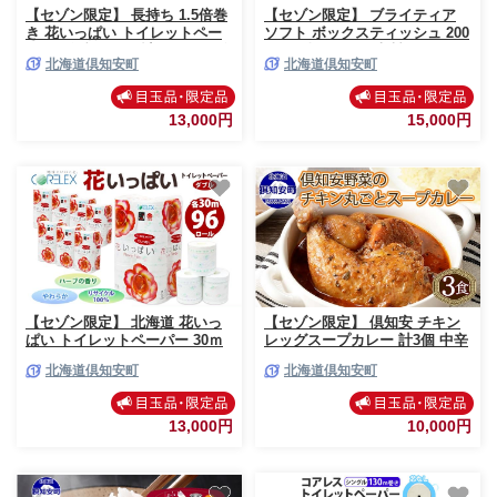
【セゾン限定】 長持ち 1.5倍巻
【セゾン限定】 ブライティア
き 花いっぱい トイレットペー
ソフト ボックスティッシュ 200
パー ダブル 45ｍ 計72ロール 全
組 400枚 60箱 日本製 まとめ買
北海道倶知安町
北海道倶知安町
18種 花柄 プリント ハーブ 香り
い 日用雑貨 消耗品 生活必需品
付き 日本製 まとめ買い 防災 常
備蓄 リサイクル ティッシュ ペ
備品 ペーパー エコ 日用雑貨 消
ーパー 防災 常備品 消耗品 日用
13,000円
15,000円
耗品 備蓄 送料無料 北海道 倶知
品 備蓄 送料無料 北海道 倶知安
安町 日用品
町
【セゾン限定】 北海道 花いっ
【セゾン限定】 倶知安 チキン
ぱい トイレットペーパー 30ｍ
レッグスープカレー 計3個 中辛
96ロール ダブル 全18種 花柄 プ
北海道 レトルト 食品 チキンカ
北海道倶知安町
北海道倶知安町
リント ハーブ 香り付き まとめ
レー スープカレー 野菜 じゃが
買い トイレ ペーパー 日用雑貨
いも 鶏 チキン お取り寄せ グル
消耗品 備蓄 リサイクル ティッ
メ スパイシー お肉 牛肉 加工食
13,000円
10,000円
シュ ペーパー 防災 常備品 日用
品 惣菜
品 北海道 倶知安町