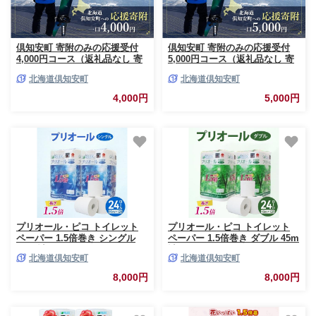
倶知安町 寄附のみの応援受付
倶知安町 寄附のみの応援受付
4,000円コース（返礼品なし 寄
5,000円コース（返礼品なし 寄
附のみ 4000円）
附のみ 5000円）
北海道倶知安町
北海道倶知安町
4,000円
5,000円
プリオール・ピコ トイレット
プリオール・ピコ トイレット
ペーパー 1.5倍巻き シングル
ペーパー 1.5倍巻き ダブル 45m
90m 計24ロール (12ロール×2パ
計24ロール (12ロール×2パック)
北海道倶知安町
北海道倶知安町
ック) 日本製 まとめ買い リサイ
日本製 まとめ買い リサイクル
クル 防災 常備品 トイレ トイレ
防災 常備品 トイレ トイレット
8,000円
8,000円
ットペーパー 消耗品 日用品 備
ペーパー 消耗品 日用品 備蓄 送
蓄 送料無料 北海道 倶知安町
料無料 北海道 倶知安町