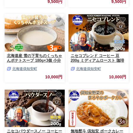
9,500円
9,500円
ットペーパー 消耗品 日用品 備
必需品 備蓄 ペーパー 紙 北海道
蓄 送料無料 北海道 倶知安町
倶知安町 日用品
北海道産 雪の下育ちのくっちゃ
ニセコブレンド コーヒー 豆
んポテトスープ 180g×3個 小分
200g ミディアムロースト 珈琲
け 個包装 レトルト スープ ポタ
専門店 ドリップコーヒー 豆 小
北海道倶知安町
北海道倶知安町
ージュ じゃがいも 馬鈴薯 ポテ
分け 自家焙煎 ミディアム焙煎
ト 野菜 朝食 夜食 常備食 送料
グアテマラ豆 グリーンファーム
10,000円
10,000円
無料 北の百貨 しりべしや ニセ
カフェ 中煎り珈琲 挽きたてコ
コ 北海道 倶知安町
ーヒー
ニセコパウダースノー コーヒー
無地熨斗 倶知安 ポークカレー