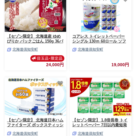
【セゾン限定】 北海道産 ゆめ
コアレス トイレットペーパー
ぴりか パックごはん 150g 36パ
シングル 130ｍ 60ロール ソフ
ック 米 ホクレン 白米 ご飯 パ
ト 芯なし まとめ買い トイレ リ
北海道倶知安町
北海道倶知安町
ック まとめ買い 簡単 レンジ 仕
サイクル 長持 防災 常備品 日用
送り 備蓄 常温 保存 北海道 倶
雑貨 消耗品 生活必需品 備蓄 ペ
知安町 お米 レトルト ごはんパ
ーパー 紙 北海道 倶知安町 日用
24,000円
19,000円
ック
品 再生紙
【セゾン限定】 北海道日本ハム
【セゾン限定】 1.8倍長巻 トイ
ファイターズ ボックスティッシ
レットペーパー 7日以内最短発
ュ 200組 400枚 60箱 日本製 ま
送 シングル 129ロール相当 計
北海道倶知安町
北海道倶知安町
とめ買い 日用雑貨 消耗品 生活
72ロール (12ロール×6個パック)