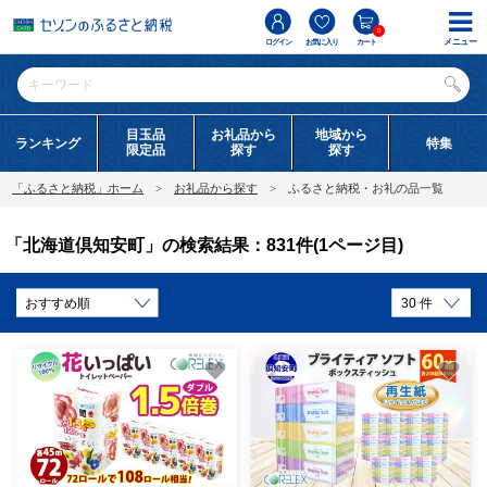
0
メニュー
ログイン
お気に入り
カート
目玉品
お礼品から
地域から
ランキング
特集
限定品
探す
探す
「ふるさと納税」ホーム
お礼品から探す
ふるさと納税・お礼の品一覧
「北海道倶知安町」の検索結果：831件(1ページ目)