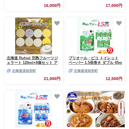
必需品 大容量 備蓄 リサイクル
長さ110m 日用 雑貨 再生紙 日
16,000円
17,000円
ティッシュ ペーパー 防災 常備
本製 まとめ買い 防災 常備品 エ
品 日用品 送料無料 北海道 倶知
コ 消耗品 備蓄 大容量 ジョイマ
安町
インド
北海道 Ruhiel 完熟フルーツジ
プリオール・ピコ トイレット
ェラート 120ml×8個セット ア
ペーパー 1.5倍巻き ダブル 45m
イス 詰め合わせ フルーツ 果物
12ロール 6パック 日本製 まと
北海道倶知安町
北海道倶知安町
牛乳 自家製 スイーツ ジェラー
め買い リサイクル 防災 常備品
ト お取り寄せ ギフト デザート
トイレ トイレットペーパー 消
21,000円
12,500円
送料無料 【 倶知安町 】
耗品 日用品 備蓄 送料無料 北海
道 倶知安町 倶知安町