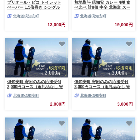
プリオール・ピコ トイレット
無地熨斗 倶知安 カレー 4種 食
ペーパー 1.5倍巻き シングル
べ比べ 計8個 中辛 北海道 スー
90m 12ロール 6パック 日本製
プカレー ビーフカレー ポーク
北海道倶知安町
北海道倶知安町
まとめ買い リサイクル 防災 常
カレー 牛すじカレー じゃがい
備品 トイレ トイレットペーパ
も 牛肉 豚肉 鶏 レトルト レト
13,000円
19,000円
ー 消耗品 日用品 備蓄 送料無料
ルトカレー
北海道 倶知安町 倶知安町
倶知安町 寄附のみの応援受付
倶知安町 寄附のみの応援受付
2,000円コース（返礼品なし 寄
3,000円コース（返礼品なし 寄
附のみ 2000円）
附のみ 3000円）
北海道倶知安町
北海道倶知安町
2,000円
3,000円