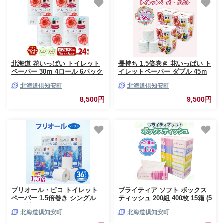
北海道 花いっぱい トイレット
長持ち 1.5倍巻き 花いっぱい ト
ペーパー 30ｍ 4ロール 6パック
イレットペーパー ダブル 45ｍ
計24ロール ダブル 花柄 フラワ
計36ロール (12ロール×3パック)
北海道倶知安町
北海道倶知安町
ー プリント ハーブ 香り付き ま
全18種 花柄 プリント ハーブ 香
とめ買い トイレ フローラル ト
り付き 日本製 まとめ買い 防災
8,500円
9,500円
レペ ペーパー 再生紙 リサイク
常備品 ペーパー 消耗品 備蓄 送
ル エコ 日用雑貨 消耗品 生活雑
料無料 北海道 倶知安町
貨 日用品 備蓄
プリオール・ピコ トイレット
ブライティア ソフト ボックス
ペーパー 1.5倍巻き シングル
ティッシュ 200組 400枚 15箱 (5
90m 計36ロール (12ロール×3パ
箱×3) BOX 日本製 まとめ買い
北海道倶知安町
北海道倶知安町
ック) 日本製 まとめ買い リサイ
ティッシュ リサイクル 長持 防
クル 防災 常備品 トイレ トイレ
災 常備品 日用雑貨 消耗品 生活