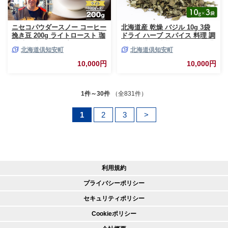
ニセコパウダースノー コーヒー
北海道産 乾燥 バジル 10g 3袋
挽き豆 200g ライトロースト 珈
ドライ ハーブ スパイス 料理 調
琲 専門店 ドリップコーヒー 豆
味料 粉末 粉末状 イタリアン 北
北海道倶知安町
北海道倶知安町
小分け 自家焙煎 ライト焙煎 グ
海道 倶知安町
リーンファームカフェ オリジナ
10,000円
10,000円
ル 訳あり 豆 挽きたてコーヒー
1件～30件
（全831件）
1
2
3
>
利用規約
プライバシーポリシー
セキュリティポリシー
Cookieポリシー