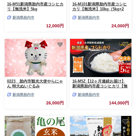
16-M51新潟県胎内市産コシヒカ
16-M101新潟県胎内市産コシヒ
リ【無洗米】5kg
カリ【無洗米】10kg（5kg×2
袋）
新潟県胎内市
新潟県胎内市
12,000円
24,000円
0223 胎内市観光大使やらにゃ
16-M5Z【12ヶ月連続お届け】
ん 特大ぬいぐるみ
新潟県胎内市産コシヒカリ【無
洗米】5kg
新潟県胎内市
新潟県胎内市
26,000円
144,000円