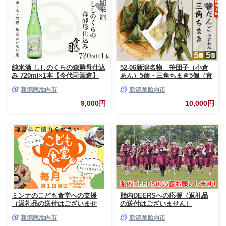
純米酒 ししのくらの森酵母仕込
52-06新潟名物 笹団子（小倉
み 720ml×1本【今代司酒造】
あん）5個・三角ちまき5個（青
豆きな粉付き）
新潟県胎内市
新潟県胎内市
9,000円
10,000円
ミンナのこども食堂への支援
胎内DEERSへの応援（返礼品
（返礼品の送付はございませ
の送付はございません）
ん）
新潟県胎内市
新潟県胎内市