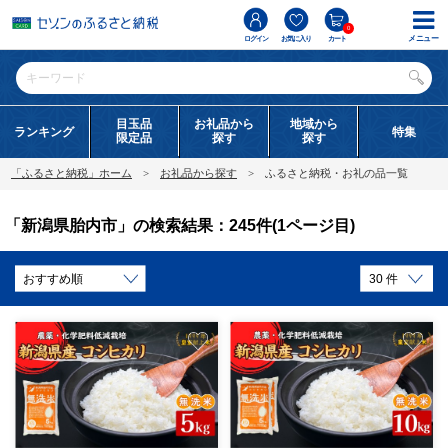
0
メニュー
ログイン
お気に入り
カート
目玉品
お礼品から
地域から
ランキング
特集
限定品
探す
探す
「ふるさと納税」ホーム
お礼品から探す
ふるさと納税・お礼の品一覧
「新潟県胎内市」の検索結果：245件(1ページ目)