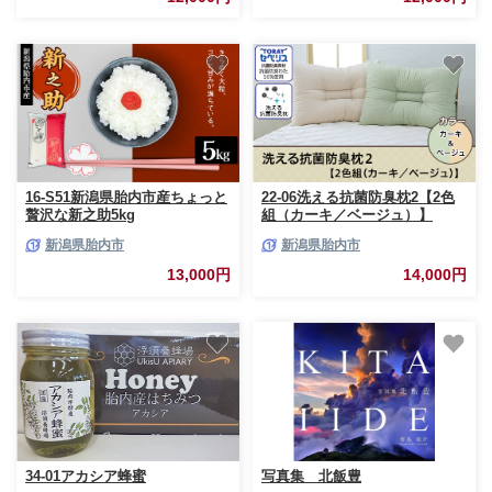
16-S51新潟県胎内市産ちょっと
22-06洗える抗菌防臭枕2【2色
贅沢な新之助5kg
組（カーキ／ベージュ）】
新潟県胎内市
新潟県胎内市
13,000円
14,000円
34-01アカシア蜂蜜
写真集 北飯豊