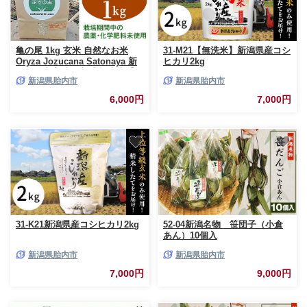
亀の尾 1kg 玄米 自然なお米
31-M21【無洗米】新潟県産コシ
Oryza Jozucana Satonaya 新
ヒカリ2kg
潟県胎内市城塚産 未検査米【正
新潟県胎内市
新潟県胎内市
すの実】
6,000円
7,000円
31-K21新潟県産コシヒカリ2kg
52-04新潟名物 笹団子（小倉
あん）10個入
新潟県胎内市
新潟県胎内市
7,000円
9,000円