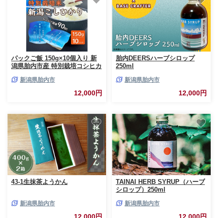
パックご飯 150g×10個入り 新
胎内DEERSハーブシロップ
潟県胎内市産 特別栽培コシヒカ
250ml
リ
新潟県胎内市
新潟県胎内市
12,000円
12,000円
43-1生抹茶ようかん
TAINAI HERB SYRUP（ハーブ
シロップ）250ml
新潟県胎内市
新潟県胎内市
12,000円
12,000円