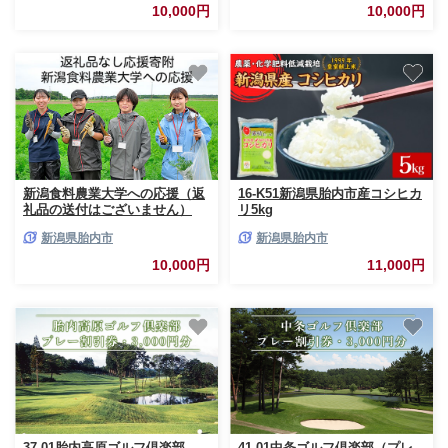
10,000円
10,000円
新潟食料農業大学への応援（返
16-K51新潟県胎内市産コシヒカ
礼品の送付はございません）
リ5kg
新潟県胎内市
新潟県胎内市
10,000円
11,000円
37-01胎内高原ゴルフ倶楽部
41-01中条ゴルフ倶楽部（プレ