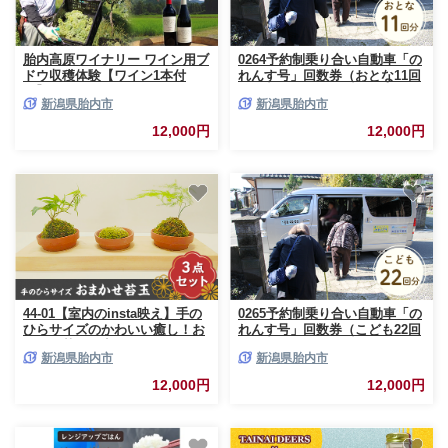
胎内高原ワイナリー ワイン用ブ
0264予約制乗り合い自動車「の
ドウ収穫体験【ワイン1本付
れんす号」回数券（おとな11回
き】
分）
新潟県胎内市
新潟県胎内市
12,000円
12,000円
44-01【室内のinsta映え】手の
0265予約制乗り合い自動車「の
ひらサイズのかわいい癒し！お
れんす号」回数券（こども22回
まかせ苔玉３点セット
分）
新潟県胎内市
新潟県胎内市
12,000円
12,000円