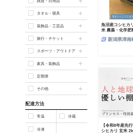
雑貨・日用品
タオル・寝具
魚沼産コシヒカリ
装飾品・工芸品
米 農薬・化学肥
ック入り】
旅行・チケット
新潟県津南
スポーツ・アウトドア
家具・装飾品
定期便
その他
配達方法
常温
冷蔵
【令和8年産先行
冷凍
シヒカリ 玄米 2