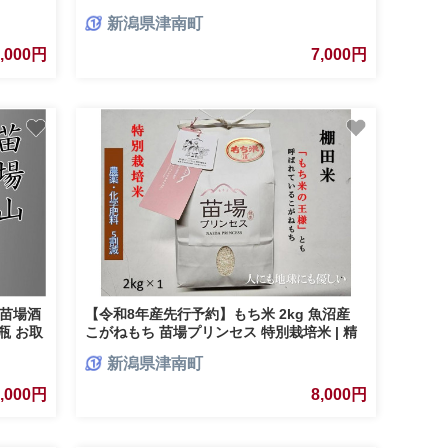
プキンサ
新潟県津南町
| 無
ッグフー
7,000円
7,000円
町
本 苗場酒
【令和8年産先行予約】もち米 2kg 魚沼産
合瓶 お取
こがねもち 苗場プリンセス 特別栽培米 | 精
物 贈答
米 コガネモチ 餅米 モチ米 農薬化学肥料5割
新潟県津南町
南町
減 ブランド米 おすすめ 人気 ギフト プレゼ
ント 新潟県 津南町
7,000円
8,000円