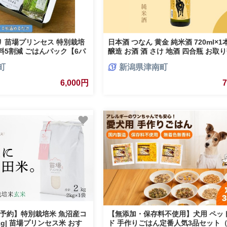
 苗場プリンセス 特別栽培
日本酒 つなん 黄金 純米酒 720ml×1
料5割減 ごはんパック【6パ
醸造 お酒 酒 さけ 地酒 四合瓶 お取
気 おすすめ 贈り物 贈答 プレゼント
町
新潟県津南町
父の日 新潟県 津南町
6,000円
予約】特別栽培米 魚沼産コ
【無添加・保存料不使用】犬用 ペッ
kg| 苗場プリンセス米 おす
ド 手作りごはん定番人気3品セット