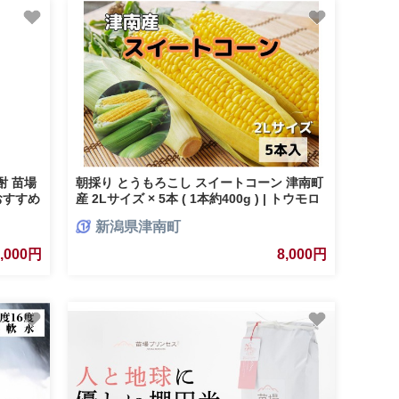
焼酎 苗場
朝採り とうもろこし スイートコーン 津南町
 おすすめ
産 2Lサイズ × 5本 ( 1本約400g ) | トウモロ
日 新潟
コシ コーン とうきび 甘い 野菜 人気 おすす
新潟県津南町
め 新潟県 津南町
8,000円
8,000円