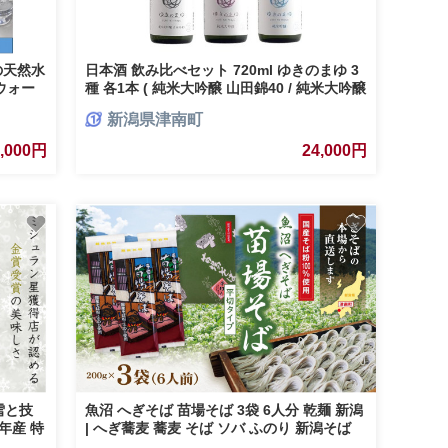
南の天然水
日本酒 飲み比べセット 720ml ゆきのまゆ 3
 ウォー
種 各1本 ( 純米大吟醸 山田錦40 / 純米大吟醸
防災用 ア
生酒 / 純米吟醸 生酒 ) 苗場酒造 | 酒 さけ 四
新潟県津南町
合瓶 新潟県 津南町
8,000円
24,000円
雪と技
魚沼 へぎそば 苗場そば 3袋 6人分 乾麺 新潟
7年産 特
| へぎ蕎麦 蕎麦 そば ソバ ふのり 新潟そば
 | 小
新潟名物 新潟グルメ ギフト プレゼント 贈答