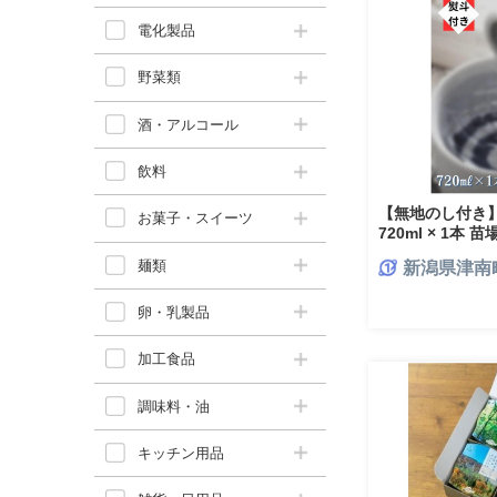
電化製品
野菜類
酒・アルコール
飲料
【無地のし付き】
お菓子・スイーツ
720ml × 1本 
け 地酒 四合瓶 
麺類
新潟県津南
レゼント ギフト
卵・乳製品
加工食品
調味料・油
キッチン用品