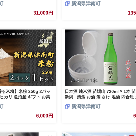
町
新潟県津南町
 父の日 新潟県 津南町
分け 米 お米 新潟 魚沼 魚沼産こしひ
メ おこめ 白米 精米 定期 新潟県 津
31,000円
13
木株式会
米粉】米粉 250g 2パッ
日本酒 純米酒 苗場山 720ml × 1本
ヒカリ 魚沼産 ギフト お菓
新潟 | 清酒 お酒 酒 さけ 地酒 四合瓶
寄せ 取り寄せ 人気 おすすめ 贈り物 
町
新潟県津南町
レゼント ギフト 父の日 新潟県 津南
6,000円