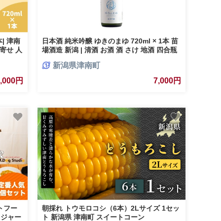
本| 津南
日本酒 純米吟醸 ゆきのまゆ 720ml × 1本 苗
り寄せ 人
場酒造 新潟 | 清酒 お酒 酒 さけ 地酒 四合瓶
 ギフト
お取り寄せ 人気 おすすめ 贈り物 贈答 プレ
新潟県津南町
ゼント ギフト 父の日 新潟県 津南町
7,000円
7,000円
トフー
朝採れ トウモロコシ（6本）2Lサイズ 1セッ
（ジャー
ト 新潟県 津南町 スイートコーン