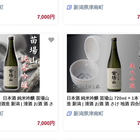
 新潟県 津南町
わんポテト／コロコロチキンのパン
町
新潟県津南町
ラダ／豚肉と人参のクリームシチュー）
添加 国産食材使用 愛犬用 ペット ド
7,000円
ド 食べ比べ 詰め合わせ 新潟県 津南
M.dog Studio
 日本酒 純米吟醸 苗場山
日本酒 純米吟醸 苗場山 720ml × 1
苗場酒造 新潟 | 清酒 お酒 酒 さ
造 新潟 | 清酒 お酒 酒 さけ 地酒 四
人気 おすすめ 贈り物 贈答 プ
り寄せ 取り寄せ 人気 おすすめ 贈り
町
新潟県津南町
 父の日 新潟県 津南町
プレゼント ギフト 父の日 新潟県 津
7,000円