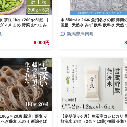
茶豆 1kg（200g×5袋） |
水 550ml × 24本 魚沼名水の郷 津
ダマメ まめ 野菜 おつまみ
国産 | 天然水 みず 飲料 飲料水 天然
だもち 豆 採れたて 新鮮 旬
ター 軟水 備蓄 備蓄用 備蓄水 防災 
町
新潟県津南町
 有限会社大地
ウトドア キャンプ 新潟県 津南町
6,000円
0g × 20束 新潟 | 蕎麦 そ
【定期便 6ヶ月】魚沼産コシヒカリ 
 へぎ蕎麦 ふのり 新潟そば
無洗米 24合（2合 × 12袋)×6回 令和
ルメ ギフト プレゼント 贈答
別栽培米 金賞受賞 雪蔵貯蔵 真空パック