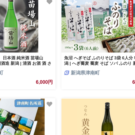
 日本酒 純米酒 苗場山
魚沼 へぎそば ふのりそば 3袋 6人分 
苗場酒造 新潟 | 清酒 お酒 酒 さ
潟 | へぎ蕎麦 蕎麦 そば ソバ ふのり
人気 おすすめ 贈り物 贈答 プ
ば 新潟名物 新潟グルメ ギフト プレ
町
新潟県津南町
 父の日 新潟県 津南町
贈答 贈り物 おすすめ 父の日 新潟県
6,000円