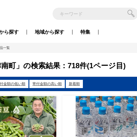
から
探す
地域から
探す
特集
品一覧
南町」の検索結果：718件(1ページ目)
付金額の低い順
寄付金額の高い順
新着順