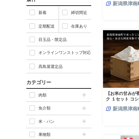
新潟県津南
贈り物 おすすめ
新着
締切間近
定期配送
在庫あり
目玉品・限定品
オンラインワンストップ対応
髙島屋選定品
カテゴリー
【お米の甘みが香る
肉類
ク １セット コシ
子 パン
魚介類
新潟県津南
米・パン
果物類