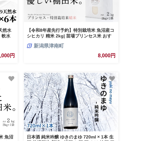
 天然水
【令和8年産先行予約】特別栽培米 魚沼産コ
 軟水
シヒカリ 精米 2kg| 苗場プリンセス米 おす
ウトドア
すめ 人気ギフト 新潟県 津南町
新潟県津南町
津南町
8,000円
8,000円
米 魚沼
日本酒 純米吟醸 ゆきのまゆ 720ml × 1本 生