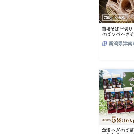
苗場そば 平切り 20
そば ソバ へぎそ
ば 新潟名物 新
新潟県津南
贈答 贈り物 おす
魚沼 へぎそば 苗場