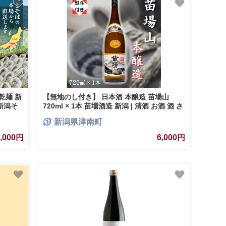
乾麺 新
【無地のし付き】 日本酒 本醸造 苗場山
 新潟そ
720ml × 1本 苗場酒造 新潟 | 清酒 お酒 酒 さ
ゼント
け 地酒 四合瓶 人気 おすすめ 贈り物 贈答 プ
新潟県津南町
 津南町
レゼント ギフト 父の日 新潟県 津南町
6,000円
6,000円