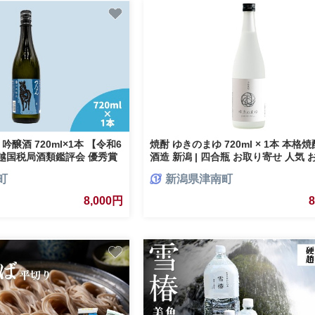
吟醸酒 720ml×1本 【令和6
焼酎 ゆきのまゆ 720ml × 1本 本格
越国税局酒類鑑評会 優秀賞
酒造 新潟 | 四合瓶 お取り寄せ 人気
 お酒 酒 さけ 地酒 四合瓶
贈り物 贈答 プレゼント ギフト 父の
町
新潟県津南町
おすすめ 贈り物 贈答 プレ
県 津南町
父の日 新潟県 津南町
8,000円