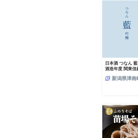
日本酒 つなん 藍 
酒造年度 関東信
受賞】| 津南醸造
新潟県津南
お取り寄せ 人気 
ゼント ギフト 