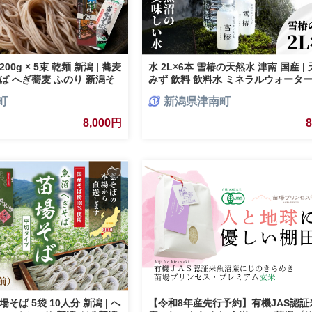
0g × 5束 乾麺 新潟 | 蕎麦
水 2L×6本 雪椿の天然水 津南 国産 |
ば へぎ蕎麦 ふのり 新潟そ
みず 飲料 飲料水 ミネラルウォーター
潟グルメ ギフト プレゼント
備蓄 備蓄用 備蓄水 防災 防災用 ア
町
新潟県津南町
すめ 父の日 新潟県 津南町
キャンプ プレゼント ギフト 新潟県 
越後雪椿産業株式会社
8,000円
そば 5袋 10人分 新潟 | へ
【令和8年産先行予約】有機JAS認証