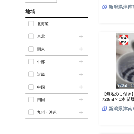
すめ 人気ギフト
新潟県津南
地域
北海道
東北
関東
中部
近畿
中国
【無地のし付き】
720ml × 1本 
四国
け 地酒 四合瓶 
新潟県津南
レゼント ギフト
九州・沖縄