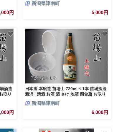
新潟県津南町
かり コ
贈り物 おすすめ 父の日 新潟県 津南町
南町 藤ノ
5,000円
5,000円
 苗場酒造
日本酒 本醸造 苗場山 720ml × 1本 苗場酒造
 お取り
新潟 | 清酒 お酒 酒 さけ 地酒 四合瓶 お取り
贈答 プ
寄せ 取り寄せ 人気 おすすめ 贈り物 贈答 プ
新潟県津南町
町
レゼント ギフト 父の日 新潟県 津南町
6,000円
6,000円