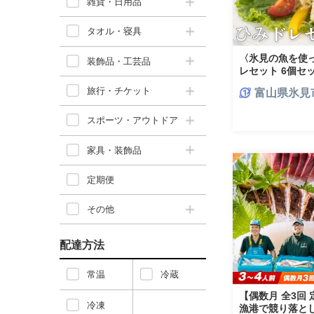
雑貨・日用品
タオル・寝具
〈氷見の魚を使
装飾品・工芸品
レセット 6個セ
旅行・チケット
富山県氷見
スポーツ・アウトドア
家具・装飾品
定期便
その他
配達方法
常温
冷蔵
【偶数月 全3回
冷凍
漁港で競り落と