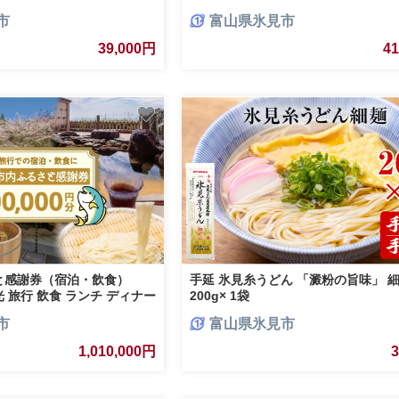
開始 土日祝日お届け | 配送地域限定
市
富山県氷見市
お届け
39,000円
4
と感謝券（宿泊・飲食）
手延 氷見糸うどん 「澱粉の旨味」 
観光 旅行 飲食 ランチ ディナー
200g× 1袋
宿 旅 食体験 グルメ 富山県
市
富山県氷見市
1,010,000円