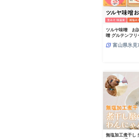
ツルヤ味噌 お試
噌 グルテンフリー
山県 氷見市
富山県氷見
無塩加工煮干し