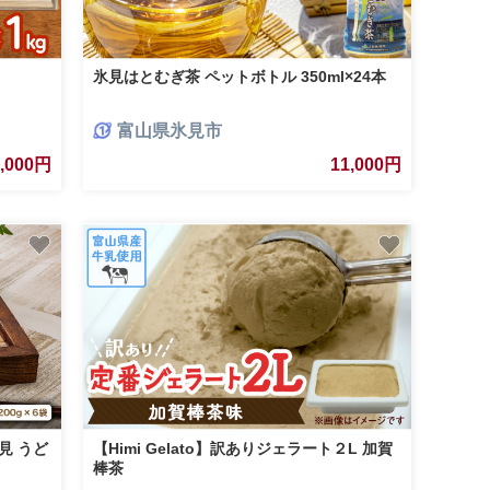
氷見はとむぎ茶 ペットボトル 350ml×24本
富山県氷見市
7,000円
11,000円
氷見 うど
【Himi Gelato】訳ありジェラート２L 加賀
棒茶