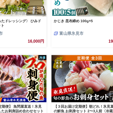
ったドレッシング〉 ひみド
かじき 昆布締め 100g×5
ット
市
富山県氷見市
16,000円
1
 定期便】 魚問屋直送！氷見
【３回お届け定期便】朝どれ！氷見直
したお刺身詰め合わせセット
の鮮魚 お刺身セット 2〜3人前〈冷蔵