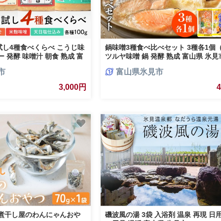
し4種食べくらべ こうじ味
鍋味噌3種食べ比べセット 3種各1個（ 
 発酵 味噌汁 朝食 熟成 富
ツルヤ味噌 鍋 発酵 熟成 富山県 氷見
市
富山県氷見市
3,000円
 煮干し屋のわんにゃんおや
磯波風の湯 3袋 入浴剤 温泉 再現 日