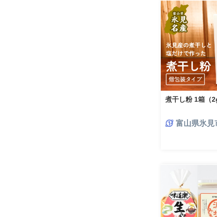
煮干し粉 1箱（2
富山県氷見