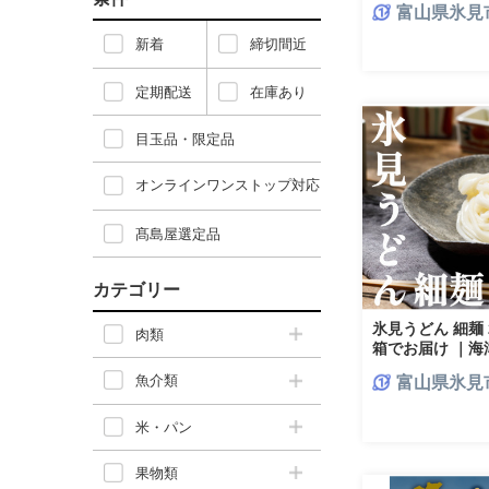
富山県氷見
新着
締切間近
定期配送
在庫あり
目玉品・限定品
オンラインワンストップ対応
髙島屋選定品
カテゴリー
氷見うどん 細麺 
肉類
箱でお届け ｜海
魚介類
富山県氷見
米・パン
果物類