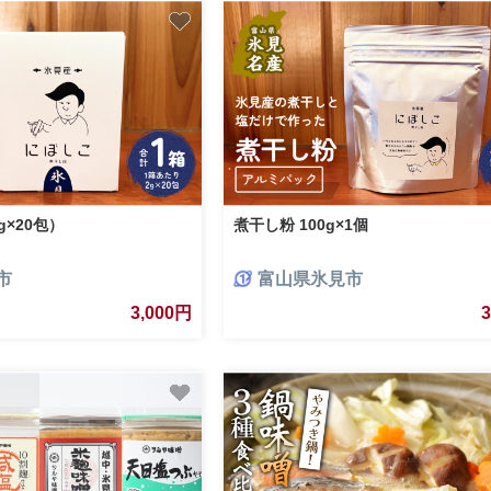
g×20包）
煮干し粉 100g×1個
市
富山県氷見市
3,000円