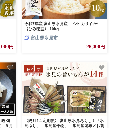
令和7年産 富山県氷見産 コシヒカリ 白米
《ひみ穂波》 10kg
富山県氷見市
9,000円
26,000円
送 旬
〈隔月4回定期便〉 富山県氷見尽くし！「氷
〉 ９月
見ぶり」「氷見産干物」「氷見産昆布〆お刺