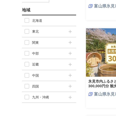
〈冷凍〉
富山県氷見
地域
北海道
東北
関東
中部
近畿
中国
氷見市内ふるさ
300,000円分 
四国
食事 温泉 宿 民
富山県氷見
氷見市
九州・沖縄