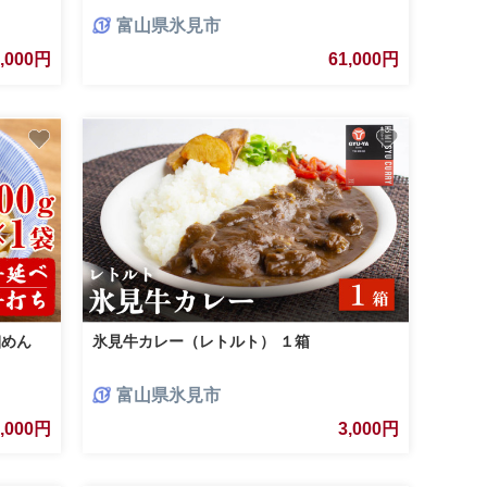
 サクで
身」など氷見の旨いもんが14種！
富山県氷見市
1,000円
61,000円
細めん
氷見牛カレー（レトルト） １箱
富山県氷見市
3,000円
3,000円