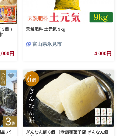
3個 ）
天然肥料 土元気 9kg
市
富山県氷見市
4,000円
4,000円
用品 バ
ぎんなん餅 6個 〈老舗和菓子店 ぎんなん餅