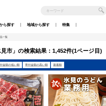
から
探す
地域から
探す
特集
品一覧
見市」の検索結果：1,452件(1ページ目)
付金額の低い順
寄付金額の高い順
新着順