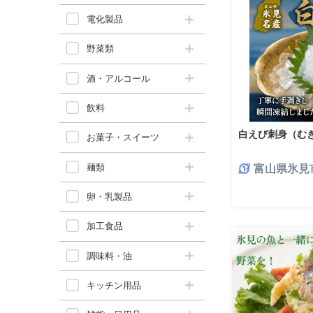
電化製品
野菜類
酒・アルコール
飲料
白えび刺身（む
お菓子・スイーツ
麺類
富山県氷見
卵・乳製品
加工食品
調味料・油
キッチン用品