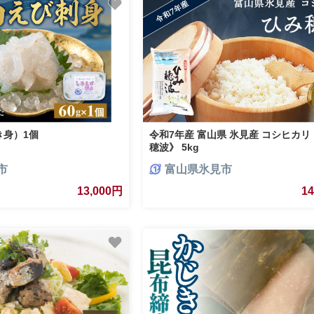
き身）1個
令和7年産 富山県 氷見産 コシヒカリ
穂波》 5kg
市
富山県氷見市
13,000円
1