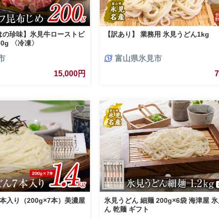
はの珍味】氷見牛ローストビ
【訳あり】 業務用 氷見うどん1kg
00g 〈冷凍〉
市
富山県氷見市
15,000円
本入り（200g×7本）美濃屋
氷見うどん 細麺 200g×6袋 海津屋 
ん 乾麺 ギフト