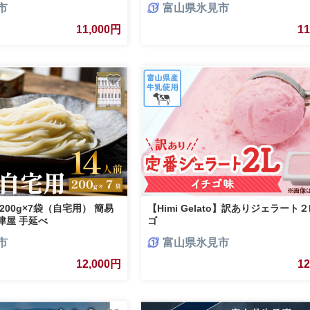
市
富山県氷見市
11,000円
1
200g×7袋（自宅用） 簡易
【Himi Gelato】訳ありジェラート２
津屋 手延べ
ゴ
市
富山県氷見市
12,000円
1