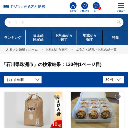
0
メニュー
ログイン
お気に入り
カート
目玉品
お礼品から
地域から
ランキング
特集
限定品
探す
探す
「ふるさと納税」ホーム
お礼品から探す
ふるさと納税・お礼の品一覧
「石川県珠洲市」の検索結果：120件(1ページ目)