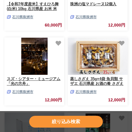
【令和7年度産米】すえひろ舞
珠洲の塩マドレーヌ12個入
(白米) 10kg 石川県産 お米 米
石川県珠洲市
石川県珠洲市
60,000円
12,000円
スズ・シアター・ミュージアム
蒸しさざえ 35g×4袋 魚貝類 サ
「光の方舟」
ザエ 石川県産 お酒の肴 さざえ
ご飯
石川県珠洲市
石川県珠洲市
12,000円
12,000円